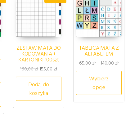
ZESTAW MATA DO
TABLICA MATA Z
KODOWANIA +
ALFABETEM
+
KARTONIKI 100szt
Zakres cen
65,00
zł
–
140,00
zł
Pierwotna cena wynosiła: 160,00 zł.
Aktualna cena wynosi: 155,00 zł.
160,00
zł
155,00
zł
Ten pro
cena wynosiła: 150,00 zł.
ktualna cena wynosi: 140,00 zł.
Wybierz
riantów. Opcje można wybrać na stronie produktu
Dodaj do
opcje
koszyka