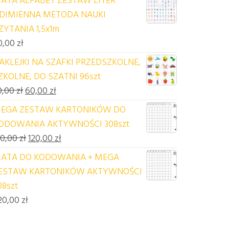
DIMIENNA METODA NAUKI
ZYTANIA 1,5x1m
0,00
zł
AKLEJKI NA SZAFKI PRZEDSZKOLNE,
ZKOLNE, DO SZATNI 96szt
Pierwotna cena wynosiła: 70,00 zł.
Aktualna cena wynosi: 60,00 zł.
0,00
zł
60,00
zł
EGA ZESTAW KARTONIKÓW DO
ODOWANIA AKTYWNOŚCI 308szt
Pierwotna cena wynosiła: 140,00 zł.
Aktualna cena wynosi: 120,00 zł.
40,00
zł
120,00
zł
ATA DO KODOWANIA + MEGA
ESTAW KARTONIKÓW AKTYWNOŚCI
08szt
20,00
zł