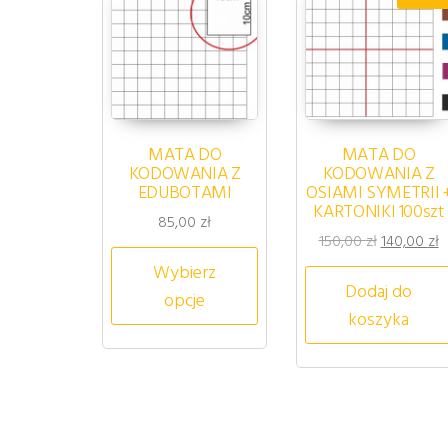
MATA DO
MATA DO
KODOWANIA Z
KODOWANIA Z
EDUBOTAMI
OSIAMI SYMETRII 
KARTONIKI 100szt
85,00
zł
Pierwotna 
A
150,00
zł
140,00
zł
Ten produkt ma wiele wa
Wybierz
Dodaj do
opcje
koszyka