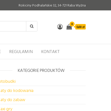
Rokiciny Podhalańskie 32, 34-721 Raba Wyżna
0
0,00 zł
E
REGULAMIN
KONTAKT
KATEGORIE PRODUKTÓW
otobudki
aty do kodowania
aty do zabaw
axi gry