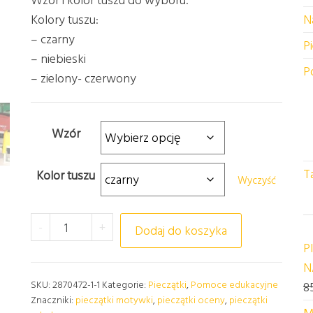
Kolory tuszu:
N
– czarny
P
– niebieski
P
– zielony- czerwony
Wzór
T
Kolor tuszu
Wyczyść
ilość PIECZĄTKA OCENA "BRAK ZADANIA"
-
+
Dodaj do koszyka
P
N
SKU:
2870472-1-1
Kategorie:
Pieczątki
,
Pomoce edukacyjne
8
Znaczniki:
pieczątki motywki
,
pieczątki oceny
,
pieczątki
M