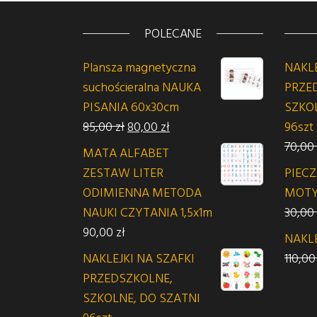
POLECANE
Plansza magnetyczna
NAKLE
suchościeralna NAUKA
PRZE
PISANIA 60x30cm
SZKO
Pierwotna cena wynosiła: 85,00 zł.
Aktualna cena wynosi: 80,00
85,00
zł
80,00
zł
96szt
70,00
MATA ALFABET
ZESTAW LITER
PIEC
ODIMIENNA METODA
MOT
NAUKI CZYTANIA 1,5x1m
30,00
90,00
zł
NAKL
NAKLEJKI NA SZAFKI
110,0
PRZEDSZKOLNE,
SZKOLNE, DO SZATNI