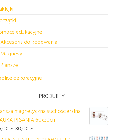
aklejki
ieczątki
omoce edukacyjne
Akcesoria do kodowania
Magnesy
Plansze
ablice dekoracyjne
PRODUKTY
lansza magnetyczna suchościeralna
AUKA PISANIA 60x30cm
Pierwotna cena wynosiła: 85,00 zł.
Aktualna cena wynosi: 80,00 zł.
5,00
zł
80,00
zł
ATA ALFABET ZESTAW LITER