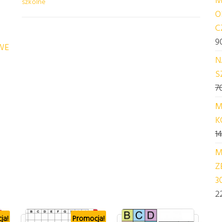
szkolne
O
C
9
WE
N
S
7
M
K
1
M
Z
3
2
ja!
Promocja!