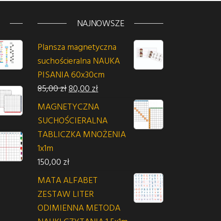
NAJNOWSZE
Plansza magnetyczna
suchościeralna NAUKA
PISANIA 60x30cm
Pierwotna cena wynosiła: 85,00 zł.
Aktualna cena wynosi: 80,00 zł.
85,00
zł
80,00
zł
MAGNETYCZNA
n: od 65,00 zł do 145,00 zł
SUCHOŚCIERALNA
TABLICZKA MNOŻENIA
1x1m
150,00
zł
siła: 35,00 zł.
na wynosi: 30,00 zł.
MATA ALFABET
ZESTAW LITER
ODIMIENNA METODA