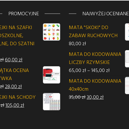
PROMOCYJNE
NAJWYŻEJ OCENIANE
JKI NA SZAFKI
MATA "SKOKI" DO
DSZKOLNE,
ZABAW RUCHOWYCH
LNE, DO SZATNI
80,00
zł
 zł.
MATA DO KODOWANIA
Pierwotna cena wynosiła: 70,00 zł.
Aktualna cena wynosi: 60,00 zł.
zł
60,00
zł
LICZBY RZYMSKIE
Zakres ce
ZĄTKA OCENA
65,00
zł
–
145,00
zł
YWKA
MATA DO KODOWANIA
Pierwotna cena wynosiła: 30,00 zł.
Aktualna cena wynosi: 28,00 zł.
zł
28,00
zł
40x40cm
Pierwotna cena wyno
Aktualna ce
EJKI NA SCHODY
35,00
zł
30,00
zł
Pierwotna cena wynosiła: 110,00 zł.
Aktualna cena wynosi: 105,00 zł.
0
zł
105,00
zł