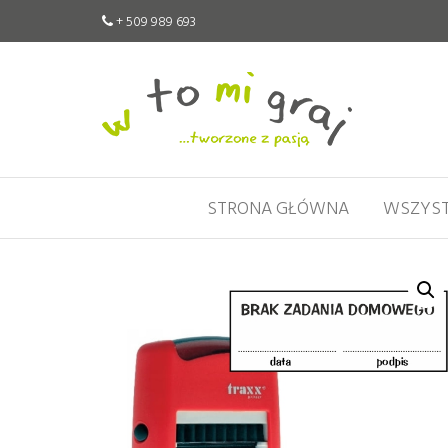
+ 509 989 693
W
Pomoce
edukacyjne
to
tworzone
mi
z pasją
graj
STRONA GŁÓWNA
WSZYST