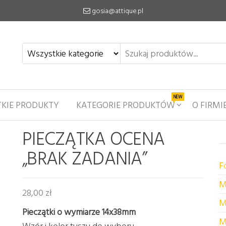
gosia@attique.pl
NEW
KIE PRODUKTY
KATEGORIE PRODUKTÓW
O FIRMI
PIECZĄTKA OCENA
„BRAK ZADANIA”
F
M
28,00
zł
M
Pieczątki o wymiarze
14x38mm
M
Wzór i kolor tuszu do wyboru.