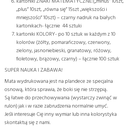
kartoniki ZNAKI MATEMATYCZNE:(„minus” 10szt,
„plus” 10szt, „równa się” 15szt „większości i
mniejszości” 10szt) – czarny nadruk na białych
kartonikach- łącznie 44 sztuki
kartoniki KOLORY- po 10 sztuk w każdym z 10
kolorów (żółty, pomarańczowy, czerwony,
zielony, jasnoniebieski, granatowy, różowy,
fioletowy, brązowy, czarny) – łącznie 100 sztuk
SUPER NAUKA I ZABAWA!
Mata wydrukowana jest na plandece ze specjalna
osnową, która sprawia, że boki się nie strzępią.
Są łatwe do przechowywania (wystarczy zwinąć w
rulon) jak i w razie zabrudzenia normalnie umyć.
Jeśli interesuje Cię inny wymiar lub inna kolorystyka
skontaktuj się z nami.