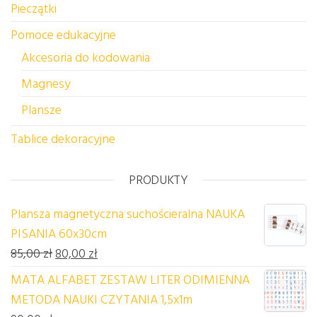
Pieczątki
Pomoce edukacyjne
Akcesoria do kodowania
Magnesy
Plansze
Tablice dekoracyjne
PRODUKTY
Plansza magnetyczna suchościeralna NAUKA
PISANIA 60x30cm
Pierwotna cena wynosiła: 85,00 zł.
Aktualna cena wynosi: 80,00 zł.
85,00
zł
80,00
zł
MATA ALFABET ZESTAW LITER ODIMIENNA
METODA NAUKI CZYTANIA 1,5x1m