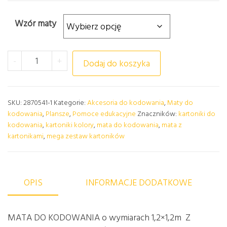
Wzór maty
ilość MATA DO KODOWANIA + MEGA ZESTAW KART
-
+
Dodaj do koszyka
SKU:
2870541-1
Kategorie:
Akcesoria do kodowania
,
Maty do
kodowania
,
Plansze
,
Pomoce edukacyjne
Znaczników:
kartoniki do
kodowania
,
kartoniki kolory
,
mata do kodowania
,
mata z
kartonikami
,
mega zestaw kartoników
OPIS
INFORMACJE DODATKOWE
MATA DO KODOWANIA o wymiarach 1,2×1,2m Z