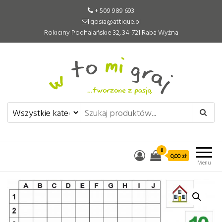
+ 509 989 693
gosia@attique.pl
Rokiciny Podhalańskie 32, 34-721 Raba Wyżna
W to mi graj
Pomoce edukacyjne tworzone z
pasją
0
0,00 zł
Menu