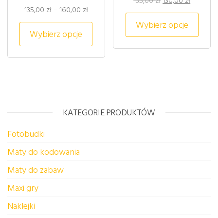
135,00
zł
130,00
zł
Zakres cen: od 135,00 zł do 160,00 zł
135,00
zł
–
160,00
zł
Ten p
Wybierz opcje
Ten produkt ma wiele wariantów. 
Wybierz opcje
KATEGORIE PRODUKTÓW
Fotobudki
Maty do kodowania
Maty do zabaw
Maxi gry
Naklejki