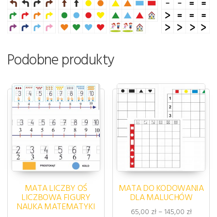
Podobne produkty
MATA LICZBY OŚ
MATA DO KODOWANIA
LICZBOWA FIGURY
DLA MALUCHÓW
NAUKA MATEMATYKI
Zakres c
65,00
zł
–
145,00
zł