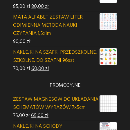
Pierwotna cena wynosiła: 85,00 zł.
Aktualna cena wynosi: 80,00 zł.
85,00
zł
80,00
zł
MATA ALFABET ZESTAW LITER
ODIMIENNA METODA NAUKI
CZYTANIA 1,5x1m
90,00
zł
NAKLEJKI NA SZAFKI PRZEDSZKOLNE,
SZKOLNE, DO SZATNI 96szt
Pierwotna cena wynosiła: 70,00 zł.
Aktualna cena wynosi: 60,00 zł.
70,00
zł
60,00
zł
PROMOCYJNE
ZESTAW MAGNESÓW DO UKŁADANIA
SCHEMATÓW WYRAZÓW 7x5cm
Pierwotna cena wynosiła: 75,00 zł.
Aktualna cena wynosi: 65,00 zł.
75,00
zł
65,00
zł
NAKLEJKI NA SCHODY