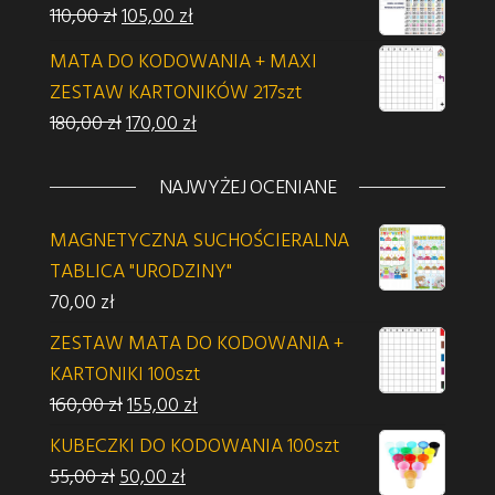
Pierwotna cena wynosiła: 110,00 zł.
Aktualna cena wynosi: 105,00 zł.
110,00
zł
105,00
zł
MATA DO KODOWANIA + MAXI
ZESTAW KARTONIKÓW 217szt
Pierwotna cena wynosiła: 180,00 zł.
Aktualna cena wynosi: 170,00 zł.
180,00
zł
170,00
zł
NAJWYŻEJ OCENIANE
MAGNETYCZNA SUCHOŚCIERALNA
TABLICA "URODZINY"
70,00
zł
ZESTAW MATA DO KODOWANIA +
KARTONIKI 100szt
Pierwotna cena wynosiła: 160,00 zł.
Aktualna cena wynosi: 155,00 zł.
160,00
zł
155,00
zł
KUBECZKI DO KODOWANIA 100szt
Pierwotna cena wynosiła: 55,00 zł.
Aktualna cena wynosi: 50,00 zł.
55,00
zł
50,00
zł