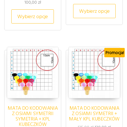
100,00
zł
Ten p
Wybierz opcje
Ten produkt ma wiele wariantów. 
Wybierz opcje
Promocja!
MATA DO KODOWANIA
MATA DO KODOWANIA
Z OSIAMI SYMETRII
Z OSIAMI SYMETRII +
SYMETRIA + KPL
MAŁY KPL KUBECZKÓW
KUBECZKÓW
Pierwotna cena wy
Aktualna