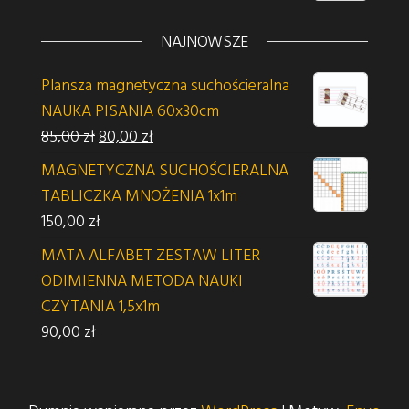
NAJNOWSZE
Plansza magnetyczna suchościeralna
NAUKA PISANIA 60x30cm
Pierwotna cena wynosiła: 85,00 zł.
Aktualna cena wynosi: 80,00 zł.
85,00
zł
80,00
zł
MAGNETYCZNA SUCHOŚCIERALNA
TABLICZKA MNOŻENIA 1x1m
150,00
zł
MATA ALFABET ZESTAW LITER
ODIMIENNA METODA NAUKI
CZYTANIA 1,5x1m
90,00
zł