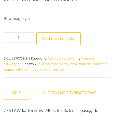
10 w magazynie
ilość ZESTAW 240 KARTONIKÓW 3x3cm
-
+
Dodaj do koszyka
SKU:
2870703-2-2
Kategorie:
Maty do kodowania
,
Pomoce
edukacyjne
Znaczniki:
akcesoria do kodowania
,
mata do kodwania
,
pomoc edykacyjna
,
zestaw kartoników
OPIS
INFORMACJE DODATKOWE
ZESTAW kartoników 240 sztuk 3x3cm – pasują do