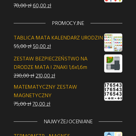
Pierwotna cena wynosiła: 70,00 zł.
Aktualna cena wynosi: 60,00 zł.
70,00
zł
60,00
zł
PROMOCYJNE
TABLICA MATA KALENDARZ URODZIN
Pierwotna cena wynosiła: 55,00 zł.
Aktualna cena wynosi: 50,00 zł.
55,00
zł
50,00
zł
ZESTAW BEZPIECZEŃSTWO NA
DRODZE MATA I ZNAKI 1,6x1,6m
Pierwotna cena wynosiła: 230,00 zł.
Aktualna cena wynosi: 210,00 zł.
230,00
zł
210,00
zł
MATEMATYCZNY ZESTAW
MAGNETYCZNY
Pierwotna cena wynosiła: 75,00 zł.
Aktualna cena wynosi: 70,00 zł.
75,00
zł
70,00
zł
NAJWYŻEJ OCENIANE
TERMOMETR - MAGNES