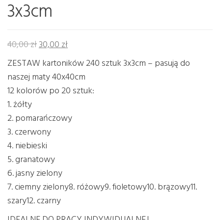
3x3cm
Pierwotna cena wynosiła: 40,00 zł.
Aktualna cena wynosi: 30,00 zł.
40,00
zł
30,00
zł
ZESTAW kartoników 240 sztuk 3x3cm – pasują do
naszej maty 40x40cm
12 kolorów po 20 sztuk:
1. żółty
2. pomarańczowy
3. czerwony
4. niebieski
5. granatowy
6. jasny zielony
7. ciemny zielony8. różowy9. fioletowy10. brązowy11.
szary12. czarny
IDEALNE DO PRACY INDYWIDUALNEJ