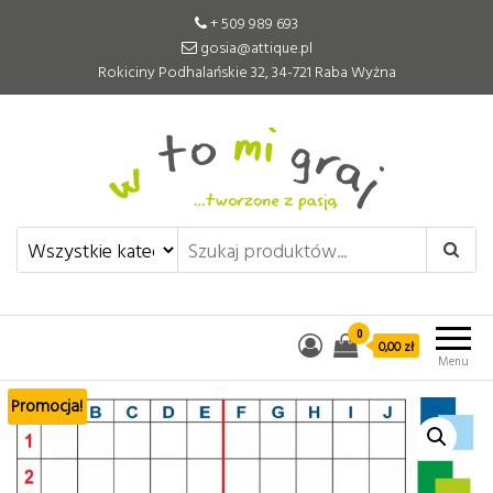
+ 509 989 693
gosia@attique.pl
Rokiciny Podhalańskie 32, 34-721 Raba Wyżna
W to mi graj
Pomoce edukacyjne tworzone z
pasją
0
0,00 zł
Menu
Promocja!