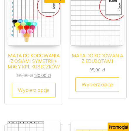
MATA DO KODOWANIA
MATA DO KODOWANIA
Z OSIAMI SYMETRII +
Z EDUBOTAMI
MAŁY KPL KUBECZKÓW
85,00
zł
Pierwotna cena wynosiła: 135,00 zł.
Aktualna cena wynosi: 130,00 zł.
135,00
zł
130,00
zł
Ten p
Wybierz opcje
Ten produkt ma wiele wariantów. 
Wybierz opcje
Promocja!