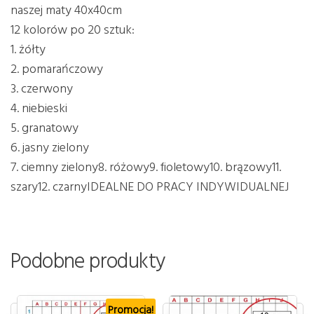
naszej maty 40x40cm
12 kolorów po 20 sztuk:
1. żółty
2. pomarańczowy
3. czerwony
4. niebieski
5. granatowy
6. jasny zielony
7. ciemny zielony8. różowy9. fioletowy10. brązowy11.
szary12. czarny
IDEALNE DO PRACY INDYWIDUALNEJ
Podobne produkty
Promocja!