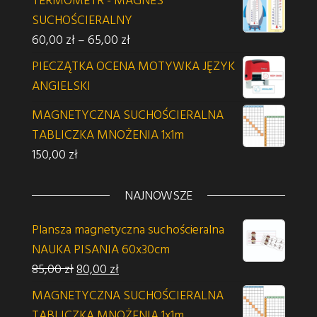
SUCHOŚCIERALNY
Zakres cen: od 60,00 zł do 65,00 zł
60,00
zł
–
65,00
zł
PIECZĄTKA OCENA MOTYWKA JĘZYK
ANGIELSKI
MAGNETYCZNA SUCHOŚCIERALNA
TABLICZKA MNOŻENIA 1x1m
150,00
zł
NAJNOWSZE
Plansza magnetyczna suchościeralna
NAUKA PISANIA 60x30cm
Pierwotna cena wynosiła: 85,00 zł.
Aktualna cena wynosi: 80,00 zł.
85,00
zł
80,00
zł
MAGNETYCZNA SUCHOŚCIERALNA
TABLICZKA MNOŻENIA 1x1m