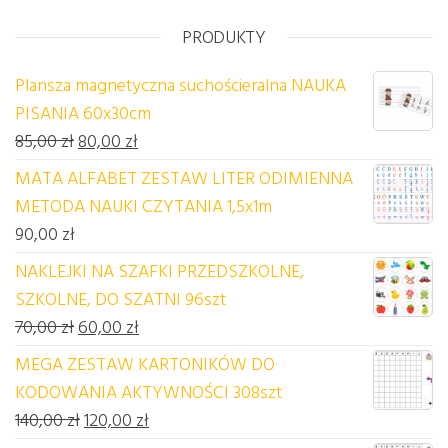
PRODUKTY
Plansza magnetyczna suchościeralna NAUKA
PISANIA 60x30cm
Pierwotna cena wynosiła: 85,00 zł.
Aktualna cena wynosi: 80,00 zł.
85,00
zł
80,00
zł
MATA ALFABET ZESTAW LITER ODIMIENNA
METODA NAUKI CZYTANIA 1,5x1m
90,00
zł
NAKLEJKI NA SZAFKI PRZEDSZKOLNE,
SZKOLNE, DO SZATNI 96szt
Pierwotna cena wynosiła: 70,00 zł.
Aktualna cena wynosi: 60,00 zł.
70,00
zł
60,00
zł
MEGA ZESTAW KARTONIKÓW DO
KODOWANIA AKTYWNOŚCI 308szt
Pierwotna cena wynosiła: 140,00 zł.
Aktualna cena wynosi: 120,00 zł.
140,00
zł
120,00
zł