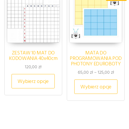
ZESTAW 10 MAT DO
MATA DO
KODOWANIA 40x40cm
PROGRAMOWANIA POD
PHOTONY EDUROBOTY
120,00
zł
Zakres c
65,00
zł
–
125,00
zł
Ten produkt ma wiele wariantów. 
Wybierz opcje
Ten p
Wybierz opcje