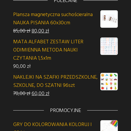
POLECANE
Plansza magnetyczna suchościeralna
NAUKA PISANIA 60x30cm
Pierwotna cena wynosiła: 85,00 zł.
Aktualna cena wynosi: 80,00 zł.
85,00
zł
80,00
zł
MATA ALFABET ZESTAW LITER
ODIMIENNA METODA NAUKI
CZYTANIA 1,5x1m
90,00
zł
NAKLEJKI NA SZAFKI PRZEDSZKOLNE,
SZKOLNE, DO SZATNI 96szt
Pierwotna cena wynosiła: 70,00 zł.
Aktualna cena wynosi: 60,00 zł.
70,00
zł
60,00
zł
PROMOCYJNE
GRY DO KOLOROWANIA KOLORUJ I