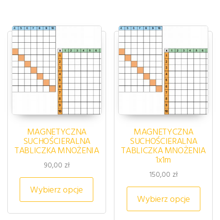
MAGNETYCZNA
MAGNETYCZNA
SUCHOŚCIERALNA
SUCHOŚCIERALNA
TABLICZKA MNOŻENIA
TABLICZKA MNOŻENIA
1x1m
90,00
zł
150,00
zł
Ten produkt ma wiele wariantów. 
Wybierz opcje
Ten p
Wybierz opcje