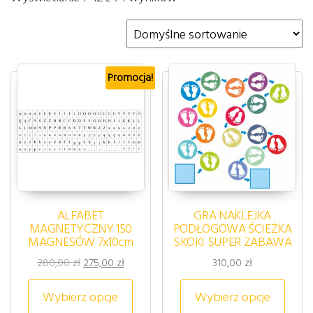
Promocja!
ALFABET
GRA NAKLEJKA
MAGNETYCZNY 150
PODŁOGOWA ŚCIEŻKA
MAGNESÓW 7x10cm
SKOKI SUPER ZABAWA
Pierwotna cena wynosiła: 280,00 zł.
Aktualna cena wynosi: 275,00 zł.
280,00
zł
275,00
zł
310,00
zł
Ten produkt ma wiele wariantów. 
Ten p
Wybierz opcje
Wybierz opcje