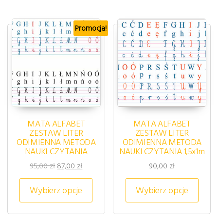
Promocja!
MATA ALFABET
MATA ALFABET
ZESTAW LITER
ZESTAW LITER
ODIMIENNA METODA
ODIMIENNA METODA
NAUKI CZYTANIA
NAUKI CZYTANIA 1,5x1m
Pierwotna cena wynosiła: 95,00 zł.
Aktualna cena wynosi: 87,00 zł.
95,00
zł
87,00
zł
90,00
zł
Ten produkt ma wiele wariantów. 
Ten p
Wybierz opcje
Wybierz opcje