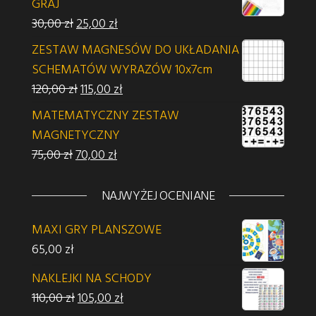
GRAJ
Pierwotna cena wynosiła: 30,00 zł.
Aktualna cena wynosi: 25,00 zł.
30,00
zł
25,00
zł
ZESTAW MAGNESÓW DO UKŁADANIA
SCHEMATÓW WYRAZÓW 10x7cm
Pierwotna cena wynosiła: 120,00 zł.
Aktualna cena wynosi: 115,00 zł.
120,00
zł
115,00
zł
MATEMATYCZNY ZESTAW
MAGNETYCZNY
Pierwotna cena wynosiła: 75,00 zł.
Aktualna cena wynosi: 70,00 zł.
75,00
zł
70,00
zł
NAJWYŻEJ OCENIANE
MAXI GRY PLANSZOWE
65,00
zł
NAKLEJKI NA SCHODY
Pierwotna cena wynosiła: 110,00 zł.
Aktualna cena wynosi: 105,00 zł.
110,00
zł
105,00
zł