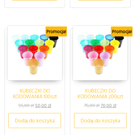
Promocja!
Promocja!
KUBECZKI DO
KUBECZKI DO
KODOWANIA 100szt
KODOWANIA 200szt
Pierwotna cena wynosiła: 55,00 zł.
Aktualna cena wynosi: 50,00 zł.
Pierwotna cena wy
Aktualna 
55,00
zł
50,00
zł
75,00
zł
70,00
zł
Dodaj do koszyka
Dodaj do koszyka