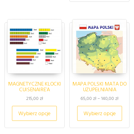
MAGNETYCZNE KLOCKI
MAPA POLSKI MATA DO
CUISENAIRE’A
UZUPEŁNIANIA
Zakres c
215,00
zł
65,00
zł
–
140,00
zł
Ten produkt ma wiele wariantów. 
Ten p
Wybierz opcje
Wybierz opcje