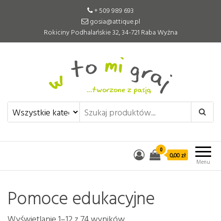
+ 509 989 693
gosia@attique.pl
Rokiciny Podhalańskie 32, 34-721 Raba Wyżna
W to mi graj
Pomoce edukacyjne tworzone z
pasją
0
0,00 zł
Menu
Pomoce edukacyjne
Wyświetlanie 1–12 z 74 wyników