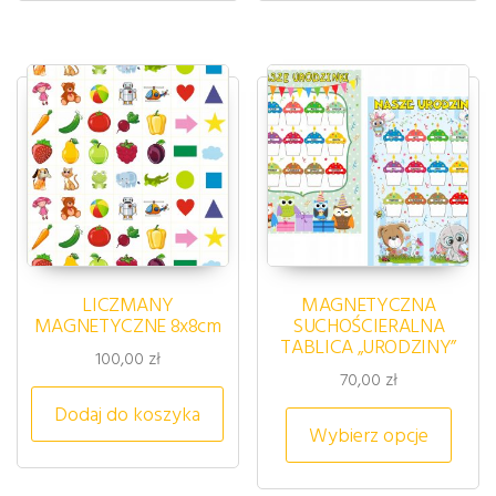
LICZMANY
MAGNETYCZNA
MAGNETYCZNE 8x8cm
SUCHOŚCIERALNA
TABLICA „URODZINY”
100,00
zł
70,00
zł
Dodaj do koszyka
Ten p
Wybierz opcje