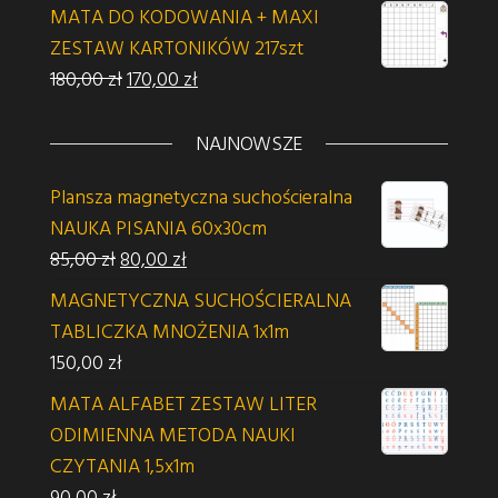
MATA DO KODOWANIA + MAXI
ZESTAW KARTONIKÓW 217szt
Pierwotna cena wynosiła: 180,00 zł.
Aktualna cena wynosi: 170,00 zł.
180,00
zł
170,00
zł
NAJNOWSZE
Plansza magnetyczna suchościeralna
NAUKA PISANIA 60x30cm
Pierwotna cena wynosiła: 85,00 zł.
Aktualna cena wynosi: 80,00 zł.
85,00
zł
80,00
zł
MAGNETYCZNA SUCHOŚCIERALNA
TABLICZKA MNOŻENIA 1x1m
150,00
zł
MATA ALFABET ZESTAW LITER
ODIMIENNA METODA NAUKI
CZYTANIA 1,5x1m
90,00
zł