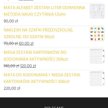
MATA ALFABET ZESTAW LITER ODIMIENNA
METODA NAUKI CZYTANIA 1,5x1m
90,00
zł
NAKLEJKI NA SZAFKI PRZEDSZKOLNE,
SZKOLNE, DO SZATNI 96szt
Pierwotna cena wynosiła: 70,00 zł.
Aktualna cena wynosi: 60,00 zł.
70,00
zł
60,00
zł
MEGA ZESTAW KARTONIKÓW DO
KODOWANIA AKTYWNOŚCI 308szt
Pierwotna cena wynosiła: 140,00 zł.
Aktualna cena wynosi: 120,00 zł.
140,00
zł
120,00
zł
MATA DO KODOWANIA + MEGA ZESTAW
KARTONIKÓW AKTYWNOŚCI 308szt
220,00
zł