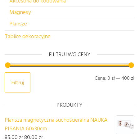
Akcesoria do kodowania
Magnesy
Plansze
Tablice dekoracyjne
FILTRUJ WG CENY
Ce
C
Cena:
0 zł
—
400 zł
Filtruj
PRODUKTY
Plansza magnetyczna suchościeralna NAUKA
PISANIA 60x30cm
Pierwotna cena wynosiła: 85,00 zł.
Aktualna cena wynosi: 80,00 zł.
85,00
zł
80,00
zł