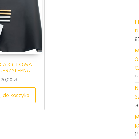
P
N
8
M
O
ICA KREDOWA
C
OPRZYLEPNA
9
20,00
zł
0 zł.
N
j do koszyka
S
7
M
K
1