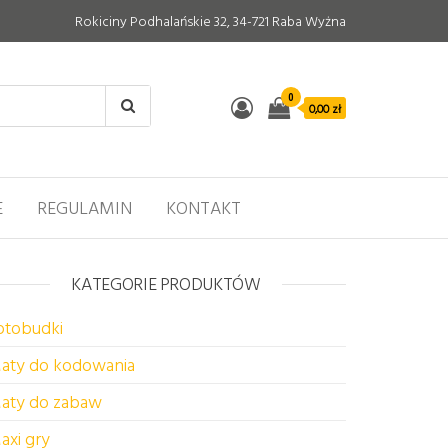
Rokiciny Podhalańskie 32, 34-721 Raba Wyżna
0
0,00 zł
E
REGULAMIN
KONTAKT
KATEGORIE PRODUKTÓW
otobudki
aty do kodowania
aty do zabaw
axi gry