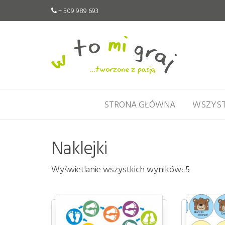
+ 509 989 693
W
Pomoce
edukacyjne
to
tworzone
mi
z pasją
graj
STRONA GŁÓWNA
WSZYST
Naklejki
Wyświetlanie wszystkich wyników: 5