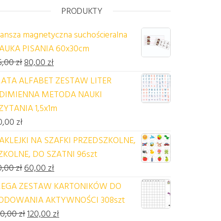
PRODUKTY
lansza magnetyczna suchościeralna
AUKA PISANIA 60x30cm
Pierwotna cena wynosiła: 85,00 zł.
Aktualna cena wynosi: 80,00 zł.
5,00
zł
80,00
zł
ATA ALFABET ZESTAW LITER
DIMIENNA METODA NAUKI
ZYTANIA 1,5x1m
0,00
zł
AKLEJKI NA SZAFKI PRZEDSZKOLNE,
ZKOLNE, DO SZATNI 96szt
Pierwotna cena wynosiła: 70,00 zł.
Aktualna cena wynosi: 60,00 zł.
0,00
zł
60,00
zł
EGA ZESTAW KARTONIKÓW DO
ODOWANIA AKTYWNOŚCI 308szt
Pierwotna cena wynosiła: 140,00 zł.
Aktualna cena wynosi: 120,00 zł.
40,00
zł
120,00
zł