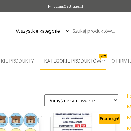
gosia@attique.pl
NEW
KIE PRODUKTY
KATEGORIE PRODUKTÓW
O FIRMI
F
M
M
Promocja!
M