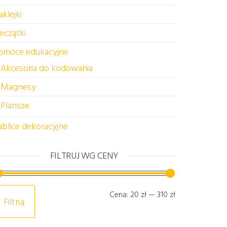
aklejki
ieczątki
omoce edukacyjne
Akcesoria do kodowania
Magnesy
Plansze
 110,00 zł.
ynosi: 105,00 zł.
t ma wiele wariantów. Opcje można wybrać na stronie prod
ablice dekoracyjne
a wybrać na stronie produktu
FILTRUJ WG CENY
Cena min
Cena max
Cena:
20 zł
—
310 zł
Filtruj