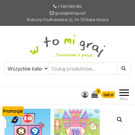
+ 509 989 693
gosia@attique.pl
Rokiciny Podhalańskie 32, 34-721 Raba Wyżna
W to mi graj
Pomoce edukacyjne tworzone z
pasją
0
0,00 zł
Menu
Promocja!