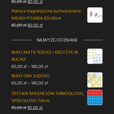
Pierwotna cena wynosiła: 85,00 zł.
Aktualna cena wynosi: 80,00 zł.
85,00
zł
80,00
zł
Plansza magnetyczna suchościeralna
NAUKA PISANIA 60x30cm
Pierwotna cena wynosiła: 85,00 zł.
Aktualna cena wynosi: 80,00 zł.
85,00
zł
80,00
zł
NAJWYŻEJ OCENIANE
MAXI MATA "KÓŁKO I KRZYŻYK W
RUCHU"
Zakres cen: od 65,00 zł do 140,00 z
65,00
zł
–
140,00
zł
MAXI GRA SUDOKU
Zakres cen: od 65,00 zł do 140,00 z
65,00
zł
–
140,00
zł
ZESTAW MAGNESÓW SAMOGŁOSKI,
SPÓŁGŁOSKI 7x5cm
Pierwotna cena wynosiła: 95,00 zł.
Aktualna cena wynosi: 85,00 zł.
95,00
zł
85,00
zł