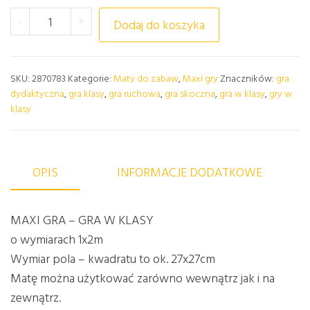
ilość MATA MAXI GRA "KLASY"
-
+
Dodaj do koszyka
SKU:
2870783
Kategorie:
Maty do zabaw
,
Maxi gry
Znaczników:
gra
dydaktyczna
,
gra klasy
,
gra ruchowa
,
gra skoczna
,
gra w klasy
,
gry w
klasy
OPIS
INFORMACJE DODATKOWE
MAXI GRA – GRA W KLASY
o wymiarach 1x2m
Wymiar pola – kwadratu to ok. 27x27cm
Matę można użytkować zarówno wewnątrz jak i na
zewnątrz.