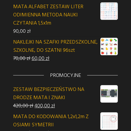
MATA ALFABET ZESTAW LITER
ODIMIENNA METODA NAUKI
CZYTANIA 1,5x1m
90,00
zł
NAKLEJKI NA SZAFKI PRZEDSZKOLNE,
SZKOLNE, DO SZATNI 96szt
Pierwotna cena wynosiła: 70,00 zł.
Aktualna cena wynosi: 60,00 zł.
70,00
zł
60,00
zł
PROMOCYJNE
ZESTAW BEZPIECZEŃSTWO NA
DRODZE MATA I ZNAKI
Pierwotna cena wynosiła: 420,00 zł.
Aktualna cena wynosi: 400,00 zł.
420,00
zł
400,00
zł
MATA DO KODOWANIA 1,2x1,2m Z
OSIAMI SYMETRII