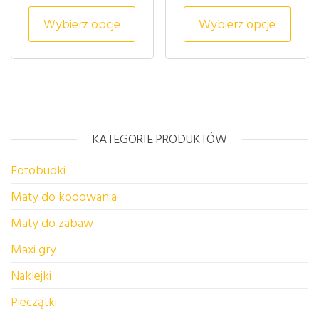
Ten produkt ma wiele wariantów. 
Ten p
Wybierz opcje
Wybierz opcje
KATEGORIE PRODUKTÓW
Fotobudki
Maty do kodowania
Maty do zabaw
Maxi gry
Naklejki
Pieczątki