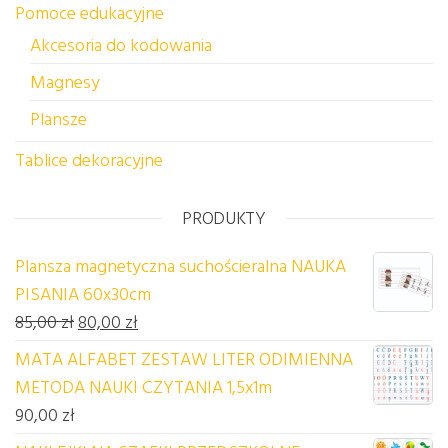
Pomoce edukacyjne
Akcesoria do kodowania
Magnesy
Plansze
Tablice dekoracyjne
PRODUKTY
Plansza magnetyczna suchościeralna NAUKA
PISANIA 60x30cm
Pierwotna cena wynosiła: 85,00 zł.
Aktualna cena wynosi: 80,00 zł.
85,00
zł
80,00
zł
MATA ALFABET ZESTAW LITER ODIMIENNA
METODA NAUKI CZYTANIA 1,5x1m
90,00
zł