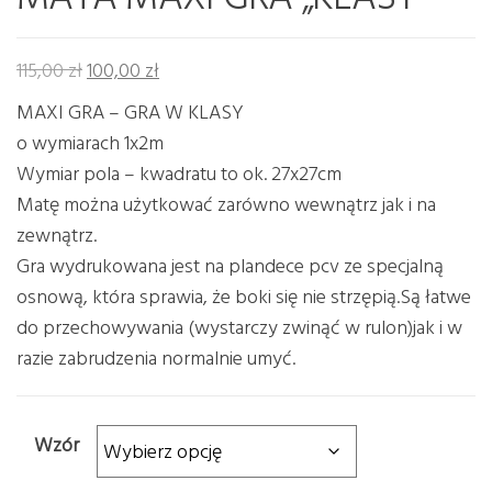
Pierwotna cena wynosiła: 115,00 zł.
Aktualna cena wynosi: 100,00 zł.
115,00
zł
100,00
zł
MAXI GRA – GRA W KLASY
o wymiarach 1x2m
Wymiar pola – kwadratu to ok. 27x27cm
Matę można użytkować zarówno wewnątrz jak i na
zewnątrz.
Gra wydrukowana jest na plandece pcv ze specjalną
osnową, która sprawia, że boki się nie strzępią.Są łatwe
do przechowywania (wystarczy zwinąć w rulon)jak i w
razie zabrudzenia normalnie umyć.
Wzór