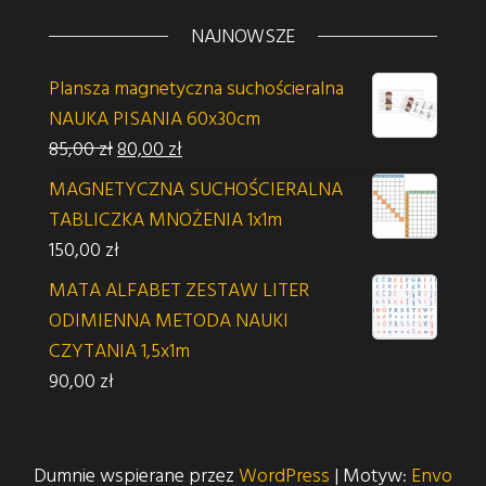
NAJNOWSZE
Plansza magnetyczna suchościeralna
NAUKA PISANIA 60x30cm
Pierwotna cena wynosiła: 85,00 zł.
Aktualna cena wynosi: 80,00 zł.
85,00
zł
80,00
zł
MAGNETYCZNA SUCHOŚCIERALNA
TABLICZKA MNOŻENIA 1x1m
150,00
zł
MATA ALFABET ZESTAW LITER
ODIMIENNA METODA NAUKI
CZYTANIA 1,5x1m
90,00
zł
Dumnie wspierane przez
WordPress
|
Motyw:
Envo