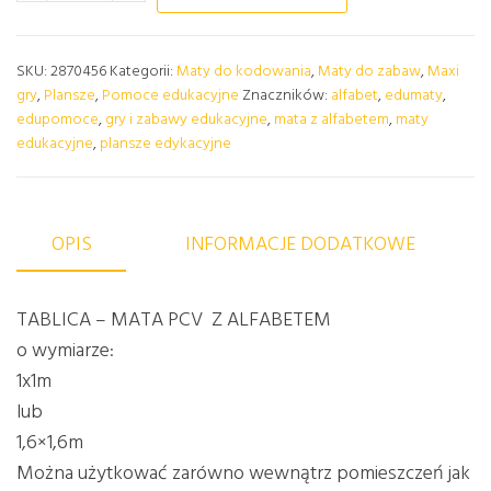
SKU:
2870456
Kategorii:
Maty do kodowania
,
Maty do zabaw
,
Maxi
gry
,
Plansze
,
Pomoce edukacyjne
Znaczników:
alfabet
,
edumaty
,
edupomoce
,
gry i zabawy edukacyjne
,
mata z alfabetem
,
maty
edukacyjne
,
plansze edykacyjne
OPIS
INFORMACJE DODATKOWE
TABLICA – MATA PCV Z ALFABETEM
o wymiarze:
1x1m
lub
1,6×1,6m
Można użytkować zarówno wewnątrz pomieszczeń jak