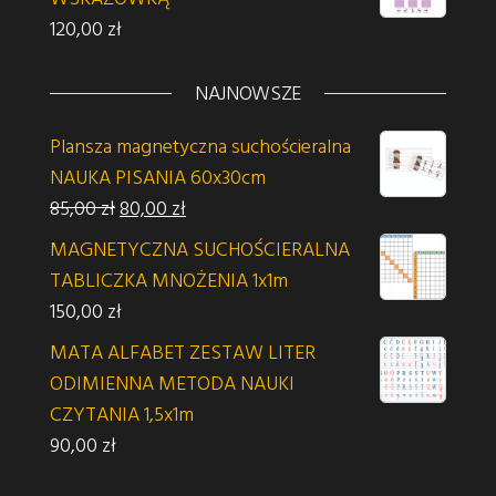
120,00
zł
NAJNOWSZE
Plansza magnetyczna suchościeralna
NAUKA PISANIA 60x30cm
Pierwotna cena wynosiła: 85,00 zł.
Aktualna cena wynosi: 80,00 zł.
85,00
zł
80,00
zł
MAGNETYCZNA SUCHOŚCIERALNA
TABLICZKA MNOŻENIA 1x1m
150,00
zł
MATA ALFABET ZESTAW LITER
ODIMIENNA METODA NAUKI
CZYTANIA 1,5x1m
90,00
zł