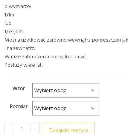
o wymiarze:
1x1m
lub
1,6×1,6m
Można użytkować zarówno wewnątrz pomieszczeń jak
i na zewnątrz.
W razie zabrudzenia normalnie umyć.
Posłuży wiele lat.
Wzór
Rozmiar
ilość TABLICA MATA Z ALFABETEM
-
+
Dodaj do koszyka