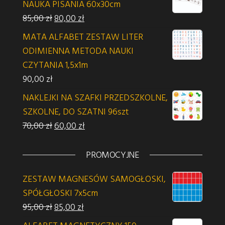
NAUKA PISANIA 60x30cm
Pierwotna cena wynosiła: 85,00 zł.
Aktualna cena wynosi: 80,00 zł.
85,00
zł
80,00
zł
MATA ALFABET ZESTAW LITER
ODIMIENNA METODA NAUKI
CZYTANIA 1,5x1m
90,00
zł
NAKLEJKI NA SZAFKI PRZEDSZKOLNE,
SZKOLNE, DO SZATNI 96szt
Pierwotna cena wynosiła: 70,00 zł.
Aktualna cena wynosi: 60,00 zł.
70,00
zł
60,00
zł
PROMOCYJNE
ZESTAW MAGNESÓW SAMOGŁOSKI,
SPÓŁGŁOSKI 7x5cm
Pierwotna cena wynosiła: 95,00 zł.
Aktualna cena wynosi: 85,00 zł.
95,00
zł
85,00
zł