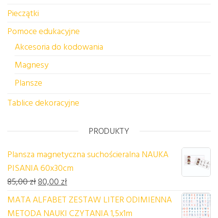
Pieczątki
Pomoce edukacyjne
Akcesoria do kodowania
Magnesy
Plansze
Tablice dekoracyjne
PRODUKTY
Plansza magnetyczna suchościeralna NAUKA
PISANIA 60x30cm
Pierwotna cena wynosiła: 85,00 zł.
Aktualna cena wynosi: 80,00 zł.
85,00
zł
80,00
zł
MATA ALFABET ZESTAW LITER ODIMIENNA
METODA NAUKI CZYTANIA 1,5x1m