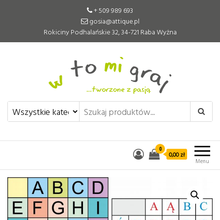
+ 509 989 693
gosia@attique.pl
Rokiciny Podhalańskie 32, 34-721 Raba Wyżna
W to mi graj
Pomoce edukacyjne tworzone z
pasją
0
0,00 zł
Menu