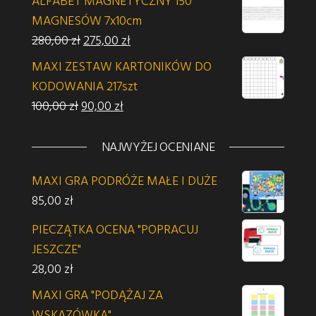
ALFABET MAGNETYCZNY 150
MAGNESÓW 7x10cm
Pierwotna cena wynosiła: 280,00 zł.
Aktualna cena wynosi: 275,00 zł.
280,00
zł
275,00
zł
MAXI ZESTAW KARTONIKÓW DO
KODOWANIA 217szt
Pierwotna cena wynosiła: 100,00 zł.
Aktualna cena wynosi: 90,00 zł.
100,00
zł
90,00
zł
NAJWYŻEJ OCENIANE
MAXI GRA PODRÓŻE MAŁE I DUŻE
85,00
zł
PIECZĄTKA OCENA "POPRACUJ
JESZCZE"
28,00
zł
MAXI GRA "PODĄŻAJ ZA
WSKAZÓWKĄ"