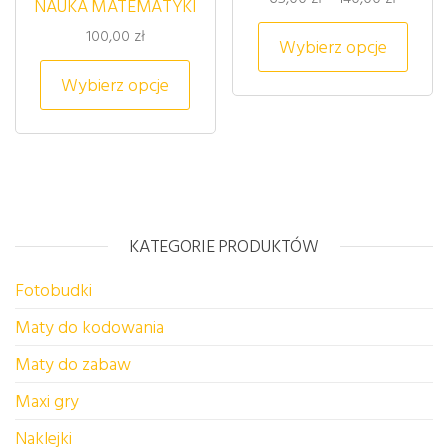
NAUKA MATEMATYKI
Ten p
100,00
zł
Wybierz opcje
Ten produkt ma wiele wariantów. 
Wybierz opcje
KATEGORIE PRODUKTÓW
Fotobudki
Maty do kodowania
Maty do zabaw
Maxi gry
Naklejki