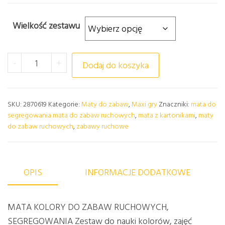
Wielkość zestawu
ilość MATA KOLORY DO ZABAW RUCHOWYCH, SEG
-
+
Dodaj do koszyka
SKU:
2870619
Kategorie:
Maty do zabaw
,
Maxi gry
Znaczniki:
mata do
segregowania mata do zabaw ruchowych
,
mata z kartonikami
,
maty
do zabaw ruchowych
,
zabawy ruchowe
OPIS
INFORMACJE DODATKOWE
MATA KOLORY DO ZABAW RUCHOWYCH,
SEGREGOWANIA Zestaw do nauki kolorów, zajęć