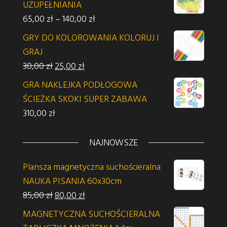
UZUPEŁNIANIA
Zakres cen: od 65,00 zł do 140,00 z
65,00
zł
–
140,00
zł
GRY DO KOLOROWANIA KOLORUJ I
GRAJ
Pierwotna cena wynosiła: 30,00 zł.
Aktualna cena wynosi: 25,00 zł.
30,00
zł
25,00
zł
GRA NAKLEJKA PODŁOGOWA
ŚCIEŻKA SKOKI SUPER ZABAWA
310,00
zł
NAJNOWSZE
Plansza magnetyczna suchościeralna
NAUKA PISANIA 60x30cm
Pierwotna cena wynosiła: 85,00 zł.
Aktualna cena wynosi: 80,00 zł.
85,00
zł
80,00
zł
MAGNETYCZNA SUCHOŚCIERALNA