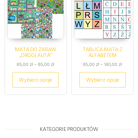
MATA DO ZABAW
TABLICA MATA Z
„DROGI AUTA”
ALFABETEM
Zakres cen: od 65,00 zł do 85,00 zł
Zakres c
65,00
zł
–
85,00
zł
65,00
zł
–
140,00
zł
Ten produkt ma wiele wariantów. 
Ten p
Wybierz opcje
Wybierz opcje
KATEGORIE PRODUKTÓW