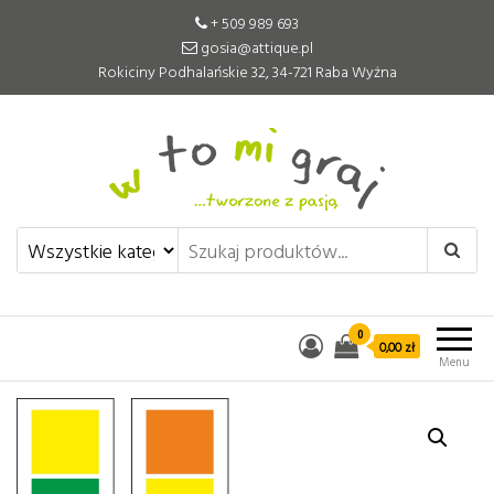
+ 509 989 693
gosia@attique.pl
Rokiciny Podhalańskie 32, 34-721 Raba Wyżna
W to mi graj
Pomoce edukacyjne tworzone z
pasją
0
0,00 zł
Menu