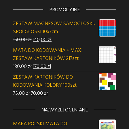
PROMOCYJNE
ZESTAW MAGNESÓW SAMOGŁOSKI,
SPÓŁGŁOSKI 10x7cm
Pierwotna cena wynosiła: 150,00 zł.
Aktualna cena wynosi: 140,00 zł.
150,00
zł
140,00
zł
MATA DO KODOWANIA + MAXI
ZESTAW KARTONIKÓW 217szt
Pierwotna cena wynosiła: 180,00 zł.
Aktualna cena wynosi: 170,00 zł.
180,00
zł
170,00
zł
ZESTAW KARTONIKÓW DO
KODOWANIA KOLORY 100szt
Pierwotna cena wynosiła: 75,00 zł.
Aktualna cena wynosi: 70,00 zł.
75,00
zł
70,00
zł
NAJWYŻEJ OCENIANE
MAPA POLSKI MATA DO