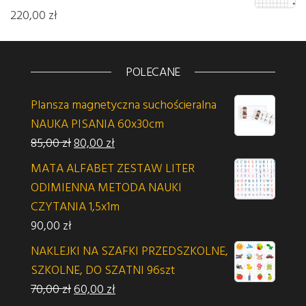
220,00
zł
POLECANE
Plansza magnetyczna suchościeralna
NAUKA PISANIA 60x30cm
Pierwotna cena wynosiła: 85,00 zł.
Aktualna cena wynosi: 80,00 zł.
85,00
zł
80,00
zł
MATA ALFABET ZESTAW LITER
ODIMIENNA METODA NAUKI
CZYTANIA 1,5x1m
90,00
zł
NAKLEJKI NA SZAFKI PRZEDSZKOLNE,
SZKOLNE, DO SZATNI 96szt
Pierwotna cena wynosiła: 70,00 zł.
Aktualna cena wynosi: 60,00 zł.
70,00
zł
60,00
zł