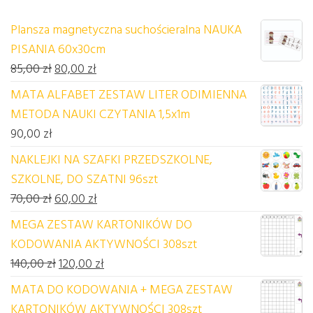
Plansza magnetyczna suchościeralna NAUKA
PISANIA 60x30cm
Pierwotna cena wynosiła: 85,00 zł.
Aktualna cena wynosi: 80,00 zł.
85,00
zł
80,00
zł
MATA ALFABET ZESTAW LITER ODIMIENNA
METODA NAUKI CZYTANIA 1,5x1m
90,00
zł
NAKLEJKI NA SZAFKI PRZEDSZKOLNE,
SZKOLNE, DO SZATNI 96szt
Pierwotna cena wynosiła: 70,00 zł.
Aktualna cena wynosi: 60,00 zł.
70,00
zł
60,00
zł
MEGA ZESTAW KARTONIKÓW DO
KODOWANIA AKTYWNOŚCI 308szt
Pierwotna cena wynosiła: 140,00 zł.
Aktualna cena wynosi: 120,00 zł.
140,00
zł
120,00
zł
MATA DO KODOWANIA + MEGA ZESTAW
KARTONIKÓW AKTYWNOŚCI 308szt