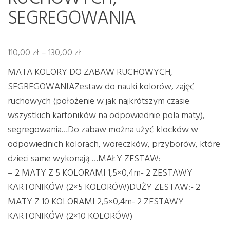
SEGREGOWANIA
Zakres cen: od 110,00 zł do 130,00 zł
110,00
zł
–
130,00
zł
MATA KOLORY DO ZABAW RUCHOWYCH,
SEGREGOWANIAZestaw do nauki kolorów, zajęć
ruchowych (położenie w jak najkrótszym czasie
wszystkich kartoników na odpowiednie pola maty),
segregowania…Do zabaw można użyć klocków w
odpowiednich kolorach, woreczków, przyborów, które
dzieci same wykonają …MAŁY ZESTAW:
– 2 MATY Z 5 KOLORAMI 1,5×0,4m- 2 ZESTAWY
KARTONIKÓW (2×5 KOLORÓW)DUŻY ZESTAW:- 2
MATY Z 10 KOLORAMI 2,5×0,4m- 2 ZESTAWY
KARTONIKÓW (2×10 KOLORÓW)