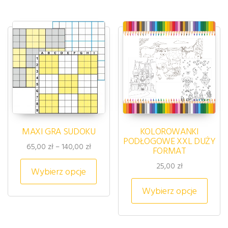
MAXI GRA SUDOKU
KOLOROWANKI
PODŁOGOWE XXL DUŻY
Zakres cen: od 65,00 zł do 140,00 zł
65,00
zł
–
140,00
zł
FORMAT
Ten produkt ma wiele wariantów. 
25,00
zł
Wybierz opcje
Ten p
Wybierz opcje