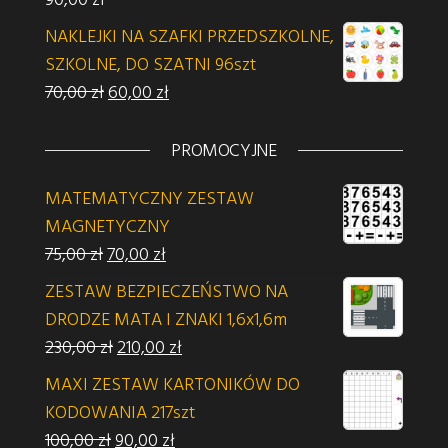
NAKLEJKI NA SZAFKI PRZEDSZKOLNE,
SZKOLNE, DO SZATNI 96szt
Pierwotna cena wynosiła: 70,00 zł.
Aktualna cena wynosi: 60,00 zł.
70,00
zł
60,00
zł
PROMOCYJNE
MATEMATYCZNY ZESTAW
MAGNETYCZNY
Pierwotna cena wynosiła: 75,00 zł.
Aktualna cena wynosi: 70,00 zł.
75,00
zł
70,00
zł
ZESTAW BEZPIECZEŃSTWO NA
DRODZE MATA I ZNAKI 1,6x1,6m
Pierwotna cena wynosiła: 230,00 zł.
Aktualna cena wynosi: 210,00 zł.
230,00
zł
210,00
zł
MAXI ZESTAW KARTONIKÓW DO
KODOWANIA 217szt
Pierwotna cena wynosiła: 100,00 zł.
Aktualna cena wynosi: 90,00 zł.
100,00
zł
90,00
zł