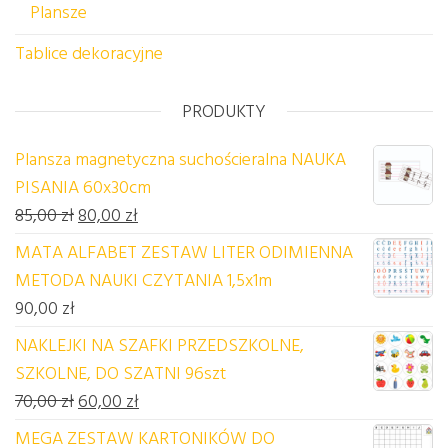
Plansze
Tablice dekoracyjne
PRODUKTY
Plansza magnetyczna suchościeralna NAUKA
PISANIA 60x30cm
Pierwotna cena wynosiła: 85,00 zł.
Aktualna cena wynosi: 80,00 zł.
85,00
zł
80,00
zł
MATA ALFABET ZESTAW LITER ODIMIENNA
METODA NAUKI CZYTANIA 1,5x1m
90,00
zł
NAKLEJKI NA SZAFKI PRZEDSZKOLNE,
SZKOLNE, DO SZATNI 96szt
Pierwotna cena wynosiła: 70,00 zł.
Aktualna cena wynosi: 60,00 zł.
70,00
zł
60,00
zł
MEGA ZESTAW KARTONIKÓW DO