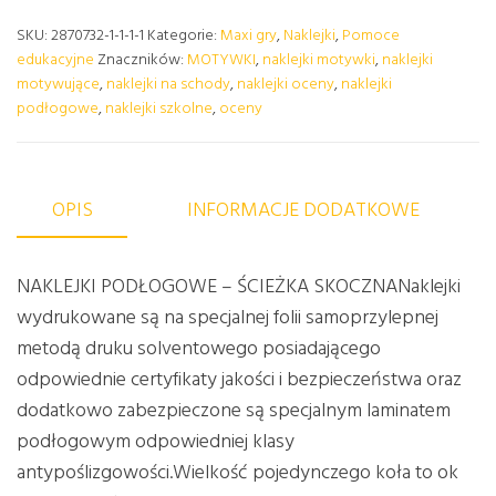
SKU:
2870732-1-1-1-1
Kategorie:
Maxi gry
,
Naklejki
,
Pomoce
edukacyjne
Znaczników:
MOTYWKI
,
naklejki motywki
,
naklejki
motywujące
,
naklejki na schody
,
naklejki oceny
,
naklejki
podłogowe
,
naklejki szkolne
,
oceny
OPIS
INFORMACJE DODATKOWE
NAKLEJKI PODŁOGOWE – ŚCIEŻKA SKOCZNANaklejki
wydrukowane są na specjalnej folii samoprzylepnej
metodą druku solventowego posiadającego
odpowiednie certyfikaty jakości i bezpieczeństwa oraz
dodatkowo zabezpieczone są specjalnym laminatem
podłogowym odpowiedniej klasy
antypoślizgowości.Wielkość pojedynczego koła to ok