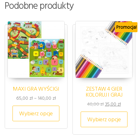
Podobne produkty
Promocja!
MAXI GRA WYŚCIGI
ZESTAW 4 GIER
KOLORUJ I GRAJ
Zakres cen: od 65,00 zł do 140,00 zł
65,00
zł
–
140,00
zł
Pierwotna cena wy
Aktualna 
40,00
zł
35,00
zł
Ten produkt ma wiele wariantów. 
Wybierz opcje
Ten p
Wybierz opcje