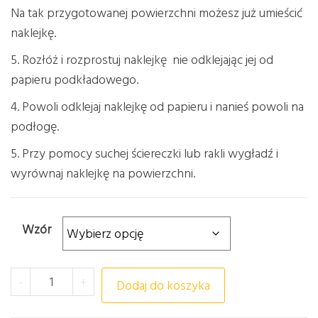
Na tak przygotowanej powierzchni możesz już umieścić
naklejkę.
5. Rozłóż i rozprostuj naklejkę nie odklejając jej od
papieru podkładowego.
4. Powoli odklejaj naklejkę od papieru i nanieś powoli na
podłogę.
5. Przy pomocy suchej ściereczki lub rakli wygładź i
wyrównaj naklejkę na powierzchni.
Wzór
ilość GRA NAKLEJKA PODŁOGOWA ŚCIEŻKA SKOKI 
-
+
Dodaj do koszyka