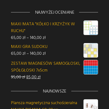
NAJWYŻEJ OCENIANE
MAXI MATA "KÓŁKO I KRZYŻYK W
RUCHU"
Zakres cen: od 65,00 zł do 140,00 z
65,00
zł
–
140,00
zł
MAXI GRA SUDOKU
Zakres cen: od 65,00 zł do 140,00 z
65,00
zł
–
140,00
zł
ZESTAW MAGNESÓW SAMOGŁOSKI,
SPÓŁGŁOSKI 7x5cm
Pierwotna cena wynosiła: 95,00 zł.
Aktualna cena wynosi: 85,00 zł.
95,00
zł
85,00
zł
NAJNOWSZE
Plansza magnetyczna suchościeralna