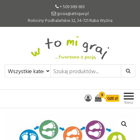
+ 509 989 693
gosia@attique.pl
Rokiciny Podhalańskie 32, 34-721 Raba Wyżna
W to mi graj
Pomoce edukacyjne tworzone z
pasją
0
0,00 zł
Menu