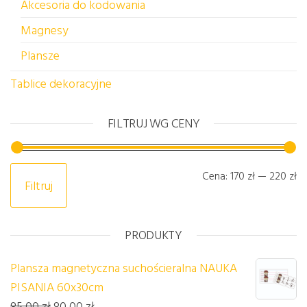
Akcesoria do kodowania
Magnesy
Plansze
Tablice dekoracyjne
FILTRUJ WG CENY
Ce
C
Cena:
170 zł
—
220 zł
Filtruj
PRODUKTY
Plansza magnetyczna suchościeralna NAUKA
PISANIA 60x30cm
Pierwotna cena wynosiła: 85,00 zł.
Aktualna cena wynosi: 80,00 zł.
85,00
zł
80,00
zł