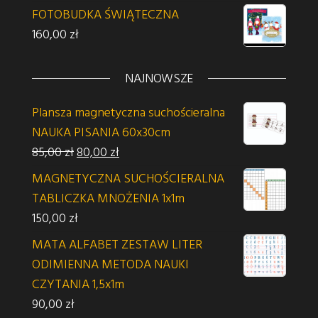
FOTOBUDKA ŚWIĄTECZNA
160,00
zł
NAJNOWSZE
Plansza magnetyczna suchościeralna
NAUKA PISANIA 60x30cm
Pierwotna cena wynosiła: 85,00 zł.
Aktualna cena wynosi: 80,00 zł.
85,00
zł
80,00
zł
MAGNETYCZNA SUCHOŚCIERALNA
TABLICZKA MNOŻENIA 1x1m
150,00
zł
MATA ALFABET ZESTAW LITER
ODIMIENNA METODA NAUKI
CZYTANIA 1,5x1m
90,00
zł