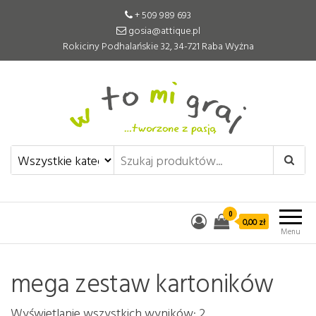
+ 509 989 693
gosia@attique.pl
Rokiciny Podhalańskie 32, 34-721 Raba Wyżna
W to mi graj
Pomoce edukacyjne tworzone z
pasją
0
0,00 zł
Menu
mega zestaw kartoników
Wyświetlanie wszystkich wyników: 2