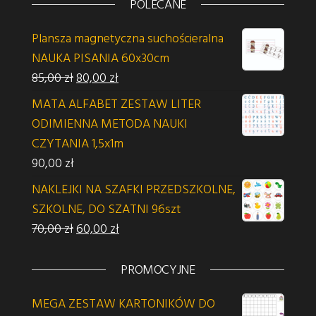
POLECANE
Plansza magnetyczna suchościeralna
NAUKA PISANIA 60x30cm
Pierwotna cena wynosiła: 85,00 zł.
Aktualna cena wynosi: 80,00 zł.
85,00
zł
80,00
zł
MATA ALFABET ZESTAW LITER
ODIMIENNA METODA NAUKI
CZYTANIA 1,5x1m
90,00
zł
NAKLEJKI NA SZAFKI PRZEDSZKOLNE,
SZKOLNE, DO SZATNI 96szt
Pierwotna cena wynosiła: 70,00 zł.
Aktualna cena wynosi: 60,00 zł.
70,00
zł
60,00
zł
PROMOCYJNE
MEGA ZESTAW KARTONIKÓW DO