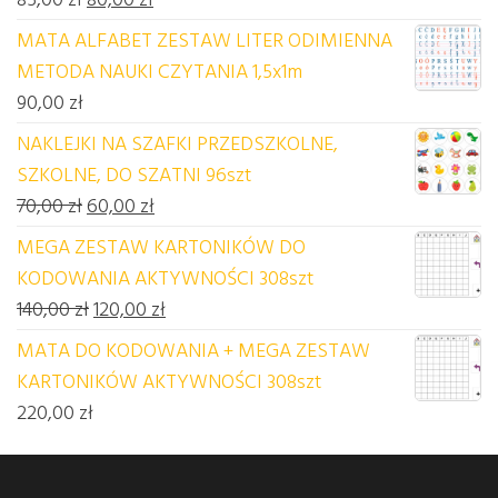
MATA ALFABET ZESTAW LITER ODIMIENNA
METODA NAUKI CZYTANIA 1,5x1m
90,00
zł
NAKLEJKI NA SZAFKI PRZEDSZKOLNE,
SZKOLNE, DO SZATNI 96szt
Pierwotna cena wynosiła: 70,00 zł.
Aktualna cena wynosi: 60,00 zł.
70,00
zł
60,00
zł
MEGA ZESTAW KARTONIKÓW DO
KODOWANIA AKTYWNOŚCI 308szt
Pierwotna cena wynosiła: 140,00 zł.
Aktualna cena wynosi: 120,00 zł.
140,00
zł
120,00
zł
MATA DO KODOWANIA + MEGA ZESTAW
KARTONIKÓW AKTYWNOŚCI 308szt
220,00
zł