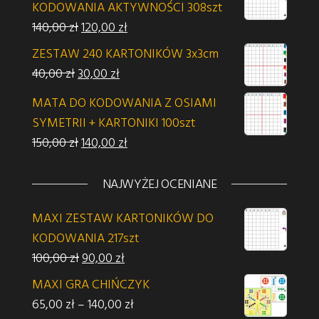
KODOWANIA AKTYWNOŚCI 308szt
Pierwotna cena wynosiła: 140,00 zł.
Aktualna cena wynosi: 120,00 zł.
140,00
zł
120,00
zł
ZESTAW 240 KARTONIKÓW 3x3cm
Pierwotna cena wynosiła: 40,00 zł.
Aktualna cena wynosi: 30,00 zł.
40,00
zł
30,00
zł
MATA DO KODOWANIA Z OSIAMI
SYMETRII + KARTONIKI 100szt
Pierwotna cena wynosiła: 150,00 zł.
Aktualna cena wynosi: 140,00 zł.
150,00
zł
140,00
zł
NAJWYŻEJ OCENIANE
MAXI ZESTAW KARTONIKÓW DO
KODOWANIA 217szt
Pierwotna cena wynosiła: 100,00 zł.
Aktualna cena wynosi: 90,00 zł.
100,00
zł
90,00
zł
MAXI GRA CHIŃCZYK
Zakres cen: od 65,00 zł do 140,00 z
65,00
zł
–
140,00
zł