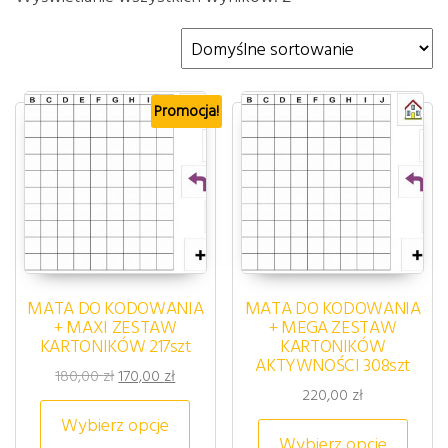
Promocja!
MATA DO KODOWANIA
MATA DO KODOWANIA
+ MAXI ZESTAW
+ MEGA ZESTAW
KARTONIKÓW 217szt
KARTONIKÓW
AKTYWNOŚCI 308szt
Pierwotna cena wynosiła: 180,00 zł.
Aktualna cena wynosi: 170,00 zł.
180,00
zł
170,00
zł
220,00
zł
Ten produkt ma wiele wariantów. 
Wybierz opcje
Ten p
Wybierz opcje