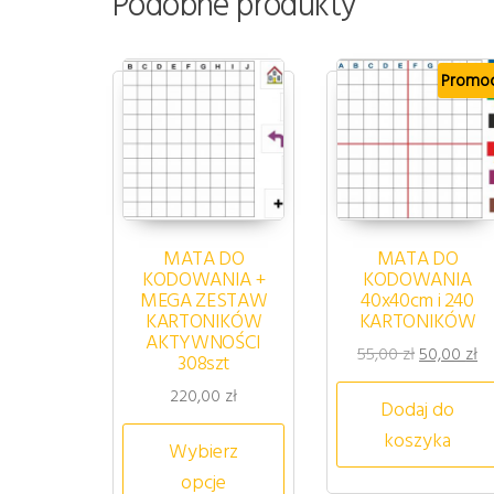
Podobne produkty
Promoc
MATA DO
MATA DO
KODOWANIA +
KODOWANIA
MEGA ZESTAW
40x40cm i 240
KARTONIKÓW
KARTONIKÓW
AKTYWNOŚCI
Pierwotna 
Ak
55,00
zł
50,00
zł
308szt
220,00
zł
Dodaj do
Ten produkt ma wiele wa
koszyka
Wybierz
opcje