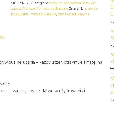
SKU:
2870407
Kategorie:
Maty do kodowania
,
Maty do
O
zabaw
,
Plansze
,
Pomoce edukacyjne
Znaczniki:
maty do
C
kodowania
,
maty edukacyjne
,
zestawy edukacyjne
9
N
WE
S
7
M
K
dywidualnej ucznia – każdy uczeń otrzymuje 1 matę, na
1
M
zór 4.
Z
cv, a więc są trwałe i łatwe w użytkowaniu i
3
2