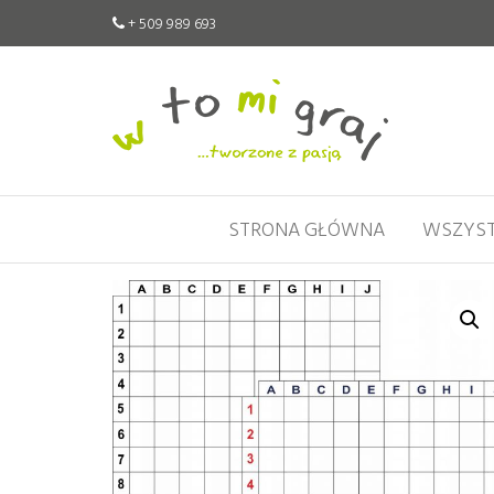
+ 509 989 693
W
Pomoce
edukacyjne
to
tworzone
mi
z pasją
graj
STRONA GŁÓWNA
WSZYST