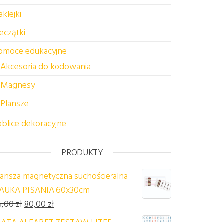
aklejki
ieczątki
omoce edukacyjne
Akcesoria do kodowania
Magnesy
Plansze
ablice dekoracyjne
PRODUKTY
lansza magnetyczna suchościeralna
AUKA PISANIA 60x30cm
Pierwotna cena wynosiła: 85,00 zł.
Aktualna cena wynosi: 80,00 zł.
5,00
zł
80,00
zł
ATA ALFABET ZESTAW LITER