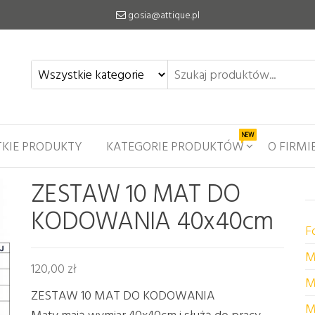
gosia@attique.pl
NEW
KIE PRODUKTY
KATEGORIE PRODUKTÓW
O FIRMI
ZESTAW 10 MAT DO
KODOWANIA 40x40cm
F
M
120,00
zł
M
ZESTAW 10 MAT DO KODOWANIA
M
Maty mają wymiar 40x40cm i służą do pracy