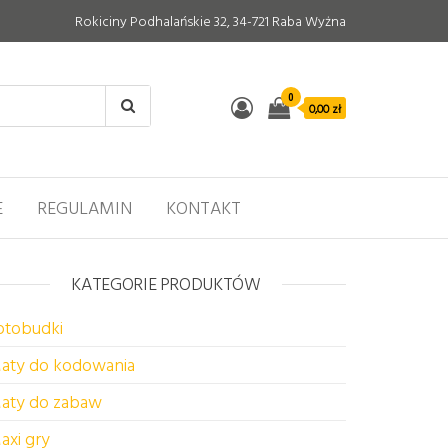
Rokiciny Podhalańskie 32, 34-721 Raba Wyżna
0
0,00 zł
E
REGULAMIN
KONTAKT
KATEGORIE PRODUKTÓW
otobudki
aty do kodowania
aty do zabaw
axi gry