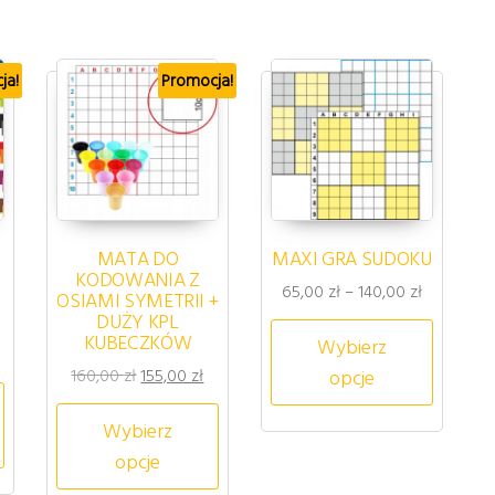
ja!
Promocja!
MATA DO
MAXI GRA SUDOKU
KODOWANIA Z
Zakres cen
65,00
zł
–
140,00
zł
OSIAMI SYMETRII +
DUŻY KPL
Ten pro
KUBECZKÓW
Wybierz
cena wynosiła: 55,00 zł.
tualna cena wynosi: 50,00 zł.
Pierwotna cena wynosiła: 160,00 zł.
Aktualna cena wynosi: 155,00 zł.
opcje
160,00
zł
155,00
zł
Ten produkt ma wiele wariantów.
Wybierz
riantów. Opcje można wybrać na stronie produktu
opcje