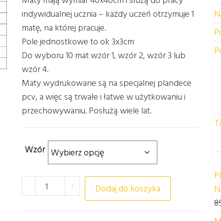
indywidualnej ucznia – każdy uczeń otrzymuje 1
N
matę, na której pracuje.
P
Pole jednostkowe to ok 3x3cm
P
Do wyboru 10 mat wzór 1, wzór 2, wzór 3 lub
wzór 4.
Maty wydrukowane są na specjalnej plandece
pcv, a więc są trwałe i łatwe w użytkowaniu i
przechowywaniu. Posłużą wiele lat.
T
Wzór
P
ilość ZESTAW 10 MAT DO KODOWANIA 40x40cm
-
+
Dodaj do koszyka
N
8
M