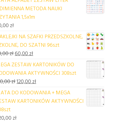
DIMIENNA METODA NAUKI
ZYTANIA 1,5x1m
0,00
zł
AKLEJKI NA SZAFKI PRZEDSZKOLNE,
ZKOLNE, DO SZATNI 96szt
Pierwotna cena wynosiła: 70,00 zł.
Aktualna cena wynosi: 60,00 zł.
0,00
zł
60,00
zł
EGA ZESTAW KARTONIKÓW DO
ODOWANIA AKTYWNOŚCI 308szt
Pierwotna cena wynosiła: 140,00 zł.
Aktualna cena wynosi: 120,00 zł.
40,00
zł
120,00
zł
ATA DO KODOWANIA + MEGA
ESTAW KARTONIKÓW AKTYWNOŚCI
08szt
20,00
zł