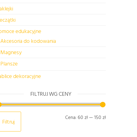
aklejki
ieczątki
omoce edukacyjne
Akcesoria do kodowania
Magnesy
Plansze
ablice dekoracyjne
a wybrać na stronie produktu
FILTRUJ WG CENY
Cena min
Cena max
Cena:
60 zł
—
150 zł
Filtruj