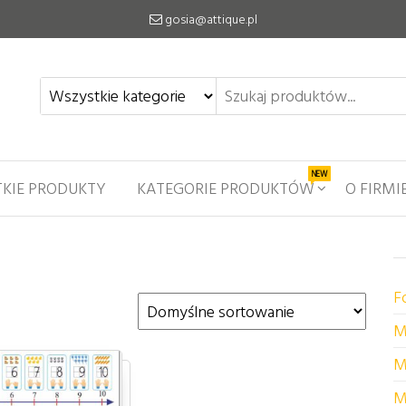
gosia@attique.pl
NEW
KIE PRODUKTY
KATEGORIE PRODUKTÓW
O FIRMI
F
M
M
M