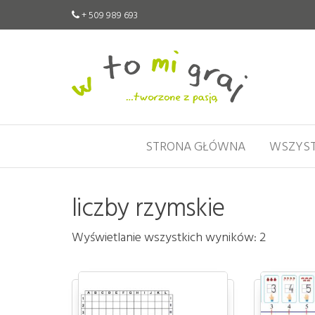
+ 509 989 693
W
Pomoce
edukacyjne
to
tworzone
mi
z pasją
graj
STRONA GŁÓWNA
WSZYST
liczby rzymskie
Wyświetlanie wszystkich wyników: 2