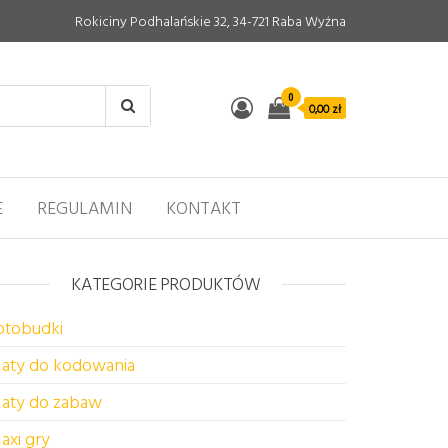
Rokiciny Podhalańskie 32, 34-721 Raba Wyżna
0
0,00 zł
E
REGULAMIN
KONTAKT
KATEGORIE PRODUKTÓW
otobudki
aty do kodowania
aty do zabaw
axi gry