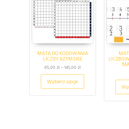
MATA DO KODOWANIA
MAT
LICZBY RZYMSKIE
LICZBOW
MA
Zakres cen: od 65,00 zł d
65,00
zł
–
145,00
zł
Ten produkt ma wiel
Wybierz opcje
Wyb