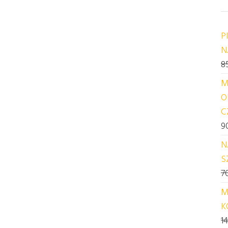
P
N
8
M
O
C
9
N
S
7
M
K
1