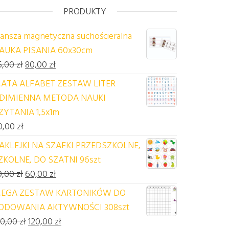
PRODUKTY
lansza magnetyczna suchościeralna
AUKA PISANIA 60x30cm
Pierwotna cena wynosiła: 85,00 zł.
Aktualna cena wynosi: 80,00 zł.
5,00
zł
80,00
zł
ATA ALFABET ZESTAW LITER
DIMIENNA METODA NAUKI
ZYTANIA 1,5x1m
0,00
zł
AKLEJKI NA SZAFKI PRZEDSZKOLNE,
ZKOLNE, DO SZATNI 96szt
Pierwotna cena wynosiła: 70,00 zł.
Aktualna cena wynosi: 60,00 zł.
0,00
zł
60,00
zł
EGA ZESTAW KARTONIKÓW DO
ODOWANIA AKTYWNOŚCI 308szt
Pierwotna cena wynosiła: 140,00 zł.
Aktualna cena wynosi: 120,00 zł.
40,00
zł
120,00
zł