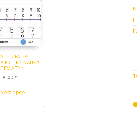
N
P
P
A LICZBY OŚ
A FIGURY NAUKA
TEMATYKI
o 145,00 zł
T
100,00
zł
e wariantów. Opcje można wybrać na stronie produktu
Ten produkt ma wiele wariantów. Opcje możn
ierz opcje