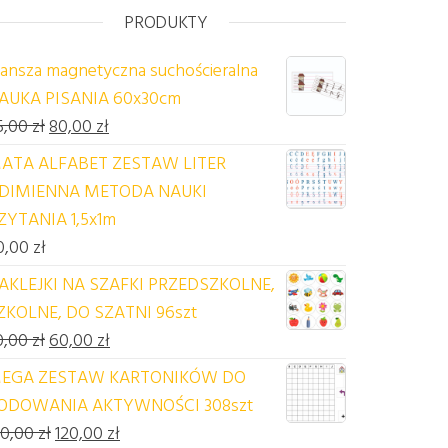
PRODUKTY
lansza magnetyczna suchościeralna
AUKA PISANIA 60x30cm
Pierwotna cena wynosiła: 85,00 zł.
Aktualna cena wynosi: 80,00 zł.
5,00
zł
80,00
zł
ATA ALFABET ZESTAW LITER
DIMIENNA METODA NAUKI
ZYTANIA 1,5x1m
0,00
zł
AKLEJKI NA SZAFKI PRZEDSZKOLNE,
ZKOLNE, DO SZATNI 96szt
Pierwotna cena wynosiła: 70,00 zł.
Aktualna cena wynosi: 60,00 zł.
0,00
zł
60,00
zł
EGA ZESTAW KARTONIKÓW DO
ODOWANIA AKTYWNOŚCI 308szt
Pierwotna cena wynosiła: 140,00 zł.
Aktualna cena wynosi: 120,00 zł.
40,00
zł
120,00
zł