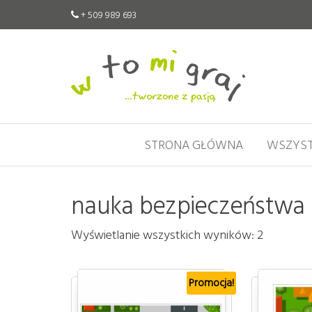
+ 509 989 693
W
Pomoce
edukacyjne
to
tworzone
mi
z pasją
graj
STRONA GŁÓWNA
WSZYST
nauka bezpieczeństwa
Wyświetlanie wszystkich wyników: 2
Promocja!