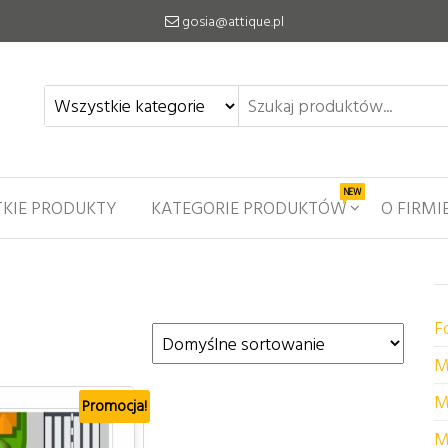
gosia@attique.pl
NEW
KIE PRODUKTY
KATEGORIE PRODUKTÓW
O FIRMI
F
M
M
Promocja!
M