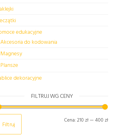
aklejki
ieczątki
omoce edukacyjne
Akcesoria do kodowania
Magnesy
Plansze
ablice dekoracyjne
FILTRUJ WG CENY
Cena min
Cena max
Cena:
210 zł
—
400 zł
Filtruj