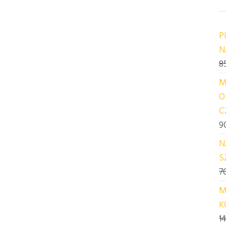
P
N
8
M
O
C
9
N
S
7
M
K
1