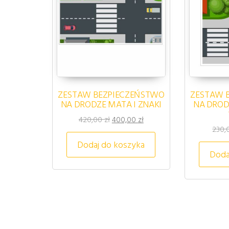
ZESTAW BEZPIECZEŃSTWO
ZESTAW 
NA DRODZE MATA I ZNAKI
NA DROD
Pierwotna cena wynosiła: 420,00 zł
Aktualna cena wynosi: 400
420,00
zł
400,00
zł
230
Dodaj do koszyka
Doda