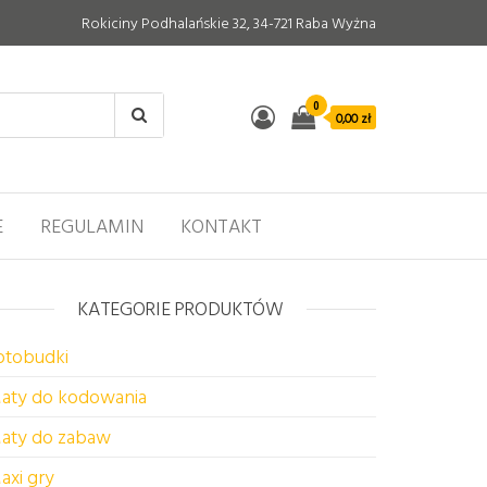
Rokiciny Podhalańskie 32, 34-721 Raba Wyżna
0
0,00 zł
E
REGULAMIN
KONTAKT
KATEGORIE PRODUKTÓW
otobudki
aty do kodowania
aty do zabaw
axi gry