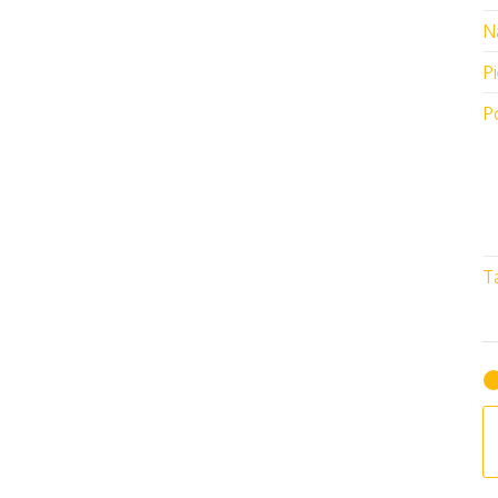
N
P
P
o 65,00 zł
T
e wariantów. Opcje można wybrać na stronie produktu