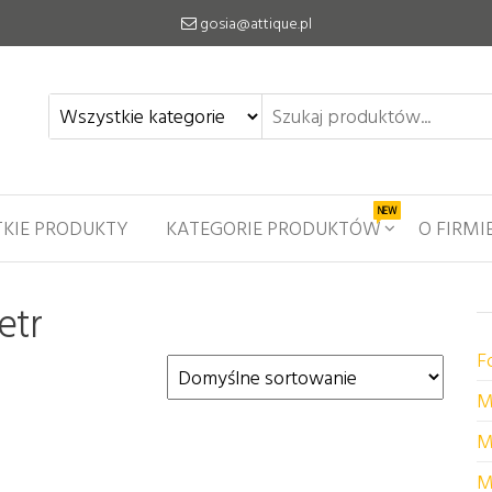
gosia@attique.pl
NEW
KIE PRODUKTY
KATEGORIE PRODUKTÓW
O FIRMI
etr
F
M
M
M