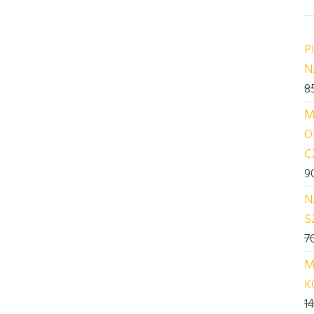
P
N
8
M
O
C
9
N
S
7
M
K
1