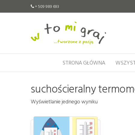
+ 509 989 693
W
Pomoce
edukacyjne
to
tworzone
mi
z pasją
graj
STRONA GŁÓWNA
WSZYST
suchościeralny termom
Wyświetlanie jednego wyniku