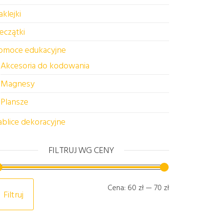
aklejki
ieczątki
omoce edukacyjne
Akcesoria do kodowania
Magnesy
Plansze
ablice dekoracyjne
FILTRUJ WG CENY
Cena min
Cena max
Cena:
60 zł
—
70 zł
Filtruj