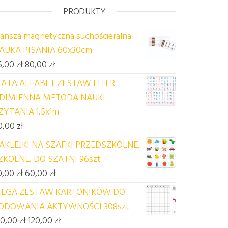
PRODUKTY
lansza magnetyczna suchościeralna
AUKA PISANIA 60x30cm
Pierwotna cena wynosiła: 85,00 zł.
Aktualna cena wynosi: 80,00 zł.
5,00
zł
80,00
zł
ATA ALFABET ZESTAW LITER
DIMIENNA METODA NAUKI
ZYTANIA 1,5x1m
0,00
zł
AKLEJKI NA SZAFKI PRZEDSZKOLNE,
ZKOLNE, DO SZATNI 96szt
Pierwotna cena wynosiła: 70,00 zł.
Aktualna cena wynosi: 60,00 zł.
0,00
zł
60,00
zł
EGA ZESTAW KARTONIKÓW DO
ODOWANIA AKTYWNOŚCI 308szt
Pierwotna cena wynosiła: 140,00 zł.
Aktualna cena wynosi: 120,00 zł.
40,00
zł
120,00
zł