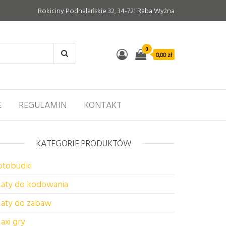
Rokiciny Podhalańskie 32, 34-721 Raba Wyżna
0
0,00 zł
E
REGULAMIN
KONTAKT
KATEGORIE PRODUKTÓW
otobudki
aty do kodowania
aty do zabaw
axi gry