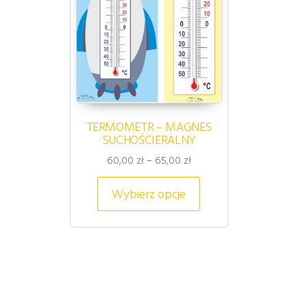
TERMOMETR – MAGNES
SUCHOŚCIERALNY
Zakres cen: od 60,00 zł d
60,00
zł
–
65,00
zł
Ten produkt ma wiel
Wybierz opcje