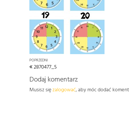
Nawigacja wpisu
Poprzedni wpis
POPRZEDNI
2870477_5
Dodaj komentarz
Musisz się
zalogować
, aby móc dodać koment