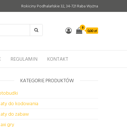
Rokiciny Podhalańskie 32, 34-721 Raba Wyżna
0
0,00 zł
E
REGULAMIN
KONTAKT
KATEGORIE PRODUKTÓW
otobudki
aty do kodowania
aty do zabaw
axi gry