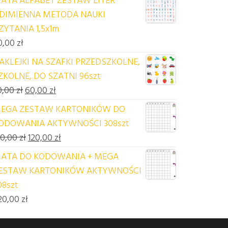
DIMIENNA METODA NAUKI
ZYTANIA 1,5x1m
0,00
zł
AKLEJKI NA SZAFKI PRZEDSZKOLNE,
ZKOLNE, DO SZATNI 96szt
Pierwotna cena wynosiła: 70,00 zł.
Aktualna cena wynosi: 60,00 zł.
0,00
zł
60,00
zł
EGA ZESTAW KARTONIKÓW DO
ODOWANIA AKTYWNOŚCI 308szt
Pierwotna cena wynosiła: 140,00 zł.
Aktualna cena wynosi: 120,00 zł.
40,00
zł
120,00
zł
ATA DO KODOWANIA + MEGA
ESTAW KARTONIKÓW AKTYWNOŚCI
08szt
20,00
zł