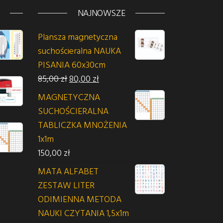
NAJNOWSZE
Plansza magnetyczna
suchościeralna NAUKA
n: od 60,00 zł do 65,00 zł
PISANIA 60x30cm
Pierwotna cena wynosiła: 85,00 zł.
Aktualna cena wynosi: 80,00 zł.
85,00
zł
80,00
zł
MAGNETYCZNA
SUCHOŚCIERALNA
TABLICZKA MNOŻENIA
1x1m
150,00
zł
MATA ALFABET
ZESTAW LITER
ODIMIENNA METODA
NAUKI CZYTANIA 1,5x1m