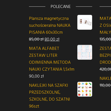
POLECANE
Plansza magnetyczna
MATA
suchościeralna NAUKA
Z OSI
PISANIA 60x30cm
MAŁY
Pierwotna cena wynosiła: 85,00 zł.
Aktualna cena wynosi: 80,00
85,00
zł
80,00
zł
135,0
MATA ALFABET
ZEST
ZESTAW LITER
BEZP
ODIMIENNA METODA
DROD
NAUKI CZYTANIA 1,5x1m
420,
90,00
zł
NAKL
NAKLEJKI NA SZAFKI
110,0
PRZEDSZKOLNE,
SZKOLNE, DO SZATNI
96szt