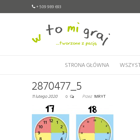
+ 509 989 693
W
Pomoce
edukacyjne
to
tworzone
mi
z pasją
graj
STRONA GŁÓWNA
WSZYST
2870477_5
11 lutego 2020
Przez
MRYT
0