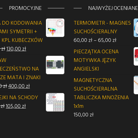
PROMOCYJNE
NAJWYŻEJ OCENIANE
 DO KODOWANIA
TERMOMETR - MAGNES
AMI SYMETRII +
SUCHOŚCIERALNY
Zakres ce
 KPL KUBECZKÓW
60,00
zł
–
65,00
zł
 zł.
Pierwotna cena wynosiła: 135,00 zł.
Aktualna cena wynosi: 130,00 zł.
0
zł
130,00
zł
PIECZĄTKA OCENA
AW
MOTYWKA JĘZYK
IECZEŃSTWO NA
ANGIELSKI
ZE MATA I ZNAKI
MAGNETYCZNA
Pierwotna cena wynosiła: 420,00 zł.
Aktualna cena wynosi: 400,00 zł.
00
zł
400,00
zł
SUCHOŚCIERALNA
EJKI NA SCHODY
TABLICZKA MNOŻENIA
Pierwotna cena wynosiła: 110,00 zł.
Aktualna cena wynosi: 105,00 zł.
0
zł
105,00
zł
1x1m
150,00
zł