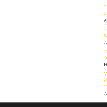
O
C
9
N
S
7
M
K
1
M
Z
3
2