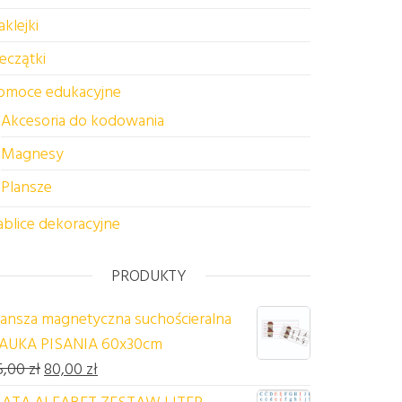
aklejki
ieczątki
omoce edukacyjne
Akcesoria do kodowania
Magnesy
Plansze
ablice dekoracyjne
PRODUKTY
lansza magnetyczna suchościeralna
AUKA PISANIA 60x30cm
Pierwotna cena wynosiła: 85,00 zł.
Aktualna cena wynosi: 80,00 zł.
5,00
zł
80,00
zł
ATA ALFABET ZESTAW LITER