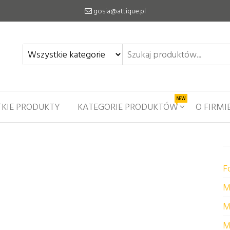
gosia@attique.pl
NEW
KIE PRODUKTY
KATEGORIE PRODUKTÓW
O FIRMI
F
M
M
M