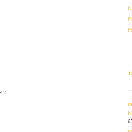
N
P
P
T
arz.
P
N
8
M