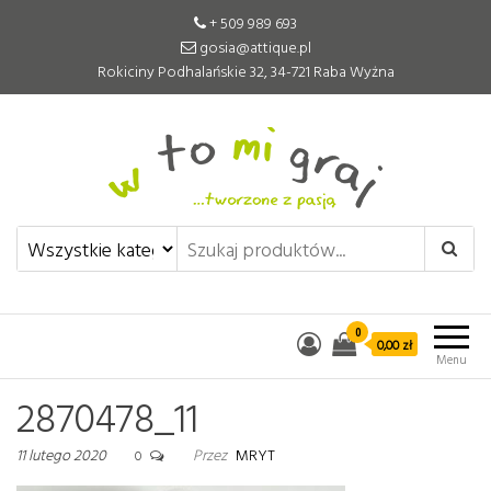
+ 509 989 693
gosia@attique.pl
Rokiciny Podhalańskie 32, 34-721 Raba Wyżna
W to mi graj
Pomoce edukacyjne tworzone z
pasją
0
0,00 zł
Menu
2870478_11
11 lutego 2020
Przez
MRYT
0