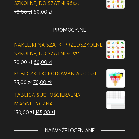
SZKOLNE, DO SZATNI 96szt
Pierwotna cena wynosiła: 70,00 zł.
Aktualna cena wynosi: 60,00 zł.
70,00
zł
60,00
zł
PROMOCYJNE
NAKLEJKI NA SZAFKI PRZEDSZKOLNE,
SZKOLNE, DO SZATNI 96szt
Pierwotna cena wynosiła: 70,00 zł.
Aktualna cena wynosi: 60,00 zł.
70,00
zł
60,00
zł
KUBECZKI DO KODOWANIA 200szt
Pierwotna cena wynosiła: 75,00 zł.
Aktualna cena wynosi: 70,00 zł.
75,00
zł
70,00
zł
TABLICA SUCHOŚCIERALNA
MAGNETYCZNA
Pierwotna cena wynosiła: 150,00 zł.
Aktualna cena wynosi: 145,00 zł.
150,00
zł
145,00
zł
NAJWYŻEJ OCENIANE