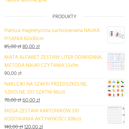
PRODUKTY
Plansza magnetyczna suchościeralna NAUKA
PISANIA 60x30cm
Pierwotna cena wynosiła: 85,00 zł.
Aktualna cena wynosi: 80,00 zł.
85,00
zł
80,00
zł
MATA ALFABET ZESTAW LITER ODIMIENNA
METODA NAUKI CZYTANIA 1,5x1m
90,00
zł
NAKLEJKI NA SZAFKI PRZEDSZKOLNE,
SZKOLNE, DO SZATNI 96szt
Pierwotna cena wynosiła: 70,00 zł.
Aktualna cena wynosi: 60,00 zł.
70,00
zł
60,00
zł
MEGA ZESTAW KARTONIKÓW DO
KODOWANIA AKTYWNOŚCI 308szt
Pierwotna cena wynosiła: 140,00 zł.
Aktualna cena wynosi: 120,00 zł.
140,00
zł
120,00
zł