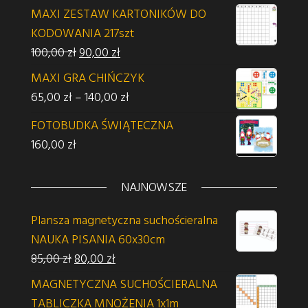
MAXI ZESTAW KARTONIKÓW DO
KODOWANIA 217szt
Pierwotna cena wynosiła: 100,00 zł.
Aktualna cena wynosi: 90,00 zł.
100,00
zł
90,00
zł
MAXI GRA CHIŃCZYK
Zakres cen: od 65,00 zł do 140,00 z
65,00
zł
–
140,00
zł
FOTOBUDKA ŚWIĄTECZNA
160,00
zł
NAJNOWSZE
Plansza magnetyczna suchościeralna
NAUKA PISANIA 60x30cm
Pierwotna cena wynosiła: 85,00 zł.
Aktualna cena wynosi: 80,00 zł.
85,00
zł
80,00
zł
MAGNETYCZNA SUCHOŚCIERALNA
TABLICZKA MNOŻENIA 1x1m