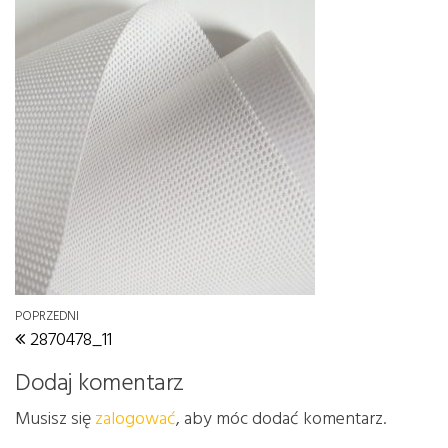
Nawigacja wpisu
Poprzedni wpis
POPRZEDNI
2870478_11
Dodaj komentarz
Musisz się
zalogować
, aby móc dodać komentarz.