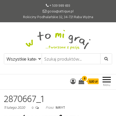
+ 509 989 693
gosia@attique.pl
Rokiciny Podhalańskie 32, 34-721 Raba Wyżna
W to mi graj
Pomoce edukacyjne tworzone z
pasją
0
0,00 zł
Menu
2870667_1
11 lutego 2020
Przez
MRYT
0