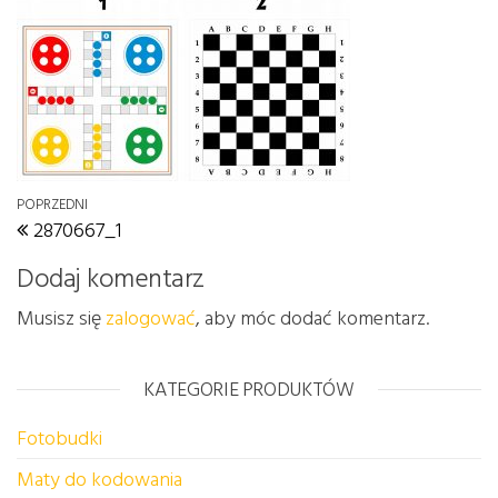
Nawigacja wpisu
Poprzedni wpis
POPRZEDNI
2870667_1
Dodaj komentarz
Musisz się
zalogować
, aby móc dodać komentarz.
KATEGORIE PRODUKTÓW
Fotobudki
Maty do kodowania