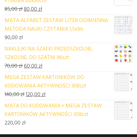
PISANIA 60x30cm
Pierwotna cena wynosiła: 85,00 zł.
Aktualna cena wynosi: 80,00 zł.
85,00
zł
80,00
zł
MATA ALFABET ZESTAW LITER ODIMIENNA
METODA NAUKI CZYTANIA 1,5x1m
90,00
zł
NAKLEJKI NA SZAFKI PRZEDSZKOLNE,
SZKOLNE, DO SZATNI 96szt
Pierwotna cena wynosiła: 70,00 zł.
Aktualna cena wynosi: 60,00 zł.
70,00
zł
60,00
zł
MEGA ZESTAW KARTONIKÓW DO
KODOWANIA AKTYWNOŚCI 308szt
Pierwotna cena wynosiła: 140,00 zł.
Aktualna cena wynosi: 120,00 zł.
140,00
zł
120,00
zł
MATA DO KODOWANIA + MEGA ZESTAW
KARTONIKÓW AKTYWNOŚCI 308szt
220,00
zł