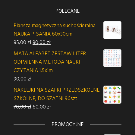
POLECANE
Plansza magnetyczna suchościeralna
NAUKA PISANIA 60x30cm
Pierwotna cena wynosiła: 85,00 zł.
Aktualna cena wynosi: 80,00 zł.
85,00
zł
80,00
zł
MATA ALFABET ZESTAW LITER
ODIMIENNA METODA NAUKI
CZYTANIA 1,5x1m
90,00
zł
NAKLEJKI NA SZAFKI PRZEDSZKOLNE,
SZKOLNE, DO SZATNI 96szt
Pierwotna cena wynosiła: 70,00 zł.
Aktualna cena wynosi: 60,00 zł.
70,00
zł
60,00
zł
PROMOCYJNE