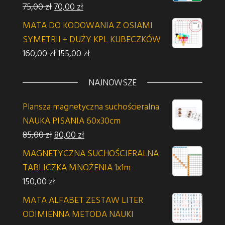
Pierwotna cena wynosiła: 75,00 zł.
Aktualna cena wynosi: 70,00 zł.
75,00
zł
70,00
zł
MATA DO KODOWANIA Z OSIAMI
SYMETRII + DUŻY KPL KUBECZKÓW
Pierwotna cena wynosiła: 160,00 zł.
Aktualna cena wynosi: 155,00 zł.
160,00
zł
155,00
zł
NAJNOWSZE
Plansza magnetyczna suchościeralna
NAUKA PISANIA 60x30cm
Pierwotna cena wynosiła: 85,00 zł.
Aktualna cena wynosi: 80,00 zł.
85,00
zł
80,00
zł
MAGNETYCZNA SUCHOŚCIERALNA
TABLICZKA MNOŻENIA 1x1m
150,00
zł
MATA ALFABET ZESTAW LITER
ODIMIENNA METODA NAUKI