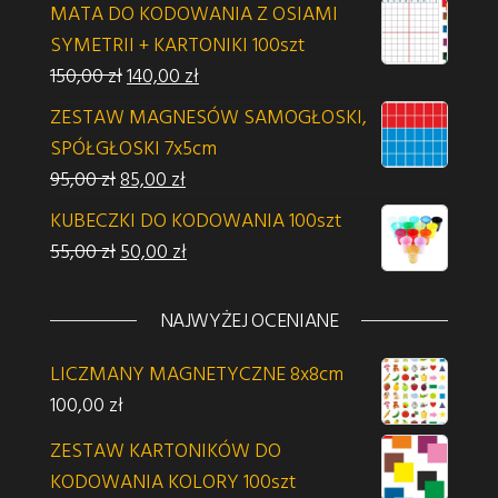
MATA DO KODOWANIA Z OSIAMI
SYMETRII + KARTONIKI 100szt
Pierwotna cena wynosiła: 150,00 zł.
Aktualna cena wynosi: 140,00 zł.
150,00
zł
140,00
zł
ZESTAW MAGNESÓW SAMOGŁOSKI,
SPÓŁGŁOSKI 7x5cm
Pierwotna cena wynosiła: 95,00 zł.
Aktualna cena wynosi: 85,00 zł.
95,00
zł
85,00
zł
KUBECZKI DO KODOWANIA 100szt
Pierwotna cena wynosiła: 55,00 zł.
Aktualna cena wynosi: 50,00 zł.
55,00
zł
50,00
zł
NAJWYŻEJ OCENIANE
LICZMANY MAGNETYCZNE 8x8cm
100,00
zł
ZESTAW KARTONIKÓW DO
KODOWANIA KOLORY 100szt