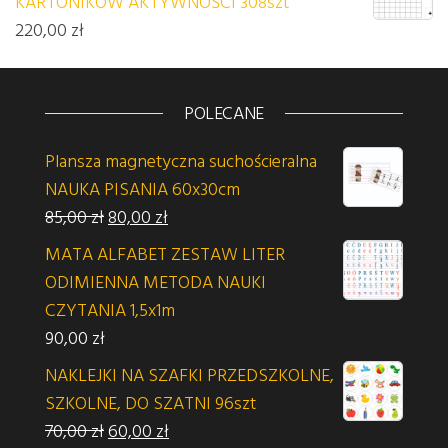
KARTONIKÓW AKTYWNOŚCI 308szt
220,00
zł
POLECANE
Plansza magnetyczna suchościeralna
NAUKA PISANIA 60x30cm
Pierwotna cena wynosiła: 85,00 zł.
Aktualna cena wynosi: 80,00 zł.
85,00
zł
80,00
zł
MATA ALFABET ZESTAW LITER
ODIMIENNA METODA NAUKI
CZYTANIA 1,5x1m
90,00
zł
NAKLEJKI NA SZAFKI PRZEDSZKOLNE,
SZKOLNE, DO SZATNI 96szt
Pierwotna cena wynosiła: 70,00 zł.
Aktualna cena wynosi: 60,00 zł.
70,00
zł
60,00
zł