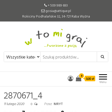
+ 509 989 693
gosia@attique.pl
Rokiciny Podhalańskie 32, 34-721 Raba Wyżna
W to mi graj
Pomoce edukacyjne tworzone z
pasją
0
0,00 zł
Menu
2870671_4
11 lutego 2020
Przez
MRYT
0