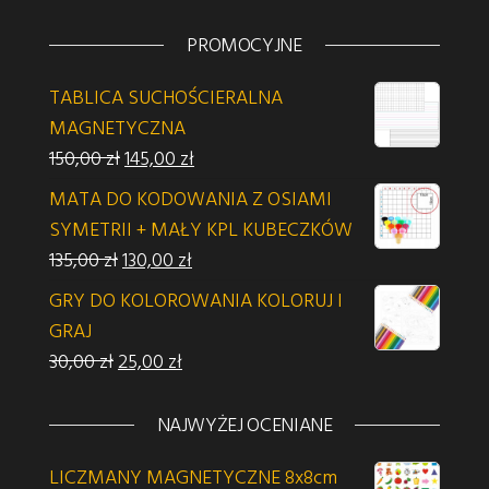
PROMOCYJNE
TABLICA SUCHOŚCIERALNA
MAGNETYCZNA
Pierwotna cena wynosiła: 150,00 zł.
Aktualna cena wynosi: 145,00 zł.
150,00
zł
145,00
zł
MATA DO KODOWANIA Z OSIAMI
SYMETRII + MAŁY KPL KUBECZKÓW
Pierwotna cena wynosiła: 135,00 zł.
Aktualna cena wynosi: 130,00 zł.
135,00
zł
130,00
zł
GRY DO KOLOROWANIA KOLORUJ I
GRAJ
Pierwotna cena wynosiła: 30,00 zł.
Aktualna cena wynosi: 25,00 zł.
30,00
zł
25,00
zł
NAJWYŻEJ OCENIANE
LICZMANY MAGNETYCZNE 8x8cm