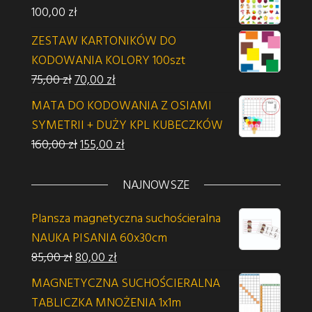
100,00
zł
ZESTAW KARTONIKÓW DO
KODOWANIA KOLORY 100szt
Pierwotna cena wynosiła: 75,00 zł.
Aktualna cena wynosi: 70,00 zł.
75,00
zł
70,00
zł
MATA DO KODOWANIA Z OSIAMI
SYMETRII + DUŻY KPL KUBECZKÓW
Pierwotna cena wynosiła: 160,00 zł.
Aktualna cena wynosi: 155,00 zł.
160,00
zł
155,00
zł
NAJNOWSZE
Plansza magnetyczna suchościeralna
NAUKA PISANIA 60x30cm
Pierwotna cena wynosiła: 85,00 zł.
Aktualna cena wynosi: 80,00 zł.
85,00
zł
80,00
zł
MAGNETYCZNA SUCHOŚCIERALNA
TABLICZKA MNOŻENIA 1x1m