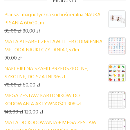
PRODUKTY
Plansza magnetyczna suchościeralna NAUKA
PISANIA 60x30cm
Pierwotna cena wynosiła: 85,00 zł.
Aktualna cena wynosi: 80,00 zł.
85,00
zł
80,00
zł
MATA ALFABET ZESTAW LITER ODIMIENNA
METODA NAUKI CZYTANIA 1,5x1m
90,00
zł
NAKLEJKI NA SZAFKI PRZEDSZKOLNE,
SZKOLNE, DO SZATNI 96szt
Pierwotna cena wynosiła: 70,00 zł.
Aktualna cena wynosi: 60,00 zł.
70,00
zł
60,00
zł
MEGA ZESTAW KARTONIKÓW DO
KODOWANIA AKTYWNOŚCI 308szt
Pierwotna cena wynosiła: 140,00 zł.
Aktualna cena wynosi: 120,00 zł.
140,00
zł
120,00
zł
MATA DO KODOWANIA + MEGA ZESTAW