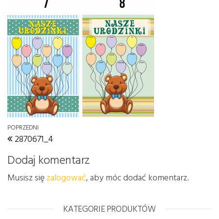
Nawigacja wpisu
Poprzedni wpis
POPRZEDNI
2870671_4
Dodaj komentarz
Musisz się
zalogować
, aby móc dodać komentarz.
KATEGORIE PRODUKTÓW