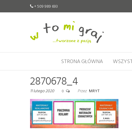
+ 509 989 693
W
Pomoce
edukacyjne
to
tworzone
mi
z pasją
graj
STRONA GŁÓWNA
WSZYST
2870678_4
11 lutego 2020
Przez
MRYT
0