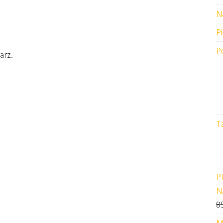
N
P
P
arz.
T
P
N
8
M