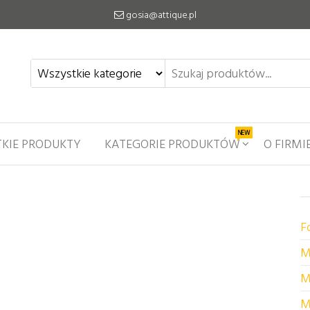
gosia@attique.pl
NEW
KIE PRODUKTY
KATEGORIE PRODUKTÓW
O FIRMI
F
M
M
M