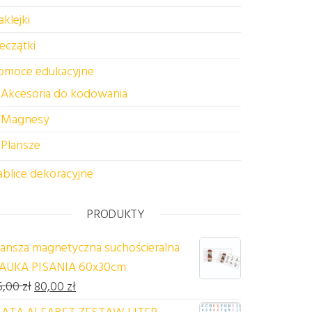
aklejki
ieczątki
omoce edukacyjne
Akcesoria do kodowania
Magnesy
Plansze
ablice dekoracyjne
PRODUKTY
lansza magnetyczna suchościeralna
AUKA PISANIA 60x30cm
Pierwotna cena wynosiła: 85,00 zł.
Aktualna cena wynosi: 80,00 zł.
5,00
zł
80,00
zł
ATA ALFABET ZESTAW LITER