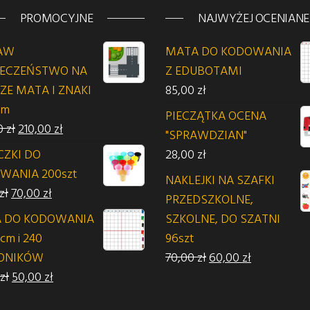
PROMOCYJNE
NAJWYŻEJ OCENIANE
AW
MATA DO KODOWANIA
IECZEŃSTWO NA
Z EDUBOTAMI
ZE MATA I ZNAKI
85,00
zł
 zł.
6m
PIECZĄTKA OCENA
Pierwotna cena wynosiła: 230,00 zł.
Aktualna cena wynosi: 210,00 zł.
0
zł
210,00
zł
"SPRAWDZIAN"
CZKI DO
28,00
zł
WANIA 200szt
NAKLEJKI NA SZAFKI
Pierwotna cena wynosiła: 75,00 zł.
Aktualna cena wynosi: 70,00 zł.
zł
70,00
zł
PRZEDSZKOLNE,
 DO KODOWANIA
SZKOLNE, DO SZATNI
cm i 240
96szt
Pierwotna cena wyno
Aktualna ce
ONIKÓW
70,00
zł
60,00
zł
Pierwotna cena wynosiła: 55,00 zł.
Aktualna cena wynosi: 50,00 zł.
zł
50,00
zł