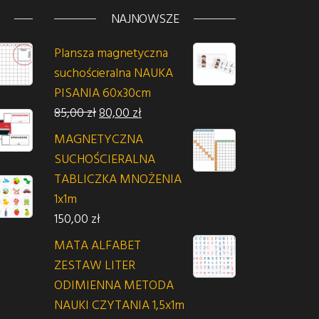
NAJNOWSZE
Plansza magnetyczna
suchościeralna NAUKA
PISANIA 60x30cm
Pierwotna cena wynosiła: 85,00 zł.
Aktualna cena wynosi: 80,00 zł.
85,00
zł
80,00
zł
MAGNETYCZNA
SUCHOŚCIERALNA
TABLICZKA MNOŻENIA
1x1m
150,00
zł
MATA ALFABET
siła: 70,00 zł.
na wynosi: 60,00 zł.
ZESTAW LITER
ODIMIENNA METODA
NAUKI CZYTANIA 1,5x1m