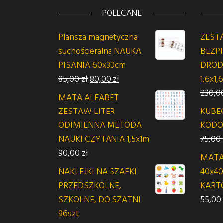
POLECANE
Plansza magnetyczna
ZEST
suchościeralna NAUKA
BEZP
PISANIA 60x30cm
DROD
Pierwotna cena wynosiła: 85,00 zł.
Aktualna cena wynosi: 80,00
85,00
zł
80,00
zł
1,6x1,
230,0
MATA ALFABET
ZESTAW LITER
KUBE
ODIMIENNA METODA
KODO
NAUKI CZYTANIA 1,5x1m
75,00
90,00
zł
MATA
NAKLEJKI NA SZAFKI
40x40
PRZEDSZKOLNE,
KART
SZKOLNE, DO SZATNI
55,00
96szt