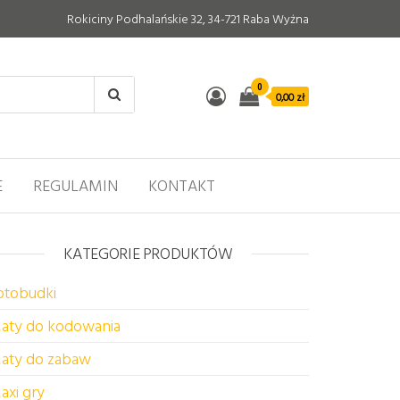
Rokiciny Podhalańskie 32, 34-721 Raba Wyżna
0
0,00 zł
E
REGULAMIN
KONTAKT
KATEGORIE PRODUKTÓW
otobudki
aty do kodowania
aty do zabaw
axi gry