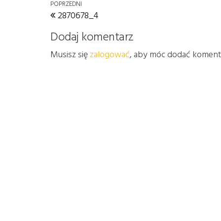
Nawigacja wpisu
Poprzedni wpis
POPRZEDNI
2870678_4
Dodaj komentarz
Musisz się
zalogować
, aby móc dodać koment