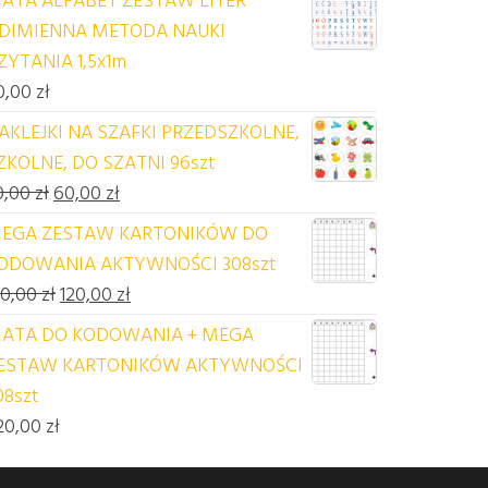
DIMIENNA METODA NAUKI
ZYTANIA 1,5x1m
0,00
zł
AKLEJKI NA SZAFKI PRZEDSZKOLNE,
ZKOLNE, DO SZATNI 96szt
Pierwotna cena wynosiła: 70,00 zł.
Aktualna cena wynosi: 60,00 zł.
0,00
zł
60,00
zł
EGA ZESTAW KARTONIKÓW DO
ODOWANIA AKTYWNOŚCI 308szt
Pierwotna cena wynosiła: 140,00 zł.
Aktualna cena wynosi: 120,00 zł.
40,00
zł
120,00
zł
ATA DO KODOWANIA + MEGA
ESTAW KARTONIKÓW AKTYWNOŚCI
08szt
20,00
zł