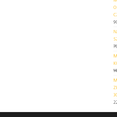
O
C
9
N
S
7
M
K
1
M
Z
3
2