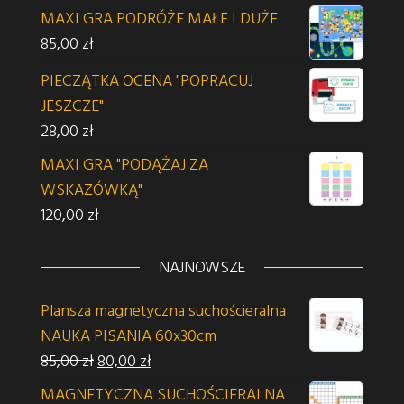
MAXI GRA PODRÓŻE MAŁE I DUŻE
85,00
zł
PIECZĄTKA OCENA "POPRACUJ
JESZCZE"
28,00
zł
MAXI GRA "PODĄŻAJ ZA
WSKAZÓWKĄ"
120,00
zł
NAJNOWSZE
Plansza magnetyczna suchościeralna
NAUKA PISANIA 60x30cm
Pierwotna cena wynosiła: 85,00 zł.
Aktualna cena wynosi: 80,00 zł.
85,00
zł
80,00
zł
MAGNETYCZNA SUCHOŚCIERALNA