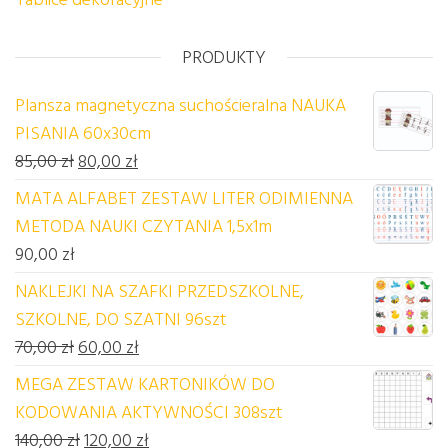
PRODUKTY
Plansza magnetyczna suchościeralna NAUKA
PISANIA 60x30cm
Pierwotna cena wynosiła: 85,00 zł.
Aktualna cena wynosi: 80,00 zł.
85,00
zł
80,00
zł
MATA ALFABET ZESTAW LITER ODIMIENNA
METODA NAUKI CZYTANIA 1,5x1m
90,00
zł
NAKLEJKI NA SZAFKI PRZEDSZKOLNE,
SZKOLNE, DO SZATNI 96szt
Pierwotna cena wynosiła: 70,00 zł.
Aktualna cena wynosi: 60,00 zł.
70,00
zł
60,00
zł
MEGA ZESTAW KARTONIKÓW DO
KODOWANIA AKTYWNOŚCI 308szt
Pierwotna cena wynosiła: 140,00 zł.
Aktualna cena wynosi: 120,00 zł.
140,00
zł
120,00
zł