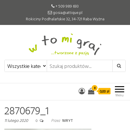
+ 509 989 693
gosia@attique.pl
Rokiciny Podhalańskie 32, 34-721 Raba Wyżna
W to mi graj
Pomoce edukacyjne tworzone z
pasją
0
0,00 zł
Menu
2870679_1
11 lutego 2020
Przez
MRYT
0