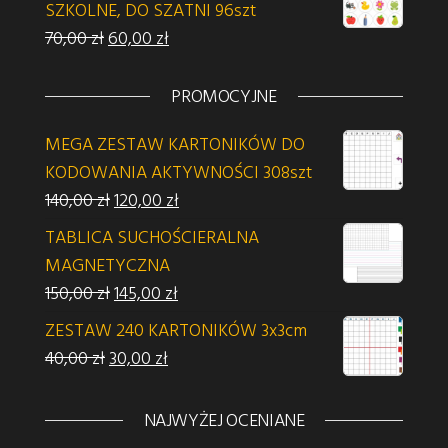
SZKOLNE, DO SZATNI 96szt
Pierwotna cena wynosiła: 70,00 zł.
Aktualna cena wynosi: 60,00 zł.
70,00
zł
60,00
zł
PROMOCYJNE
MEGA ZESTAW KARTONIKÓW DO
KODOWANIA AKTYWNOŚCI 308szt
Pierwotna cena wynosiła: 140,00 zł.
Aktualna cena wynosi: 120,00 zł.
140,00
zł
120,00
zł
TABLICA SUCHOŚCIERALNA
MAGNETYCZNA
Pierwotna cena wynosiła: 150,00 zł.
Aktualna cena wynosi: 145,00 zł.
150,00
zł
145,00
zł
ZESTAW 240 KARTONIKÓW 3x3cm
Pierwotna cena wynosiła: 40,00 zł.
Aktualna cena wynosi: 30,00 zł.
40,00
zł
30,00
zł
NAJWYŻEJ OCENIANE