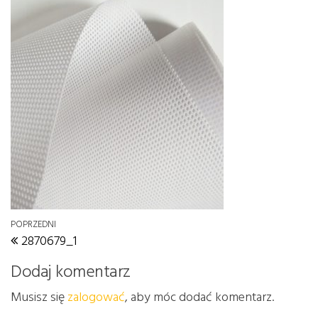
Nawigacja wpisu
Poprzedni wpis
POPRZEDNI
2870679_1
Dodaj komentarz
Musisz się
zalogować
, aby móc dodać komentarz.