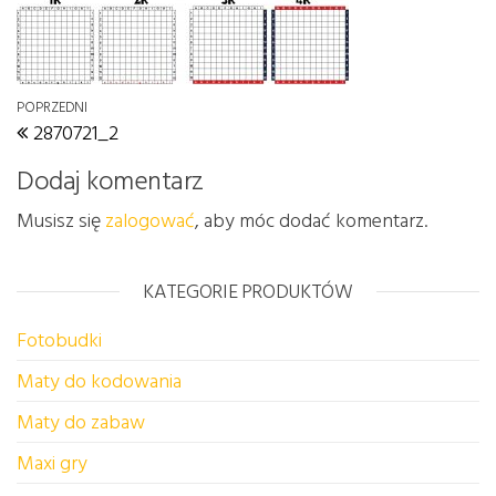
Nawigacja wpisu
Poprzedni wpis
POPRZEDNI
2870721_2
Dodaj komentarz
Musisz się
zalogować
, aby móc dodać komentarz.
KATEGORIE PRODUKTÓW
Fotobudki
Maty do kodowania
Maty do zabaw
Maxi gry