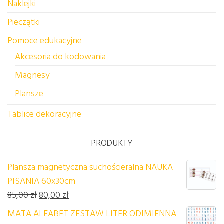
Naklejki
Pieczątki
Pomoce edukacyjne
Akcesoria do kodowania
Magnesy
Plansze
Tablice dekoracyjne
PRODUKTY
Plansza magnetyczna suchościeralna NAUKA
PISANIA 60x30cm
Pierwotna cena wynosiła: 85,00 zł.
Aktualna cena wynosi: 80,00 zł.
85,00
zł
80,00
zł
MATA ALFABET ZESTAW LITER ODIMIENNA