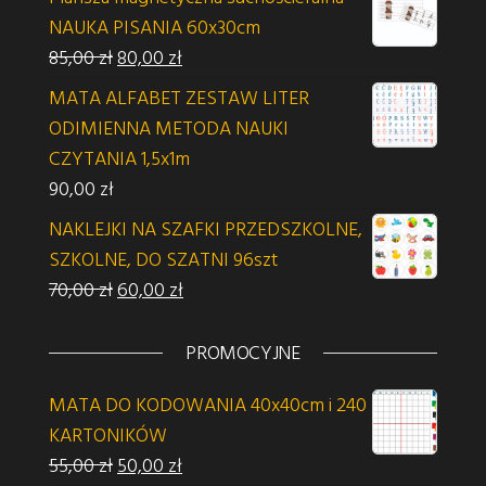
NAUKA PISANIA 60x30cm
Pierwotna cena wynosiła: 85,00 zł.
Aktualna cena wynosi: 80,00 zł.
85,00
zł
80,00
zł
MATA ALFABET ZESTAW LITER
ODIMIENNA METODA NAUKI
CZYTANIA 1,5x1m
90,00
zł
NAKLEJKI NA SZAFKI PRZEDSZKOLNE,
SZKOLNE, DO SZATNI 96szt
Pierwotna cena wynosiła: 70,00 zł.
Aktualna cena wynosi: 60,00 zł.
70,00
zł
60,00
zł
PROMOCYJNE
MATA DO KODOWANIA 40x40cm i 240
KARTONIKÓW
Pierwotna cena wynosiła: 55,00 zł.
Aktualna cena wynosi: 50,00 zł.
55,00
zł
50,00
zł