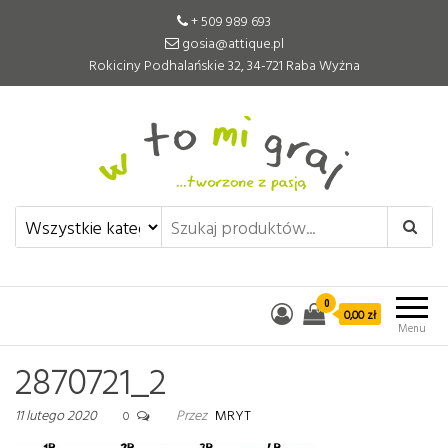
+ 509 989 693
gosia@attique.pl
Rokiciny Podhalańskie 32, 34-721 Raba Wyżna
W to mi graj
Pomoce edukacyjne tworzone z
pasją
0
0,00 zł
Menu
2870721_2
11 lutego 2020
Przez
MRYT
0