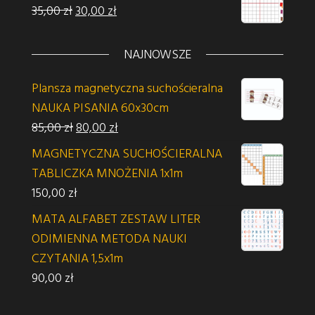
Pierwotna cena wynosiła: 35,00 zł.
Aktualna cena wynosi: 30,00 zł.
35,00
zł
30,00
zł
NAJNOWSZE
Plansza magnetyczna suchościeralna
NAUKA PISANIA 60x30cm
Pierwotna cena wynosiła: 85,00 zł.
Aktualna cena wynosi: 80,00 zł.
85,00
zł
80,00
zł
MAGNETYCZNA SUCHOŚCIERALNA
TABLICZKA MNOŻENIA 1x1m
150,00
zł
MATA ALFABET ZESTAW LITER
ODIMIENNA METODA NAUKI
CZYTANIA 1,5x1m
90,00
zł