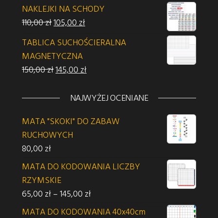
NAKLEJKI NA SCHODY
Pierwotna cena wynosiła: 110,00 zł.
Aktualna cena wynosi: 105,00 zł.
110,00
zł
105,00
zł
TABLICA SUCHOŚCIERALNA
MAGNETYCZNA
Pierwotna cena wynosiła: 150,00 zł.
Aktualna cena wynosi: 145,00 zł.
150,00
zł
145,00
zł
NAJWYŻEJ OCENIANE
MATA "SKOKI" DO ZABAW
RUCHOWYCH
80,00
zł
MATA DO KODOWANIA LICZBY
RZYMSKIE
Zakres cen: od 65,00 zł do 145,00 z
65,00
zł
–
145,00
zł
MATA DO KODOWANIA 40x40cm