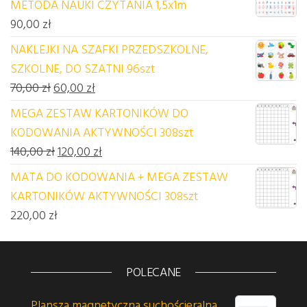
METODA NAUKI CZYTANIA 1,5x1m
90,00
zł
NAKLEJKI NA SZAFKI PRZEDSZKOLNE,
SZKOLNE, DO SZATNI 96szt
Pierwotna cena wynosiła: 70,00 zł.
Aktualna cena wynosi: 60,00 zł.
70,00
zł
60,00
zł
MEGA ZESTAW KARTONIKÓW DO
KODOWANIA AKTYWNOŚCI 308szt
Pierwotna cena wynosiła: 140,00 zł.
Aktualna cena wynosi: 120,00 zł.
140,00
zł
120,00
zł
MATA DO KODOWANIA + MEGA ZESTAW
KARTONIKÓW AKTYWNOŚCI 308szt
220,00
zł
POLECANE
Plansza magnetyczna suchościeralna