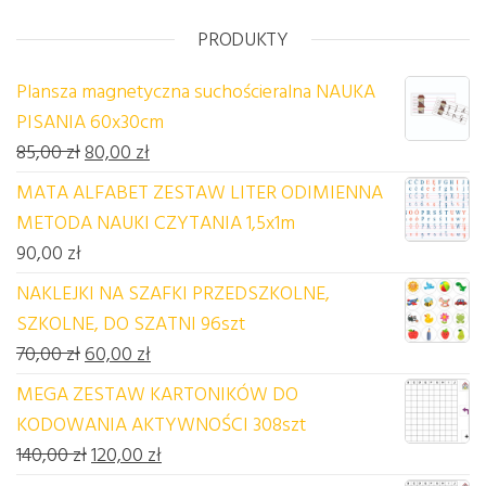
PRODUKTY
Plansza magnetyczna suchościeralna NAUKA
PISANIA 60x30cm
Pierwotna cena wynosiła: 85,00 zł.
Aktualna cena wynosi: 80,00 zł.
85,00
zł
80,00
zł
MATA ALFABET ZESTAW LITER ODIMIENNA
METODA NAUKI CZYTANIA 1,5x1m
90,00
zł
NAKLEJKI NA SZAFKI PRZEDSZKOLNE,
SZKOLNE, DO SZATNI 96szt
Pierwotna cena wynosiła: 70,00 zł.
Aktualna cena wynosi: 60,00 zł.
70,00
zł
60,00
zł
MEGA ZESTAW KARTONIKÓW DO
KODOWANIA AKTYWNOŚCI 308szt
Pierwotna cena wynosiła: 140,00 zł.
Aktualna cena wynosi: 120,00 zł.
140,00
zł
120,00
zł