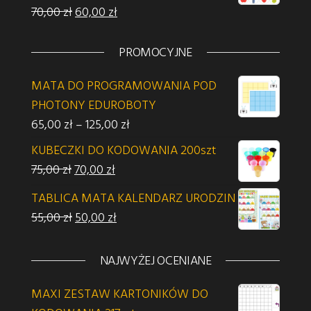
Pierwotna cena wynosiła: 70,00 zł.
Aktualna cena wynosi: 60,00 zł.
70,00
zł
60,00
zł
PROMOCYJNE
MATA DO PROGRAMOWANIA POD
PHOTONY EDUROBOTY
Zakres cen: od 65,00 zł do 125,00 z
65,00
zł
–
125,00
zł
KUBECZKI DO KODOWANIA 200szt
Pierwotna cena wynosiła: 75,00 zł.
Aktualna cena wynosi: 70,00 zł.
75,00
zł
70,00
zł
TABLICA MATA KALENDARZ URODZIN
Pierwotna cena wynosiła: 55,00 zł.
Aktualna cena wynosi: 50,00 zł.
55,00
zł
50,00
zł
NAJWYŻEJ OCENIANE
MAXI ZESTAW KARTONIKÓW DO