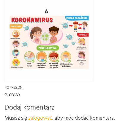
Nawigacja wpisu
Poprzedni wpis
POPRZEDNI
covA
Dodaj komentarz
Musisz się
zalogować
, aby móc dodać komentarz.