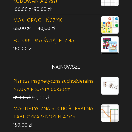
KODOWANIA 217szt
Pierwotna cena wynosiła: 100,00 zł.
Aktualna cena wynosi: 90,00 zł.
100,00
zł
90,00
zł
MAXI GRA CHIŃCZYK
Zakres cen: od 65,00 zł do 140,00 z
65,00
zł
–
140,00
zł
FOTOBUDKA ŚWIĄTECZNA
160,00
zł
NAJNOWSZE
Plansza magnetyczna suchościeralna
NAUKA PISANIA 60x30cm
Pierwotna cena wynosiła: 85,00 zł.
Aktualna cena wynosi: 80,00 zł.
85,00
zł
80,00
zł
MAGNETYCZNA SUCHOŚCIERALNA
TABLICZKA MNOŻENIA 1x1m
150,00
zł