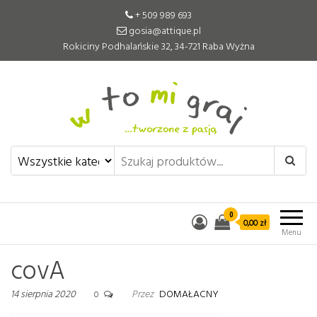
+ 509 989 693
gosia@attique.pl
Rokiciny Podhalańskie 32, 34-721 Raba Wyżna
W to mi graj
Pomoce edukacyjne tworzone z
pasją
0
0,00 zł
Menu
covA
14 sierpnia 2020
Przez
DOMAŁACNY
0