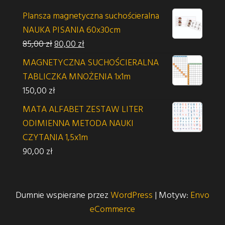
Plansza magnetyczna suchościeralna
NAUKA PISANIA 60x30cm
Pierwotna cena wynosiła: 85,00 zł.
Aktualna cena wynosi: 80,00 zł.
85,00
zł
80,00
zł
MAGNETYCZNA SUCHOŚCIERALNA
TABLICZKA MNOŻENIA 1x1m
150,00
zł
MATA ALFABET ZESTAW LITER
ODIMIENNA METODA NAUKI
CZYTANIA 1,5x1m
90,00
zł
Dumnie wspierane przez
WordPress
|
Motyw:
Envo
eCommerce