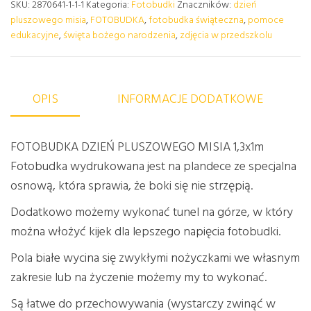
SKU:
2870641-1-1-1
Kategoria:
Fotobudki
Znaczników:
dzień
pluszowego misia
,
FOTOBUDKA
,
fotobudka świąteczna
,
pomoce
edukacyjne
,
święta bożego narodzenia
,
zdjęcia w przedszkolu
OPIS
INFORMACJE DODATKOWE
FOTOBUDKA DZIEŃ PLUSZOWEGO MISIA 1,3x1m
Fotobudka wydrukowana jest na plandece ze specjalna
osnową, która sprawia, że boki się nie strzępią.
Dodatkowo możemy wykonać tunel na górze, w który
można włożyć kijek dla lepszego napięcia fotobudki.
Pola białe wycina się zwykłymi nożyczkami we własnym
zakresie lub na życzenie możemy my to wykonać.
Są łatwe do przechowywania (wystarczy zwinąć w