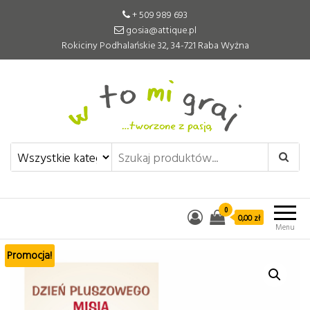
+ 509 989 693
gosia@attique.pl
Rokiciny Podhalańskie 32, 34-721 Raba Wyżna
W to mi graj
Pomoce edukacyjne tworzone z
pasją
0
0,00 zł
Menu
Promocja!