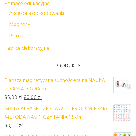
Pomoce edukacyjne
Akcesoria do kodowania
Magnesy
Plansze
Tablice dekoracyjne
PRODUKTY
Plansza magnetyczna suchościeralna NAUKA
PISANIA 60x30cm
Pierwotna cena wynosiła: 85,00 zł.
Aktualna cena wynosi: 80,00 zł.
85,00
zł
80,00
zł
MATA ALFABET ZESTAW LITER ODIMIENNA
METODA NAUKI CZYTANIA 1,5x1m
90,00
zł