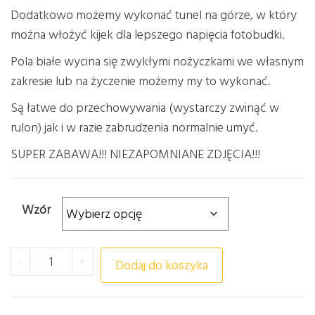
Dodatkowo możemy wykonać tunel na górze, w który
można włożyć kijek dla lepszego napięcia fotobudki.
Pola białe wycina się zwykłymi nożyczkami we własnym
zakresie lub na życzenie możemy my to wykonać.
Są łatwe do przechowywania (wystarczy zwinąć w
rulon) jak i w razie zabrudzenia normalnie umyć.
SUPER ZABAWA!!! NIEZAPOMNIANE ZDJĘCIA!!!
Wzór
ilość FOTOBUDKA DZIEŃ PLUSZOWEGO MISIA
-
+
Dodaj do koszyka