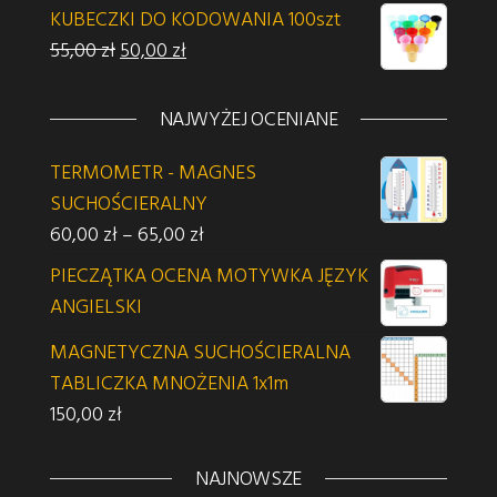
KUBECZKI DO KODOWANIA 100szt
Pierwotna cena wynosiła: 55,00 zł.
Aktualna cena wynosi: 50,00 zł.
55,00
zł
50,00
zł
NAJWYŻEJ OCENIANE
TERMOMETR - MAGNES
SUCHOŚCIERALNY
Zakres cen: od 60,00 zł do 65,00 zł
60,00
zł
–
65,00
zł
PIECZĄTKA OCENA MOTYWKA JĘZYK
ANGIELSKI
MAGNETYCZNA SUCHOŚCIERALNA
TABLICZKA MNOŻENIA 1x1m
150,00
zł
NAJNOWSZE