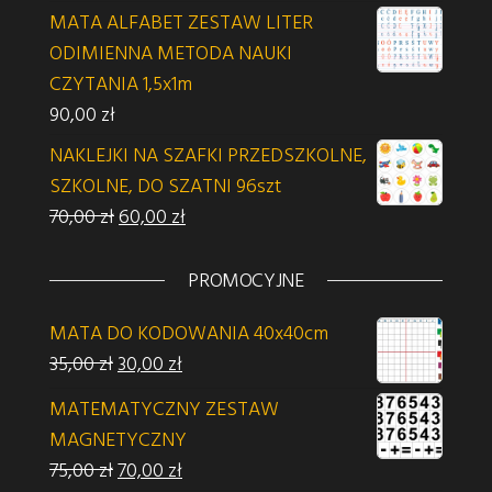
MATA ALFABET ZESTAW LITER
ODIMIENNA METODA NAUKI
CZYTANIA 1,5x1m
90,00
zł
NAKLEJKI NA SZAFKI PRZEDSZKOLNE,
SZKOLNE, DO SZATNI 96szt
Pierwotna cena wynosiła: 70,00 zł.
Aktualna cena wynosi: 60,00 zł.
70,00
zł
60,00
zł
PROMOCYJNE
MATA DO KODOWANIA 40x40cm
Pierwotna cena wynosiła: 35,00 zł.
Aktualna cena wynosi: 30,00 zł.
35,00
zł
30,00
zł
MATEMATYCZNY ZESTAW
MAGNETYCZNY
Pierwotna cena wynosiła: 75,00 zł.
Aktualna cena wynosi: 70,00 zł.
75,00
zł
70,00
zł