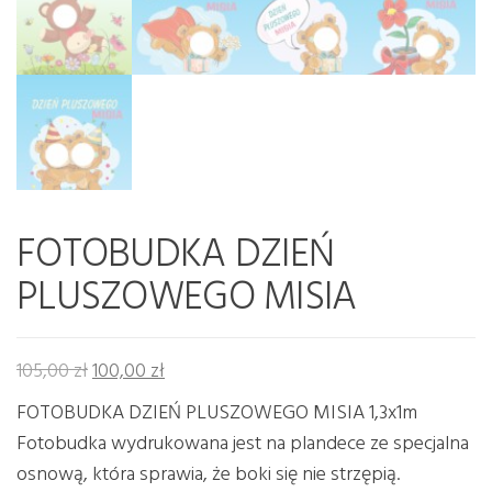
FOTOBUDKA DZIEŃ
PLUSZOWEGO MISIA
Pierwotna cena wynosiła: 105,00 zł.
Aktualna cena wynosi: 100,00 zł.
105,00
zł
100,00
zł
FOTOBUDKA DZIEŃ PLUSZOWEGO MISIA 1,3x1m
Fotobudka wydrukowana jest na plandece ze specjalna
osnową, która sprawia, że boki się nie strzępią.