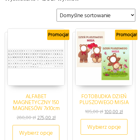
Promocja!
Promocja!
ALFABET
FOTOBUDKA DZIEŃ
MAGNETYCZNY 150
PLUSZOWEGO MISIA
MAGNESÓW 7x10cm
Pierwotna cena wy
Aktualna
105,00
zł
100,00
zł
Pierwotna cena wynosiła: 280,00 zł.
Aktualna cena wynosi: 275,00 zł.
280,00
zł
275,00
zł
Ten p
Wybierz opcje
Ten produkt ma wiele wariantów. 
Wybierz opcje