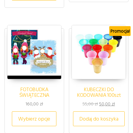
Promocja!
FOTOBUDKA
KUBECZKI DO
ŚWIĄTECZNA
KODOWANIA 100szt
Pierwotna cena wy
Aktualna 
160,00
zł
55,00
zł
50,00
zł
Ten produkt ma wiele wariantów. 
Wybierz opcje
Dodaj do koszyka