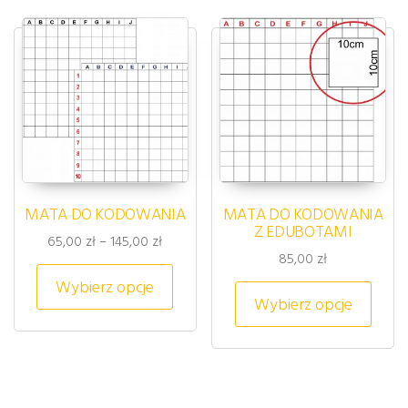
MATA DO KODOWANIA
MATA DO KODOWANIA
Z EDUBOTAMI
Zakres cen: od 65,00 zł do 145,00 zł
65,00
zł
–
145,00
zł
85,00
zł
Ten produkt ma wiele wariantów. 
Wybierz opcje
Ten p
Wybierz opcje