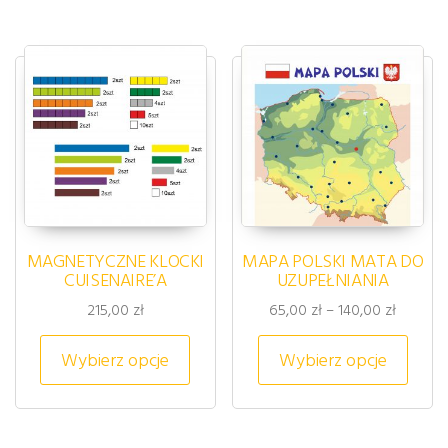
MAGNETYCZNE KLOCKI
MAPA POLSKI MATA DO
CUISENAIRE’A
UZUPEŁNIANIA
Zakres c
215,00
zł
65,00
zł
–
140,00
zł
Ten produkt ma wiele wariantów. 
Ten p
Wybierz opcje
Wybierz opcje