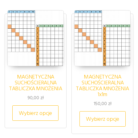
MAGNETYCZNA
MAGNETYCZNA
SUCHOŚCIERALNA
SUCHOŚCIERALNA
TABLICZKA MNOŻENIA
TABLICZKA MNOŻENIA
1x1m
90,00
zł
150,00
zł
Ten produkt ma wiele wariantów. 
Wybierz opcje
Ten p
Wybierz opcje