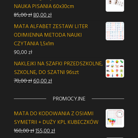
NAUKA PISANIA 60x30cm
Pierwotna cena wynosiła: 85,00 zł.
Aktualna cena wynosi: 80,00 zł.
85,00
zł
80,00
zł
MATA ALFABET ZESTAW LITER
ODIMIENNA METODA NAUKI
CZYTANIA 1,5x1m
90,00
zł
NAKLEJKI NA SZAFKI PRZEDSZKOLNE,
SZKOLNE, DO SZATNI 96szt
Pierwotna cena wynosiła: 70,00 zł.
Aktualna cena wynosi: 60,00 zł.
70,00
zł
60,00
zł
PROMOCYJNE
MATA DO KODOWANIA Z OSIAMI
SYMETRII + DUŻY KPL KUBECZKÓW
Pierwotna cena wynosiła: 160,00 zł.
Aktualna cena wynosi: 155,00 zł.
160,00
zł
155,00
zł