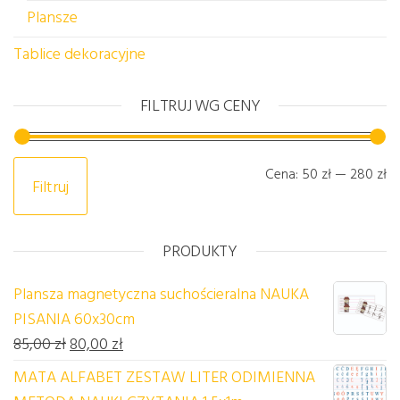
Plansze
Tablice dekoracyjne
FILTRUJ WG CENY
Ce
C
Cena:
50 zł
—
280 zł
Filtruj
PRODUKTY
Plansza magnetyczna suchościeralna NAUKA
PISANIA 60x30cm
Pierwotna cena wynosiła: 85,00 zł.
Aktualna cena wynosi: 80,00 zł.
85,00
zł
80,00
zł
MATA ALFABET ZESTAW LITER ODIMIENNA