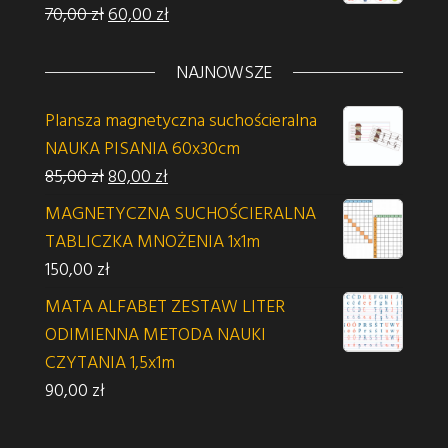
Pierwotna cena wynosiła: 70,00 zł.
Aktualna cena wynosi: 60,00 zł.
70,00
zł
60,00
zł
NAJNOWSZE
Plansza magnetyczna suchościeralna
NAUKA PISANIA 60x30cm
Pierwotna cena wynosiła: 85,00 zł.
Aktualna cena wynosi: 80,00 zł.
85,00
zł
80,00
zł
MAGNETYCZNA SUCHOŚCIERALNA
TABLICZKA MNOŻENIA 1x1m
150,00
zł
MATA ALFABET ZESTAW LITER
ODIMIENNA METODA NAUKI
CZYTANIA 1,5x1m
90,00
zł