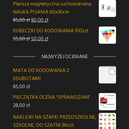
Plansza magnetyczna suchościeralna
NAUKA PISANIA 60x30cm
Pierwotna cena wynosiła: 85,00 zł.
Aktualna cena wynosi: 80,00 zł.
85,00
zł
80,00
zł
KUBECZKI DO KODOWANIA 100szt
Pierwotna cena wynosiła: 55,00 zł.
Aktualna cena wynosi: 50,00 zł.
55,00
zł
50,00
zł
NAJWYŻEJ OCENIANE
MATA DO KODOWANIA Z
EDUBOTAMI
85,00
zł
PIECZĄTKA OCENA "SPRAWDZIAN"
28,00
zł
NAKLEJKI NA SZAFKI PRZEDSZKOLNE,
SZKOLNE, DO SZATNI 96szt