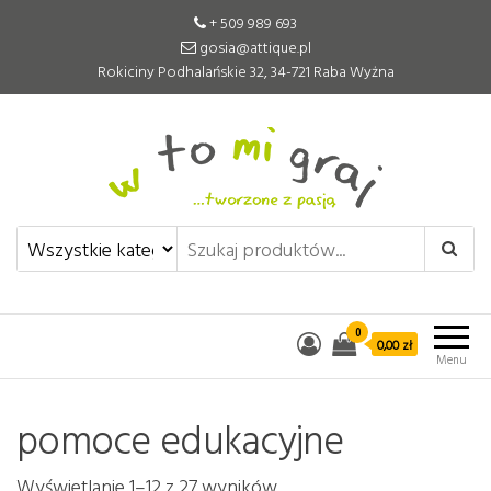
+ 509 989 693
gosia@attique.pl
Rokiciny Podhalańskie 32, 34-721 Raba Wyżna
W to mi graj
Pomoce edukacyjne tworzone z
pasją
0
0,00 zł
Menu
pomoce edukacyjne
Wyświetlanie 1–12 z 27 wyników