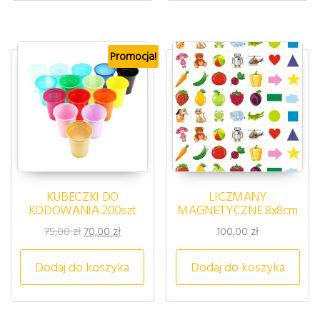
Promocja!
KUBECZKI DO
LICZMANY
KODOWANIA 200szt
MAGNETYCZNE 8x8cm
Pierwotna cena wynosiła: 75,00 zł.
Aktualna cena wynosi: 70,00 zł.
75,00
zł
70,00
zł
100,00
zł
Dodaj do koszyka
Dodaj do koszyka