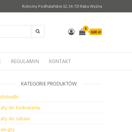
Rokiciny Podhalańskie 32, 34-721 Raba Wyżna
0
0,00 zł
E
REGULAMIN
KONTAKT
KATEGORIE PRODUKTÓW
otobudki
aty do kodowania
aty do zabaw
axi gry