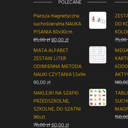
POLECANE
Plansza magnetyczna
ZEST
suchościeralna NAUKA
DO K
PISANIA 60x30cm
KOLOR
Pierwotna cena wynosiła: 85,00 zł.
Aktualna cena wynosi: 80,00
85,00
zł
80,00
zł
75,00
MATA ALFABET
MEGA
ZESTAW LITER
KART
ODIMIENNA METODA
KODO
NAUKI CZYTANIA 1,5x1m
AKTY
90,00
zł
140,0
NAKLEJKI NA SZAFKI
TABL
PRZEDSZKOLNE,
SUCH
SZKOLNE, DO SZATNI
MAGN
96szt
150,0
Pierwotna cena wynosiła: 70,00 zł.
Aktualna cena wynosi: 60,00
70,00
zł
60,00
zł