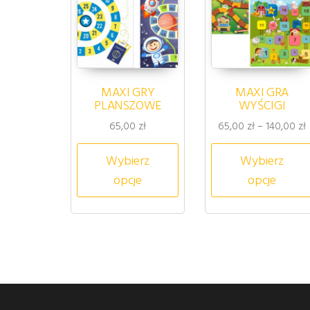
MAXI GRY
MAXI GRA
PLANSZOWE
WYŚCIGI
Z
65,00
zł
65,00
zł
–
140,00
zł
Ten produkt ma wiele wa
Wybierz
Wybierz
opcje
opcje