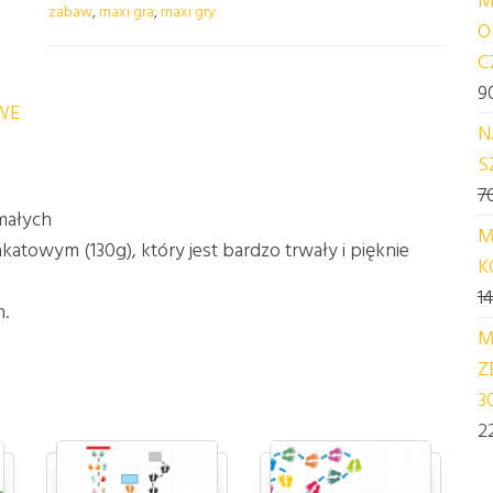
zabaw
,
maxi gra
,
maxi gry
O
C
9
WE
N
S
7
małych
M
atowym (130g), który jest bardzo trwały i pięknie
K
1
.
M
Z
3
2