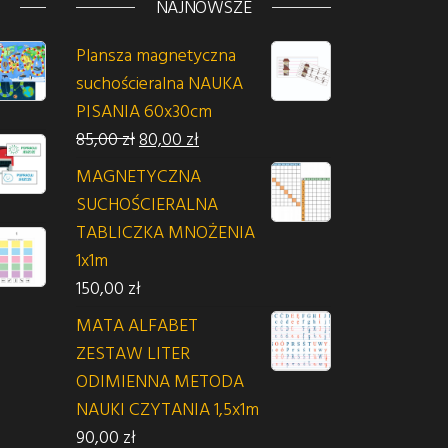
NAJNOWSZE
Plansza magnetyczna
suchościeralna NAUKA
PISANIA 60x30cm
Pierwotna cena wynosiła: 85,00 zł.
Aktualna cena wynosi: 80,00 zł.
85,00
zł
80,00
zł
MAGNETYCZNA
SUCHOŚCIERALNA
TABLICZKA MNOŻENIA
1x1m
150,00
zł
MATA ALFABET
ZESTAW LITER
ODIMIENNA METODA
NAUKI CZYTANIA 1,5x1m
90,00
zł