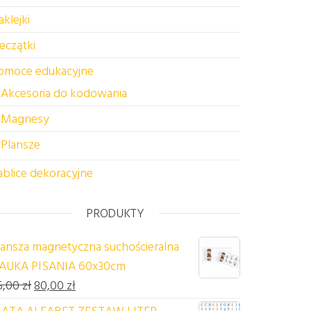
aklejki
ieczątki
omoce edukacyjne
Akcesoria do kodowania
Magnesy
Plansze
ablice dekoracyjne
PRODUKTY
J DINOZAURY
lansza magnetyczna suchościeralna
AUKA PISANIA 60x30cm
Pierwotna cena wynosiła: 85,00 zł.
Aktualna cena wynosi: 80,00 zł.
5,00
zł
80,00
zł
ATA ALFABET ZESTAW LITER