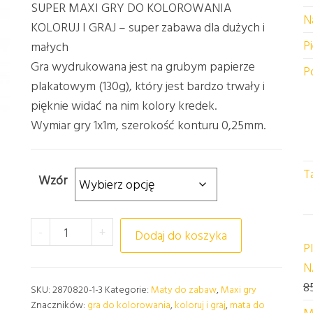
SUPER MAXI GRY DO KOLOROWANIA
N
KOLORUJ I GRAJ – super zabawa dla dużych i
P
małych
Gra wydrukowana jest na grubym papierze
P
plakatowym (130g), który jest bardzo trwały i
pięknie widać na nim kolory kredek.
Wymiar gry 1x1m, szerokość konturu 0,25mm.
T
Wzór
ilość KOLOROWANKA GRA 1x0,7m KOLORUJ I GRA
-
+
Dodaj do koszyka
P
N
8
SKU:
2870820-1-3
Kategorie:
Maty do zabaw
,
Maxi gry
Znaczników:
gra do kolorowania
,
koloruj i graj
,
mata do
M