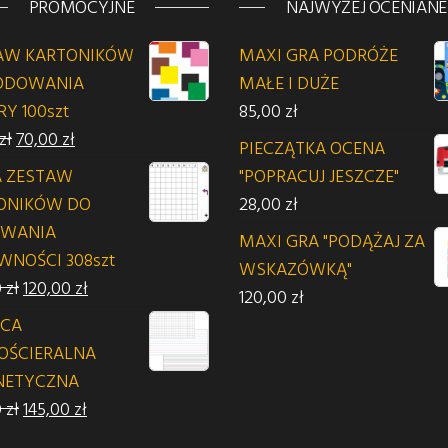
PROMOCYJNE
NAJWYŻEJ OCENIANE
AW KARTONIKÓW
MAXI GRA PODRÓŻE
ODOWANIA
MAŁE I DUŻE
Y 100szt
85,00
zł
 zł.
Pierwotna cena wynosiła: 75,00 zł.
Aktualna cena wynosi: 70,00 zł.
zł
70,00
zł
PIECZĄTKA OCENA
 ZESTAW
"POPRACUJ JESZCZE"
ONIKÓW DO
28,00
zł
WANIA
MAXI GRA "PODĄŻAJ ZA
WNOŚCI 308szt
WSKAZÓWKĄ"
Pierwotna cena wynosiła: 140,00 zł.
Aktualna cena wynosi: 120,00 zł.
0
zł
120,00
zł
120,00
zł
ICA
OŚCIERALNA
ETYCZNA
Pierwotna cena wynosiła: 150,00 zł.
Aktualna cena wynosi: 145,00 zł.
0
zł
145,00
zł
 zł.