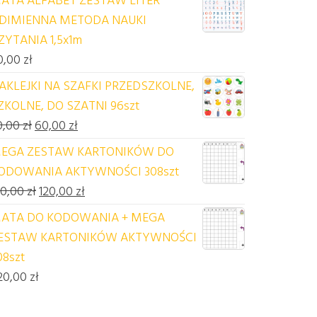
DIMIENNA METODA NAUKI
ZYTANIA 1,5x1m
0,00
zł
AKLEJKI NA SZAFKI PRZEDSZKOLNE,
ZKOLNE, DO SZATNI 96szt
Pierwotna cena wynosiła: 70,00 zł.
Aktualna cena wynosi: 60,00 zł.
0,00
zł
60,00
zł
EGA ZESTAW KARTONIKÓW DO
ODOWANIA AKTYWNOŚCI 308szt
Pierwotna cena wynosiła: 140,00 zł.
Aktualna cena wynosi: 120,00 zł.
40,00
zł
120,00
zł
ATA DO KODOWANIA + MEGA
ESTAW KARTONIKÓW AKTYWNOŚCI
08szt
20,00
zł