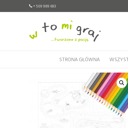
+ 509 989 693
W
Pomoce
edukacyjne
to
tworzone
mi
z pasją
graj
STRONA GŁÓWNA
WSZYST