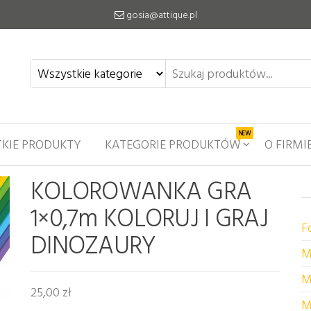
gosia@attique.pl
NEW
KIE PRODUKTY
KATEGORIE PRODUKTÓW
O FIRMI
KOLOROWANKA GRA
1×0,7m KOLORUJ I GRAJ
F
DINOZAURY
M
M
25,00
zł
M