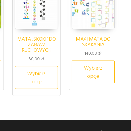
MATA „SKOKI” DO
MAXI MATA DO
ZABAW
SKAKANIA
RUCHOWYCH
akres cen: od 65,00 zł do 140,00 zł
140,00
zł
80,00
zł
riantów. Opcje można wybrać na stronie produktu
Ten produkt ma wiele wariantów. Opcje można wybrać na s
Ten pro
Wybierz
Ten produkt ma wiele wariantów.
Wybierz
opcje
opcje