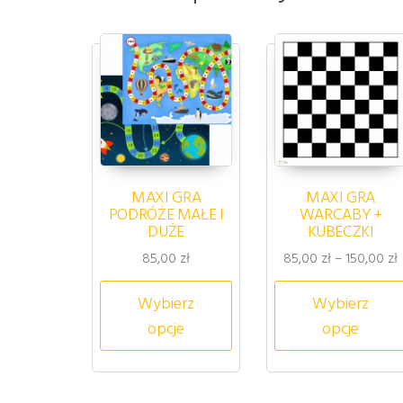
MAXI GRA
MAXI GRA
PODRÓŻE MAŁE I
WARCABY +
DUŻE
KUBECZKI
Z
85,00
zł
85,00
zł
–
150,00
zł
Ten produkt ma wiele wa
Wybierz
Wybierz
opcje
opcje