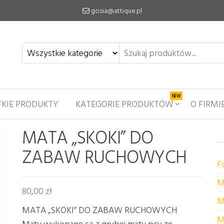
gosia@attique.pl
NEW
KIE PRODUKTY
KATEGORIE PRODUKTÓW
O FIRMI
MATA „SKOKI” DO
ZABAW RUCHOWYCH
F
M
80,00
zł
M
MATA „SKOKI” DO ZABAW RUCHOWYCH
M
Maty wykonane są z grubej maty pcv ze