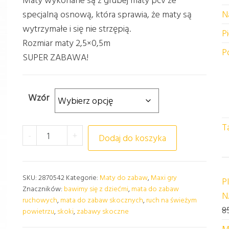
specjalną osnową, która sprawia, że maty są
N
wytrzymałe i się nie strzępią.
P
Rozmiar maty 2,5×0,5m
P
SUPER ZABAWA!
Wzór
T
ilość MATA "SKOKI" DO ZABAW RUCHOWYCH
-
+
Dodaj do koszyka
SKU:
2870542
Kategorie:
Maty do zabaw
,
Maxi gry
P
Znaczników:
bawimy się z dziećmi
,
mata do zabaw
N
ruchowych
,
mata do zabaw skocznych
,
ruch na świeżym
8
powietrzu
,
skoki
,
zabawy skoczne
M