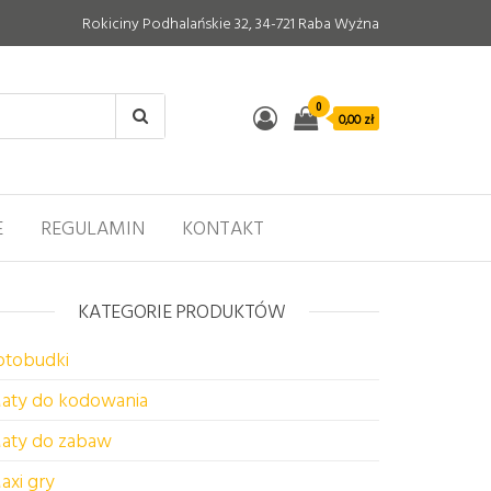
Rokiciny Podhalańskie 32, 34-721 Raba Wyżna
0
0,00 zł
E
REGULAMIN
KONTAKT
KATEGORIE PRODUKTÓW
otobudki
aty do kodowania
aty do zabaw
axi gry