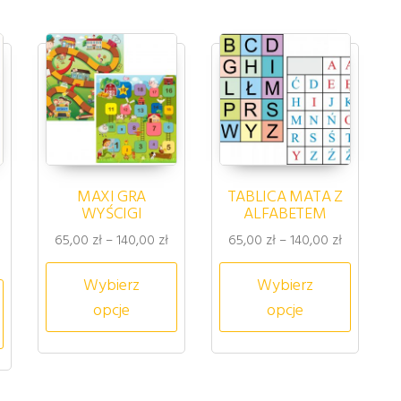
MAXI GRA
TABLICA MATA Z
WYŚCIGI
ALFABETEM
Zakres cen: od 65,00 zł do 140,00 zł
Zakres cen
65,00
zł
–
140,00
zł
65,00
zł
–
140,00
zł
akres cen: od 85,00 zł do 150,00 zł
Ten produkt ma wiele wariantów.
Ten pro
Wybierz
Wybierz
riantów. Opcje można wybrać na stronie produktu
Ten produkt ma wiele wariantów. Opcje można wybrać na s
opcje
opcje