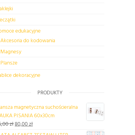
aklejki
ieczątki
omoce edukacyjne
Akcesoria do kodowania
Magnesy
Plansze
ablice dekoracyjne
PRODUKTY
lansza magnetyczna suchościeralna
AUKA PISANIA 60x30cm
Pierwotna cena wynosiła: 85,00 zł.
Aktualna cena wynosi: 80,00 zł.
5,00
zł
80,00
zł
ATA ALFABET ZESTAW LITER