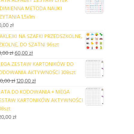
DIMIENNA METODA NAUKI
ZYTANIA 1,5x1m
0,00
zł
AKLEJKI NA SZAFKI PRZEDSZKOLNE,
ZKOLNE, DO SZATNI 96szt
Pierwotna cena wynosiła: 70,00 zł.
Aktualna cena wynosi: 60,00 zł.
0,00
zł
60,00
zł
EGA ZESTAW KARTONIKÓW DO
ODOWANIA AKTYWNOŚCI 308szt
Pierwotna cena wynosiła: 140,00 zł.
Aktualna cena wynosi: 120,00 zł.
40,00
zł
120,00
zł
ATA DO KODOWANIA + MEGA
ESTAW KARTONIKÓW AKTYWNOŚCI
08szt
20,00
zł