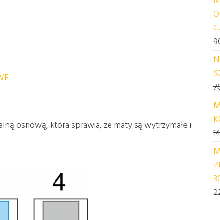
O
C
9
N
S
WE
7
M
K
lną osnową, która sprawia, że maty są wytrzymałe i
1
M
Z
3
2