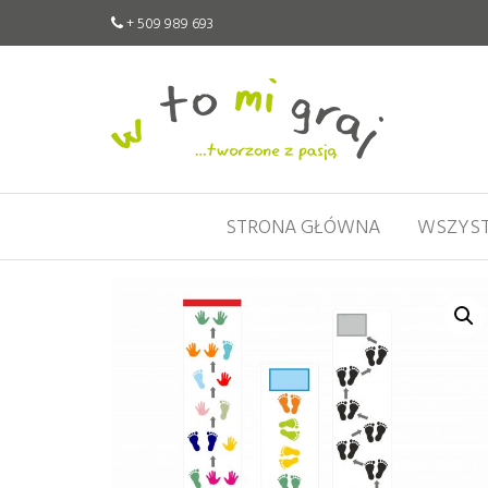
+ 509 989 693
W
Pomoce
edukacyjne
to
tworzone
mi
z pasją
graj
STRONA GŁÓWNA
WSZYST