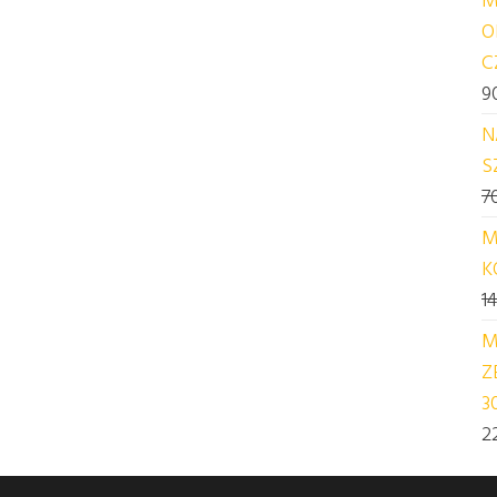
O
C
9
N
S
7
M
K
1
M
Z
3
2