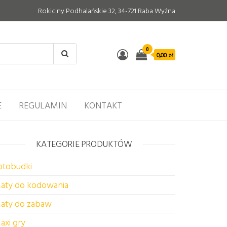
Rokiciny Podhalańskie 32, 34-721 Raba Wyżna
0
0,00 zł
E
REGULAMIN
KONTAKT
KATEGORIE PRODUKTÓW
otobudki
aty do kodowania
aty do zabaw
axi gry