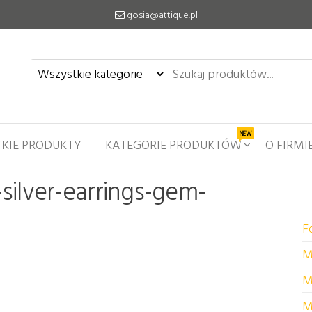
gosia@attique.pl
NEW
KIE PRODUKTY
KATEGORIE PRODUKTÓW
O FIRMI
-silver-earrings-gem-
F
M
M
M