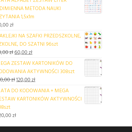
DIMIENNA METODA NAUKI
ZYTANIA 1,5x1m
0,00
zł
AKLEJKI NA SZAFKI PRZEDSZKOLNE,
ZKOLNE, DO SZATNI 96szt
Pierwotna cena wynosiła: 70,00 zł.
Aktualna cena wynosi: 60,00 zł.
0,00
zł
60,00
zł
EGA ZESTAW KARTONIKÓW DO
ODOWANIA AKTYWNOŚCI 308szt
Pierwotna cena wynosiła: 140,00 zł.
Aktualna cena wynosi: 120,00 zł.
40,00
zł
120,00
zł
ATA DO KODOWANIA + MEGA
ESTAW KARTONIKÓW AKTYWNOŚCI
08szt
20,00
zł