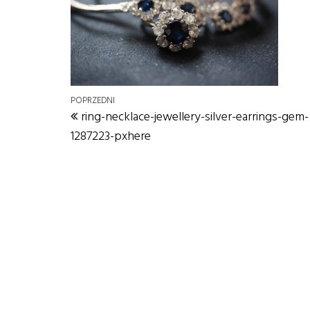
Nawigacja wpisu
Poprzedni wpis
POPRZEDNI
ring-necklace-jewellery-silver-earrings-gem-
1287223-pxhere