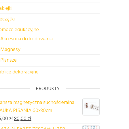
aklejki
ieczątki
omoce edukacyjne
Akcesoria do kodowania
Magnesy
Plansze
ablice dekoracyjne
PRODUKTY
lansza magnetyczna suchościeralna
AUKA PISANIA 60x30cm
Pierwotna cena wynosiła: 85,00 zł.
Aktualna cena wynosi: 80,00 zł.
5,00
zł
80,00
zł
ATA ALFABET ZESTAW LITER