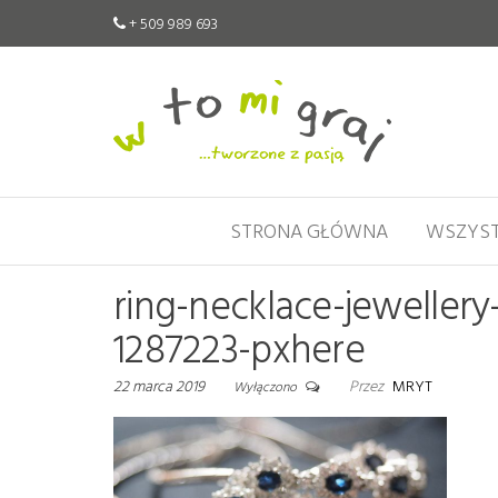
+ 509 989 693
W
Pomoce
edukacyjne
to
tworzone
mi
z pasją
graj
STRONA GŁÓWNA
WSZYST
ring-necklace-jewellery
1287223-pxhere
22 marca 2019
Przez
MRYT
Wyłączono