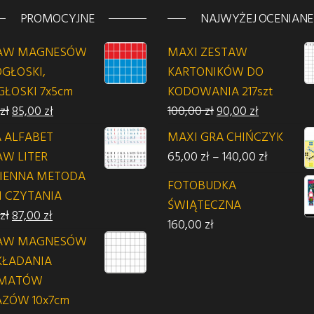
PROMOCYJNE
NAJWYŻEJ OCENIANE
AW MAGNESÓW
MAXI ZESTAW
GŁOSKI,
KARTONIKÓW DO
GŁOSKI 7x5cm
KODOWANIA 217szt
 zł.
Pierwotna cena wynosiła: 95,00 zł.
Aktualna cena wynosi: 85,00 zł.
Pierwotna cena wyn
Aktualna c
zł
85,00
zł
100,00
zł
90,00
zł
 ALFABET
MAXI GRA CHIŃCZYK
Zakres ce
AW LITER
65,00
zł
–
140,00
zł
IENNA METODA
FOTOBUDKA
I CZYTANIA
ŚWIĄTECZNA
Pierwotna cena wynosiła: 95,00 zł.
Aktualna cena wynosi: 87,00 zł.
zł
87,00
zł
160,00
zł
AW MAGNESÓW
KŁADANIA
EMATÓW
ZÓW 10x7cm