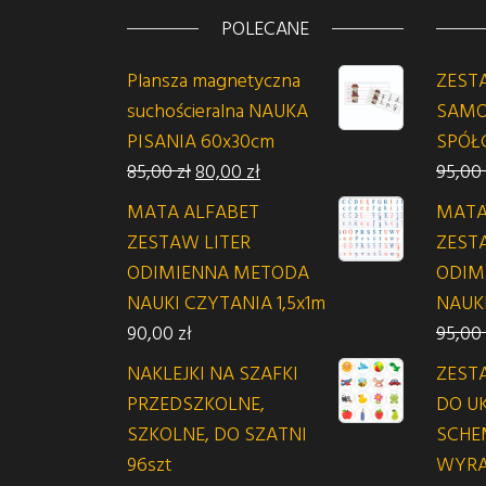
POLECANE
Plansza magnetyczna
ZEST
suchościeralna NAUKA
SAMO
PISANIA 60x30cm
SPÓŁ
Pierwotna cena wynosiła: 85,00 zł.
Aktualna cena wynosi: 80,00
85,00
zł
80,00
zł
95,00
MATA ALFABET
MATA
ZESTAW LITER
ZEST
ODIMIENNA METODA
ODIM
NAUKI CZYTANIA 1,5x1m
NAUK
90,00
zł
95,00
NAKLEJKI NA SZAFKI
ZEST
PRZEDSZKOLNE,
DO U
SZKOLNE, DO SZATNI
SCH
96szt
WYRA