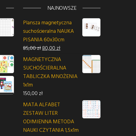
NAJNOWSZE
Plansza magnetyczna
suchościeralna NAUKA
PISANIA 60x30cm
osiła: 100,00 zł.
ena wynosi: 90,00 zł.
Pierwotna cena wynosiła: 85,00 zł.
Aktualna cena wynosi: 80,00 zł.
85,00
zł
80,00
zł
MAGNETYCZNA
n: od 65,00 zł do 140,00 zł
SUCHOŚCIERALNA
TABLICZKA MNOŻENIA
1x1m
150,00
zł
MATA ALFABET
ZESTAW LITER
ODIMIENNA METODA
NAUKI CZYTANIA 1,5x1m