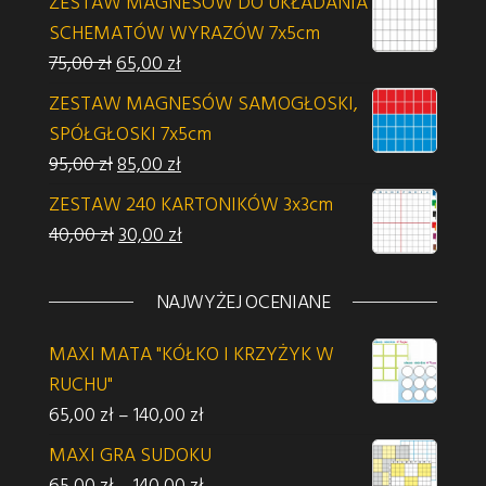
ZESTAW MAGNESÓW DO UKŁADANIA
SCHEMATÓW WYRAZÓW 7x5cm
Pierwotna cena wynosiła: 75,00 zł.
Aktualna cena wynosi: 65,00 zł.
75,00
zł
65,00
zł
ZESTAW MAGNESÓW SAMOGŁOSKI,
SPÓŁGŁOSKI 7x5cm
Pierwotna cena wynosiła: 95,00 zł.
Aktualna cena wynosi: 85,00 zł.
95,00
zł
85,00
zł
ZESTAW 240 KARTONIKÓW 3x3cm
Pierwotna cena wynosiła: 40,00 zł.
Aktualna cena wynosi: 30,00 zł.
40,00
zł
30,00
zł
NAJWYŻEJ OCENIANE
MAXI MATA "KÓŁKO I KRZYŻYK W
RUCHU"
Zakres cen: od 65,00 zł do 140,00 z
65,00
zł
–
140,00
zł
MAXI GRA SUDOKU
Zakres cen: od 65,00 zł do 140,00 z
65,00
zł
–
140,00
zł