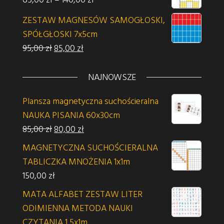
ZESTAW MAGNESÓW SAMOGŁOSKI,
SPÓŁGŁOSKI 7x5cm
Pierwotna cena wynosiła: 95,00 zł.
Aktualna cena wynosi: 85,00 zł.
95,00
zł
85,00
zł
NAJNOWSZE
Plansza magnetyczna suchościeralna
NAUKA PISANIA 60x30cm
Pierwotna cena wynosiła: 85,00 zł.
Aktualna cena wynosi: 80,00 zł.
85,00
zł
80,00
zł
MAGNETYCZNA SUCHOŚCIERALNA
TABLICZKA MNOŻENIA 1x1m
150,00
zł
MATA ALFABET ZESTAW LITER
ODIMIENNA METODA NAUKI
CZYTANIA 1,5x1m