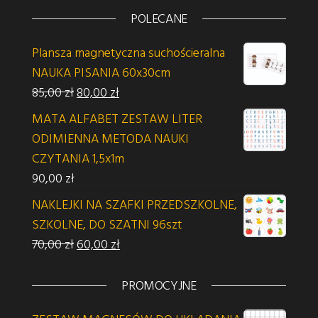
POLECANE
Plansza magnetyczna suchościeralna
NAUKA PISANIA 60x30cm
Pierwotna cena wynosiła: 85,00 zł.
Aktualna cena wynosi: 80,00 zł.
85,00
zł
80,00
zł
MATA ALFABET ZESTAW LITER
ODIMIENNA METODA NAUKI
CZYTANIA 1,5x1m
90,00
zł
NAKLEJKI NA SZAFKI PRZEDSZKOLNE,
SZKOLNE, DO SZATNI 96szt
Pierwotna cena wynosiła: 70,00 zł.
Aktualna cena wynosi: 60,00 zł.
70,00
zł
60,00
zł
PROMOCYJNE