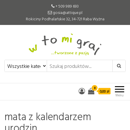
+ 509 989 693
gosia@attique.pl
Rokiciny Podhalańskie 32, 34-721 Raba Wyżna
W to mi graj
Pomoce edukacyjne tworzone z
pasją
0
0,00 zł
Menu
mata z kalendarzem
urodzin