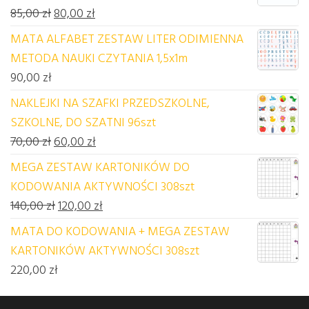
Pierwotna cena wynosiła: 85,00 zł.
Aktualna cena wynosi: 80,00 zł.
85,00
zł
80,00
zł
MATA ALFABET ZESTAW LITER ODIMIENNA
METODA NAUKI CZYTANIA 1,5x1m
90,00
zł
NAKLEJKI NA SZAFKI PRZEDSZKOLNE,
SZKOLNE, DO SZATNI 96szt
Pierwotna cena wynosiła: 70,00 zł.
Aktualna cena wynosi: 60,00 zł.
70,00
zł
60,00
zł
MEGA ZESTAW KARTONIKÓW DO
KODOWANIA AKTYWNOŚCI 308szt
Pierwotna cena wynosiła: 140,00 zł.
Aktualna cena wynosi: 120,00 zł.
140,00
zł
120,00
zł
MATA DO KODOWANIA + MEGA ZESTAW
KARTONIKÓW AKTYWNOŚCI 308szt
220,00
zł