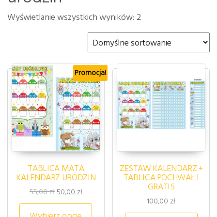
Wyświetlanie wszystkich wyników: 2
Promocja!
TABLICA MATA
ZESTAW KALENDARZ +
KALENDARZ URODZIN
TABLICA POCHWAŁ I
GRATIS
Pierwotna cena wynosiła: 55,00 zł.
Aktualna cena wynosi: 50,00 zł.
55,00
zł
50,00
zł
100,00
zł
Ten produkt ma wiele wariantów. 
Wybierz opcje
Ten p