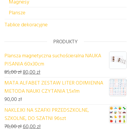
Magnesy
Plansze
Tablice dekoracyjne
PRODUKTY
Plansza magnetyczna suchościeralna NAUKA
PISANIA 60x30cm
Pierwotna cena wynosiła: 85,00 zł.
Aktualna cena wynosi: 80,00 zł.
85,00
zł
80,00
zł
MATA ALFABET ZESTAW LITER ODIMIENNA
METODA NAUKI CZYTANIA 1,5x1m
90,00
zł
NAKLEJKI NA SZAFKI PRZEDSZKOLNE,
SZKOLNE, DO SZATNI 96szt
Pierwotna cena wynosiła: 70,00 zł.
Aktualna cena wynosi: 60,00 zł.
70,00
zł
60,00
zł