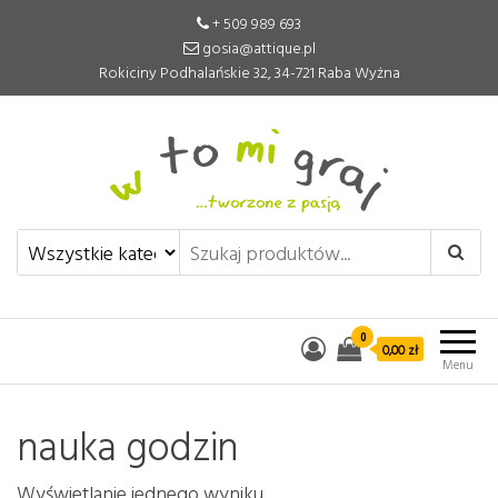
+ 509 989 693
gosia@attique.pl
Rokiciny Podhalańskie 32, 34-721 Raba Wyżna
W to mi graj
Pomoce edukacyjne tworzone z
pasją
0
0,00 zł
Menu
nauka godzin
Wyświetlanie jednego wyniku