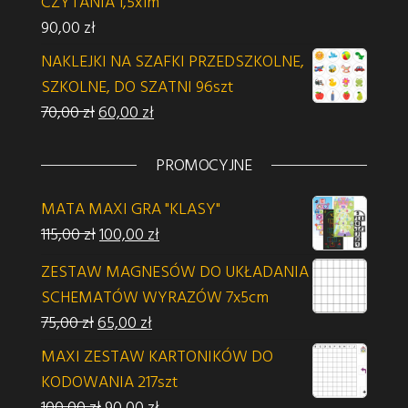
CZYTANIA 1,5x1m
90,00
zł
NAKLEJKI NA SZAFKI PRZEDSZKOLNE,
SZKOLNE, DO SZATNI 96szt
Pierwotna cena wynosiła: 70,00 zł.
Aktualna cena wynosi: 60,00 zł.
70,00
zł
60,00
zł
PROMOCYJNE
MATA MAXI GRA "KLASY"
Pierwotna cena wynosiła: 115,00 zł.
Aktualna cena wynosi: 100,00 zł.
115,00
zł
100,00
zł
ZESTAW MAGNESÓW DO UKŁADANIA
SCHEMATÓW WYRAZÓW 7x5cm
Pierwotna cena wynosiła: 75,00 zł.
Aktualna cena wynosi: 65,00 zł.
75,00
zł
65,00
zł
MAXI ZESTAW KARTONIKÓW DO
KODOWANIA 217szt
Pierwotna cena wynosiła: 100,00 zł.
Aktualna cena wynosi: 90,00 zł.
100,00
zł
90,00
zł