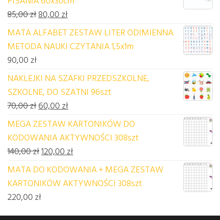
PISANIA 60x30cm
Pierwotna cena wynosiła: 85,00 zł.
Aktualna cena wynosi: 80,00 zł.
85,00
zł
80,00
zł
MATA ALFABET ZESTAW LITER ODIMIENNA
METODA NAUKI CZYTANIA 1,5x1m
90,00
zł
NAKLEJKI NA SZAFKI PRZEDSZKOLNE,
SZKOLNE, DO SZATNI 96szt
Pierwotna cena wynosiła: 70,00 zł.
Aktualna cena wynosi: 60,00 zł.
70,00
zł
60,00
zł
MEGA ZESTAW KARTONIKÓW DO
KODOWANIA AKTYWNOŚCI 308szt
Pierwotna cena wynosiła: 140,00 zł.
Aktualna cena wynosi: 120,00 zł.
140,00
zł
120,00
zł
MATA DO KODOWANIA + MEGA ZESTAW
KARTONIKÓW AKTYWNOŚCI 308szt
220,00
zł