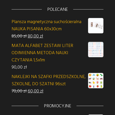
POLECANE
Plansza magnetyczna suchościeralna
NAUKA PISANIA 60x30cm
Pierwotna cena wynosiła: 85,00 zł.
Aktualna cena wynosi: 80,00 zł.
85,00
zł
80,00
zł
MATA ALFABET ZESTAW LITER
ODIMIENNA METODA NAUKI
CZYTANIA 1,5x1m
90,00
zł
NAKLEJKI NA SZAFKI PRZEDSZKOLNE,
SZKOLNE, DO SZATNI 96szt
Pierwotna cena wynosiła: 70,00 zł.
Aktualna cena wynosi: 60,00 zł.
70,00
zł
60,00
zł
PROMOCYJNE