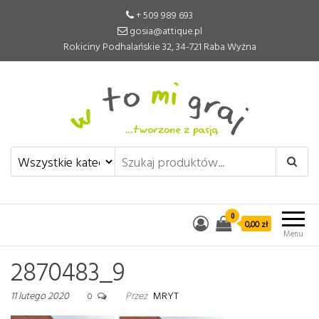
+ 509 989 693
gosia@attique.pl
Rokiciny Podhalańskie 32, 34-721 Raba Wyżna
W to mi graj
Pomoce edukacyjne tworzone z
pasją
0
0,00 zł
Menu
2870483_9
11 lutego 2020
Przez
MRYT
0