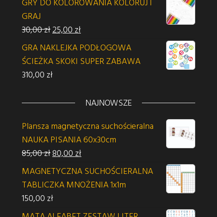
GRY DO KOLOROWANIA KOLORUJ I
GRAJ
Pierwotna cena wynosiła: 30,00 zł.
Aktualna cena wynosi: 25,00 zł.
30,00
zł
25,00
zł
GRA NAKLEJKA PODŁOGOWA
ŚCIEŻKA SKOKI SUPER ZABAWA
310,00
zł
NAJNOWSZE
Plansza magnetyczna suchościeralna
NAUKA PISANIA 60x30cm
Pierwotna cena wynosiła: 85,00 zł.
Aktualna cena wynosi: 80,00 zł.
85,00
zł
80,00
zł
MAGNETYCZNA SUCHOŚCIERALNA
TABLICZKA MNOŻENIA 1x1m
150,00
zł
MATA ALFABET ZESTAW LITER