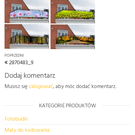
Nawigacja wpisu
Poprzedni wpis
POPRZEDNI
2870483_9
Dodaj komentarz
Musisz się
zalogować
, aby móc dodać komentarz.
KATEGORIE PRODUKTÓW
Fotobudki
Maty do kodowania