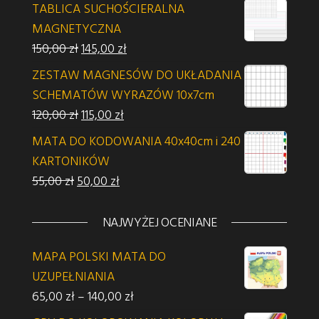
TABLICA SUCHOŚCIERALNA
MAGNETYCZNA
Pierwotna cena wynosiła: 150,00 zł.
Aktualna cena wynosi: 145,00 zł.
150,00
zł
145,00
zł
ZESTAW MAGNESÓW DO UKŁADANIA
SCHEMATÓW WYRAZÓW 10x7cm
Pierwotna cena wynosiła: 120,00 zł.
Aktualna cena wynosi: 115,00 zł.
120,00
zł
115,00
zł
MATA DO KODOWANIA 40x40cm i 240
KARTONIKÓW
Pierwotna cena wynosiła: 55,00 zł.
Aktualna cena wynosi: 50,00 zł.
55,00
zł
50,00
zł
NAJWYŻEJ OCENIANE
MAPA POLSKI MATA DO
UZUPEŁNIANIA
Zakres cen: od 65,00 zł do 140,00 z
65,00
zł
–
140,00
zł