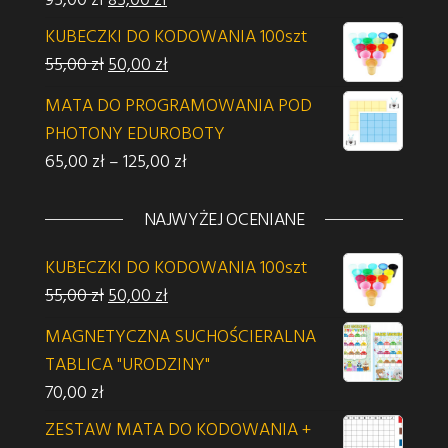
KUBECZKI DO KODOWANIA 100szt
Pierwotna cena wynosiła: 55,00 zł.
Aktualna cena wynosi: 50,00 zł.
55,00
zł
50,00
zł
MATA DO PROGRAMOWANIA POD
PHOTONY EDUROBOTY
Zakres cen: od 65,00 zł do 125,00 z
65,00
zł
–
125,00
zł
NAJWYŻEJ OCENIANE
KUBECZKI DO KODOWANIA 100szt
Pierwotna cena wynosiła: 55,00 zł.
Aktualna cena wynosi: 50,00 zł.
55,00
zł
50,00
zł
MAGNETYCZNA SUCHOŚCIERALNA
TABLICA "URODZINY"
70,00
zł
ZESTAW MATA DO KODOWANIA +