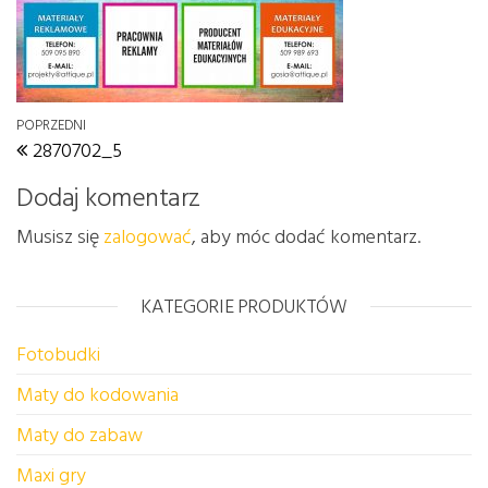
Nawigacja wpisu
Poprzedni wpis
POPRZEDNI
2870702_5
Dodaj komentarz
Musisz się
zalogować
, aby móc dodać komentarz.
KATEGORIE PRODUKTÓW
Fotobudki
Maty do kodowania
Maty do zabaw
Maxi gry