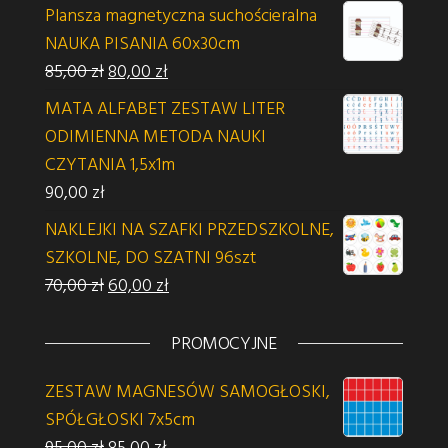
Plansza magnetyczna suchościeralna
NAUKA PISANIA 60x30cm
Pierwotna cena wynosiła: 85,00 zł.
Aktualna cena wynosi: 80,00 zł.
85,00
zł
80,00
zł
MATA ALFABET ZESTAW LITER
ODIMIENNA METODA NAUKI
CZYTANIA 1,5x1m
90,00
zł
NAKLEJKI NA SZAFKI PRZEDSZKOLNE,
SZKOLNE, DO SZATNI 96szt
Pierwotna cena wynosiła: 70,00 zł.
Aktualna cena wynosi: 60,00 zł.
70,00
zł
60,00
zł
PROMOCYJNE
ZESTAW MAGNESÓW SAMOGŁOSKI,
SPÓŁGŁOSKI 7x5cm
Pierwotna cena wynosiła: 95,00 zł.
Aktualna cena wynosi: 85,00 zł.
95,00
zł
85,00
zł