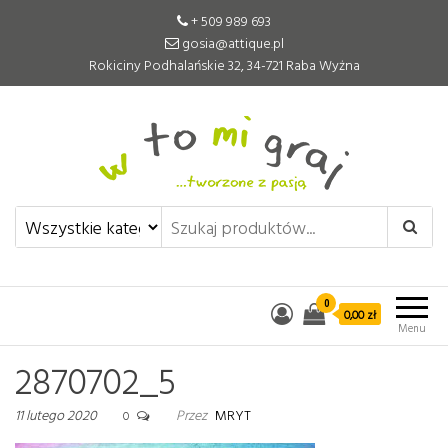
+ 509 989 693
gosia@attique.pl
Rokiciny Podhalańskie 32, 34-721 Raba Wyżna
W to mi graj
Pomoce edukacyjne tworzone z
pasją
0
0,00 zł
Menu
2870702_5
11 lutego 2020
Przez
MRYT
0