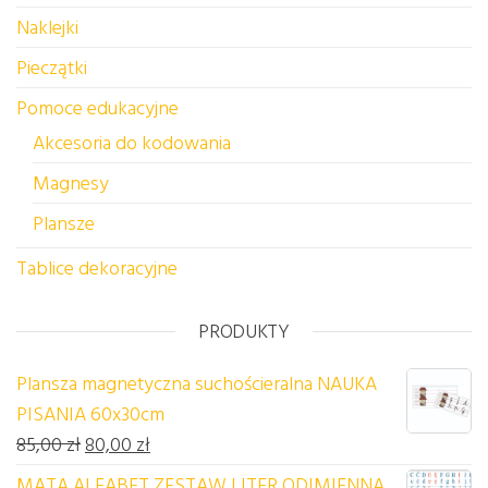
Naklejki
Pieczątki
Pomoce edukacyjne
Akcesoria do kodowania
Magnesy
Plansze
Tablice dekoracyjne
PRODUKTY
Plansza magnetyczna suchościeralna NAUKA
PISANIA 60x30cm
Pierwotna cena wynosiła: 85,00 zł.
Aktualna cena wynosi: 80,00 zł.
85,00
zł
80,00
zł
MATA ALFABET ZESTAW LITER ODIMIENNA