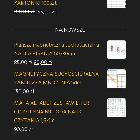
KARTONIKI 100szt
Pierwotna cena wynosiła: 160,00 zł.
Aktualna cena wynosi: 155,00 zł.
160,00
zł
155,00
zł
NAJNOWSZE
Plansza magnetyczna suchościeralna
NAUKA PISANIA 60x30cm
Pierwotna cena wynosiła: 85,00 zł.
Aktualna cena wynosi: 80,00 zł.
85,00
zł
80,00
zł
MAGNETYCZNA SUCHOŚCIERALNA
TABLICZKA MNOŻENIA 1x1m
150,00
zł
MATA ALFABET ZESTAW LITER
ODIMIENNA METODA NAUKI
CZYTANIA 1,5x1m
90,00
zł