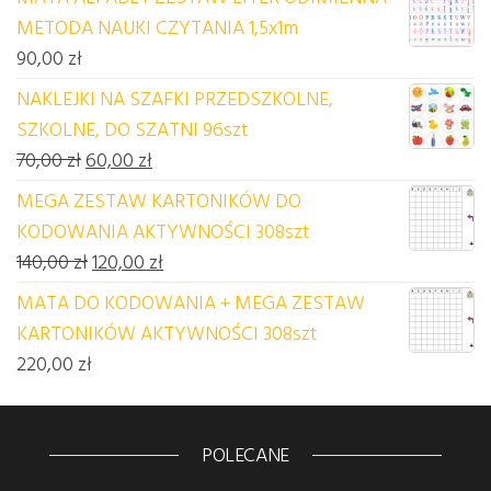
METODA NAUKI CZYTANIA 1,5x1m
90,00
zł
NAKLEJKI NA SZAFKI PRZEDSZKOLNE,
SZKOLNE, DO SZATNI 96szt
Pierwotna cena wynosiła: 70,00 zł.
Aktualna cena wynosi: 60,00 zł.
70,00
zł
60,00
zł
MEGA ZESTAW KARTONIKÓW DO
KODOWANIA AKTYWNOŚCI 308szt
Pierwotna cena wynosiła: 140,00 zł.
Aktualna cena wynosi: 120,00 zł.
140,00
zł
120,00
zł
MATA DO KODOWANIA + MEGA ZESTAW
KARTONIKÓW AKTYWNOŚCI 308szt
220,00
zł
POLECANE