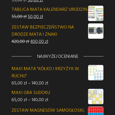
TABLICA MATA KALENDARZ URODZIN
Pierwotna cena wynosiła: 55,00 zł.
Aktualna cena wynosi: 50,00 zł.
55,00
zł
50,00
zł
ZESTAW BEZPIECZEŃSTWO NA
DRODZE MATA I ZNAKI
Pierwotna cena wynosiła: 420,00 zł.
Aktualna cena wynosi: 400,00 zł.
420,00
zł
400,00
zł
NAJWYŻEJ OCENIANE
MAXI MATA "KÓŁKO I KRZYŻYK W
RUCHU"
Zakres cen: od 65,00 zł do 140,00 z
65,00
zł
–
140,00
zł
MAXI GRA SUDOKU
Zakres cen: od 65,00 zł do 140,00 z
65,00
zł
–
140,00
zł
ZESTAW MAGNESÓW SAMOGŁOSKI,