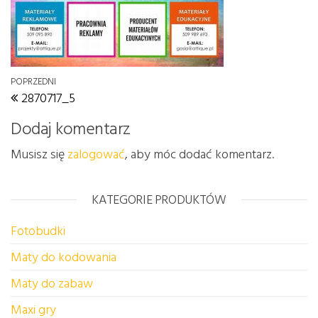
Nawigacja wpisu
Poprzedni wpis
POPRZEDNI
2870717_5
Dodaj komentarz
Musisz się
zalogować
, aby móc dodać komentarz.
KATEGORIE PRODUKTÓW
Fotobudki
Maty do kodowania
Maty do zabaw
Maxi gry