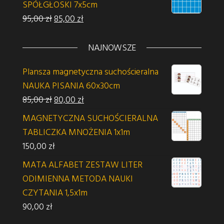
SPÓŁGŁOSKI 7x5cm
Pierwotna cena wynosiła: 95,00 zł.
Aktualna cena wynosi: 85,00 zł.
95,00
zł
85,00
zł
NAJNOWSZE
Plansza magnetyczna suchościeralna
NAUKA PISANIA 60x30cm
Pierwotna cena wynosiła: 85,00 zł.
Aktualna cena wynosi: 80,00 zł.
85,00
zł
80,00
zł
MAGNETYCZNA SUCHOŚCIERALNA
TABLICZKA MNOŻENIA 1x1m
150,00
zł
MATA ALFABET ZESTAW LITER
ODIMIENNA METODA NAUKI
CZYTANIA 1,5x1m
90,00
zł