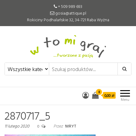
+ 509 989 693
gosia@attique.pl
Rokiciny Podhalańskie 32, 34-721 Raba Wyżna
W to mi graj
Pomoce edukacyjne tworzone z
pasją
0
0,00 zł
Menu
2870717_5
11 lutego 2020
Przez
MRYT
0