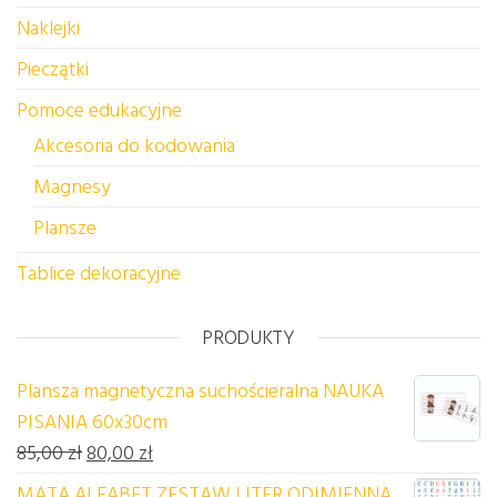
Naklejki
Pieczątki
Pomoce edukacyjne
Akcesoria do kodowania
Magnesy
Plansze
Tablice dekoracyjne
PRODUKTY
Plansza magnetyczna suchościeralna NAUKA
PISANIA 60x30cm
Pierwotna cena wynosiła: 85,00 zł.
Aktualna cena wynosi: 80,00 zł.
85,00
zł
80,00
zł
MATA ALFABET ZESTAW LITER ODIMIENNA