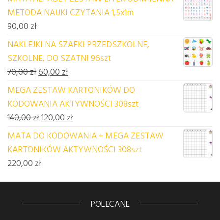
METODA NAUKI CZYTANIA 1,5x1m
90,00
zł
NAKLEJKI NA SZAFKI PRZEDSZKOLNE,
SZKOLNE, DO SZATNI 96szt
Pierwotna cena wynosiła: 70,00 zł.
Aktualna cena wynosi: 60,00 zł.
70,00
zł
60,00
zł
MEGA ZESTAW KARTONIKÓW DO
KODOWANIA AKTYWNOŚCI 308szt
Pierwotna cena wynosiła: 140,00 zł.
Aktualna cena wynosi: 120,00 zł.
140,00
zł
120,00
zł
MATA DO KODOWANIA + MEGA ZESTAW
KARTONIKÓW AKTYWNOŚCI 308szt
220,00
zł
POLECANE