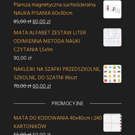
Plansza magnetyczna suchościeralna
NAUKA PISANIA 60x30cm
Pierwotna cena wynosiła: 85,00 zł.
Aktualna cena wynosi: 80,00 zł.
85,00
zł
80,00
zł
MATA ALFABET ZESTAW LITER
ODIMIENNA METODA NAUKI
CZYTANIA 1,5x1m
90,00
zł
NAKLEJKI NA SZAFKI PRZEDSZKOLNE,
SZKOLNE, DO SZATNI 96szt
Pierwotna cena wynosiła: 70,00 zł.
Aktualna cena wynosi: 60,00 zł.
70,00
zł
60,00
zł
PROMOCYJNE
MATA DO KODOWANIA 40x40cm i 240
KARTONIKÓW
Pierwotna cena wynosiła: 55,00 zł.
Aktualna cena wynosi: 50,00 zł.
55,00
zł
50,00
zł