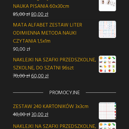
NAUKA PISANIA 60x30cm
Pierwotna cena wynosiła: 85,00 zł.
Aktualna cena wynosi: 80,00 zł.
85,00
zł
80,00
zł
MATA ALFABET ZESTAW LITER
ODIMIENNA METODA NAUKI
CZYTANIA 1,5x1m
90,00
zł
NAKLEJKI NA SZAFKI PRZEDSZKOLNE,
SZKOLNE, DO SZATNI 96szt
Pierwotna cena wynosiła: 70,00 zł.
Aktualna cena wynosi: 60,00 zł.
70,00
zł
60,00
zł
PROMOCYJNE
ZESTAW 240 KARTONIKÓW 3x3cm
Pierwotna cena wynosiła: 40,00 zł.
Aktualna cena wynosi: 30,00 zł.
40,00
zł
30,00
zł
NAKLEJKI NA SZAFKI PRZEDSZKOLNE,