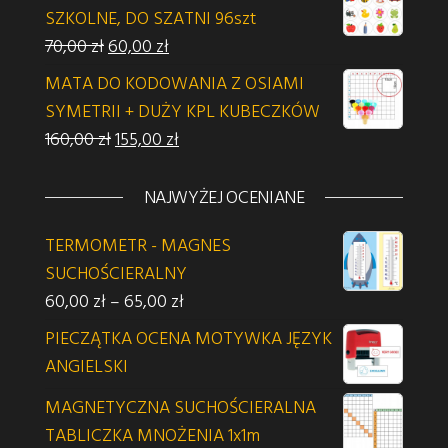
SZKOLNE, DO SZATNI 96szt
Pierwotna cena wynosiła: 70,00 zł.
Aktualna cena wynosi: 60,00 zł.
70,00
zł
60,00
zł
MATA DO KODOWANIA Z OSIAMI
SYMETRII + DUŻY KPL KUBECZKÓW
Pierwotna cena wynosiła: 160,00 zł.
Aktualna cena wynosi: 155,00 zł.
160,00
zł
155,00
zł
NAJWYŻEJ OCENIANE
TERMOMETR - MAGNES
SUCHOŚCIERALNY
Zakres cen: od 60,00 zł do 65,00 zł
60,00
zł
–
65,00
zł
PIECZĄTKA OCENA MOTYWKA JĘZYK
ANGIELSKI
MAGNETYCZNA SUCHOŚCIERALNA
TABLICZKA MNOŻENIA 1x1m