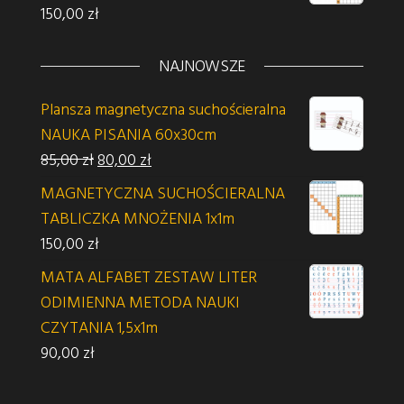
150,00
zł
NAJNOWSZE
Plansza magnetyczna suchościeralna
NAUKA PISANIA 60x30cm
Pierwotna cena wynosiła: 85,00 zł.
Aktualna cena wynosi: 80,00 zł.
85,00
zł
80,00
zł
MAGNETYCZNA SUCHOŚCIERALNA
TABLICZKA MNOŻENIA 1x1m
150,00
zł
MATA ALFABET ZESTAW LITER
ODIMIENNA METODA NAUKI
CZYTANIA 1,5x1m
90,00
zł