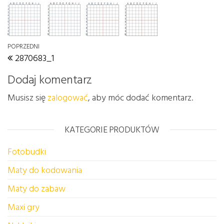
Nawigacja wpisu
Poprzedni wpis
POPRZEDNI
2870683_1
Dodaj komentarz
Musisz się
zalogować
, aby móc dodać komentarz.
KATEGORIE PRODUKTÓW
Fotobudki
Maty do kodowania
Maty do zabaw
Maxi gry