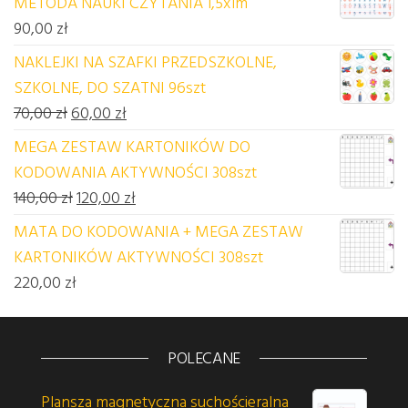
METODA NAUKI CZYTANIA 1,5x1m
90,00
zł
NAKLEJKI NA SZAFKI PRZEDSZKOLNE,
SZKOLNE, DO SZATNI 96szt
Pierwotna cena wynosiła: 70,00 zł.
Aktualna cena wynosi: 60,00 zł.
70,00
zł
60,00
zł
MEGA ZESTAW KARTONIKÓW DO
KODOWANIA AKTYWNOŚCI 308szt
Pierwotna cena wynosiła: 140,00 zł.
Aktualna cena wynosi: 120,00 zł.
140,00
zł
120,00
zł
MATA DO KODOWANIA + MEGA ZESTAW
KARTONIKÓW AKTYWNOŚCI 308szt
220,00
zł
POLECANE
Plansza magnetyczna suchościeralna