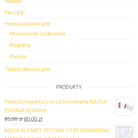
Naklejki
Pieczątki
Pomoce edukacyjne
Akcesoria do kodowania
Magnesy
Plansze
Tablice dekoracyjne
PRODUKTY
Plansza magnetyczna suchościeralna NAUKA
PISANIA 60x30cm
Pierwotna cena wynosiła: 85,00 zł.
Aktualna cena wynosi: 80,00 zł.
85,00
zł
80,00
zł
MATA ALFABET ZESTAW LITER ODIMIENNA