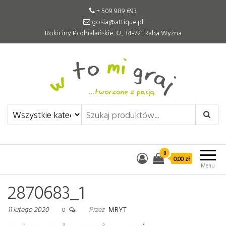
+ 509 989 693
gosia@attique.pl
Rokiciny Podhalańskie 32, 34-721 Raba Wyżna
W to mi graj
Pomoce edukacyjne tworzone z
pasją
0
0,00 zł
Menu
2870683_1
11 lutego 2020
Przez
MRYT
0